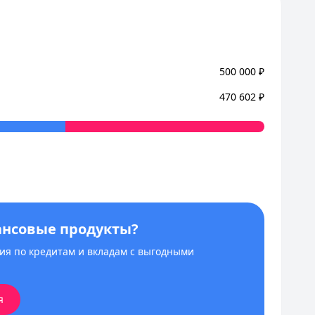
500 000
₽
470 602
₽
ансовые продукты?
я по кредитам и вкладам с выгодными
я