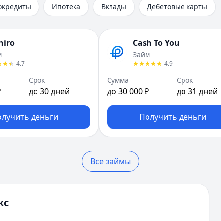
окредиты
Ипотека
Вклады
Дебетовые карты
hiro
Cash To You
м
Займ
4.7
4.9
Срок
Сумма
Срок
₽
до 30 дней
до 30 000 ₽
до 31 дней
олучить деньги
Получить деньги
Все займы
кс