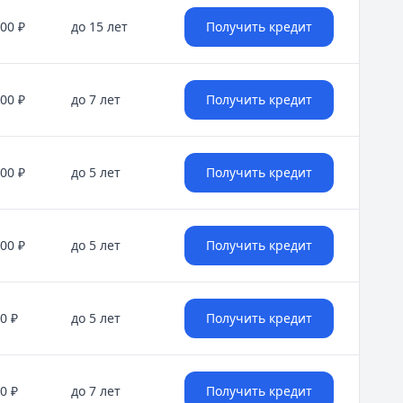
ет разобраться в паевых фондах и начать инвестироват
000 ₽
до 15 лет
Получить кредит
евелоперы сократили активность, а покупатели переклю
000 ₽
до 7 лет
Получить кредит
за сезонности, но кратный рост к январю‑2025. Доля госп
000 ₽
до 5 лет
Получить кредит
нческого «ядра». В 2026 году барьеры смещаются к бюдж
000 ₽
до 5 лет
Получить кредит
ские сигналы из США, новости для бизнеса и мировой кон
0 ₽
до 5 лет
Получить кредит
0 ₽
до 7 лет
Получить кредит