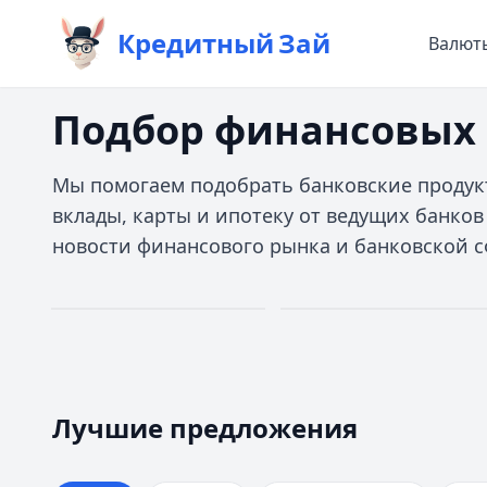
Кредитный
Зай
Валют
Подбор финансовых 
Мы помогаем подобрать банковские продук
вклады, карты и ипотеку от ведущих банков
новости финансового рынка и банковской с
Займы
Кредиты
Первый займ
До 30 млн руб.
0%
Лучшие предложения
Дополучкино
— Деньги до зарплаты
Лучшие предложения
Кредиты — лучшие предложения
Сумма:
до 30 000 ₽
Альфа-Банк
Срок:
до 21 дней
— На ремонт квартиры