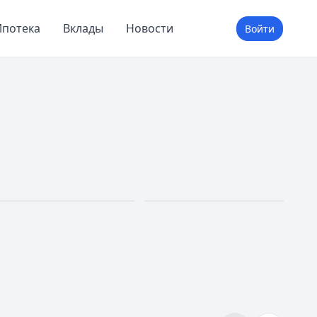
потека
Вклады
Новости
Войти
Ипотека
Вклады
До 30 лет
До 20%