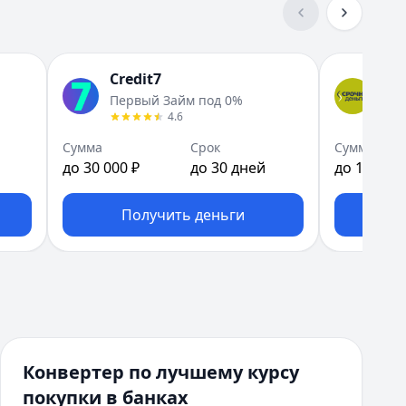
Credit7
Ср
Первый Займ под 0%
Зай
4.6
Сумма
Срок
Сумма
до 30 000 ₽
до 30 дней
до 15 000 
Получить деньги
П
Конвертер по лучшему курсу
покупки в банках