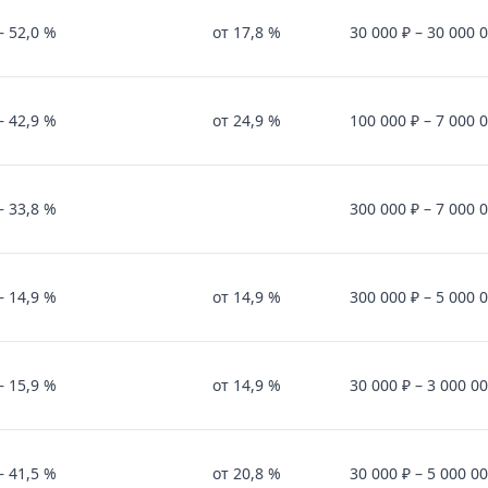
, но не знаете, с чего начать? Наше руководство помож
 13%
– 52,0 %
от 17,8 %
30 000 ₽ – 30 000 
о края зафиксировано снижение числа сделок на 13%. Д
– 42,9 %
от 24,9 %
100 000 ₽ – 7 000 
 банки и что это значит для заемщиков
,4 тыс. ипотек на 417,9 млрд руб.: минус к декабрю из‑
– 33,8 %
300 000 ₽ – 7 000 
нной ERP
 но зрелость контуров часто не дотягивает до управле
– 14,9 %
от 14,9 %
300 000 ₽ – 5 000 
 дня: курсы валют ЦБ, сводки о безопасности, политиче
– 15,9 %
от 14,9 %
30 000 ₽ – 3 000 00
– 41,5 %
от 20,8 %
30 000 ₽ – 5 000 00