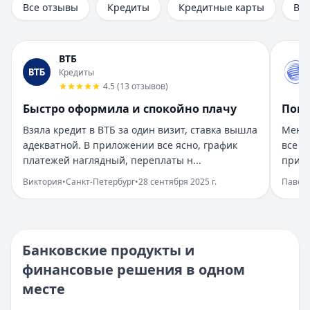
Все отзывы
Кредиты
Кредитные карты
Вк
Рейтинг:
5
Организация:
Газпромбанк
Город:
Санкт-Петербург
ВТБ
Дата:
28 сентября 2025 г.
Кредиты
Получил кредит в Газпромбанке на нужды быстро. Услови
4.5
(
13
отзывов
)
Все получилось легко и быстро
Быстро оформила и спокойно плачу
Помо
Рейтинг:
5
Организация:
ОТП Банк
Взяла кредит в ВТБ за один визит, ставка вышла
Менед
Город:
Москва
адекватной. В приложении все ясно, график
все н
Дата:
28 сентября 2025 г.
платежей наглядный, переплаты н...
пришл
Оформила кредит в ОТП Банке онлайн, все прозрачно. Де
Виктория
•
Санкт-Петербург
•
28 сентября 2025 г.
Павел
Ремонт спасли быстрые решения
Рейтинг:
5
Организация:
МТС Банк
Город:
Казань
Банковские продукты и
Дата:
28 сентября 2025 г.
финансовые решения в одном
Нужны были деньги на ремонт, взяла кредит в МТС Банк
месте
Ожидания превзошли
Рейтинг:
5