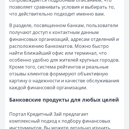
сопровождается подробным описанием, что
Организация:
Альфа-Банк
позволяет сравнивать условия и выбирать то,
Город:
Екатеринбург
что действительно подходит именно вам.
Дата:
27 сентября 2025 г.
В целом доволен кредитом в Альфа-Банке. Деньги пришли
В разделе, посвященном банкам, пользователи
Кредит помог без лишних нервов
получают доступ к контактным данным
Рейтинг:
5
финансовых организаций, адресам отделений и
Организация:
Т-Банк
расположению банкоматов. Можно быстро
Город:
Екатеринбург
найти ближайший офис или терминал, что
Дата:
27 сентября 2025 г.
особенно удобно для жителей крупных городов.
Оформила кредит в ТБанк за вечер. Условия понятные, 
Кроме того, система рейтингов и реальные
Страницы отзывов:
отзывы клиентов формируют объективную
Все отзывы
картину о надежности и качестве обслуживания
Кредиты
каждой финансовой организации.
Кредитные карты
Вклады
Банковские продукты для любых целей
Обмен валют
Портал Кредитный Зай предлагает
комплексный подход к подбору финансовых
инструментов. Вы можете детально изучить