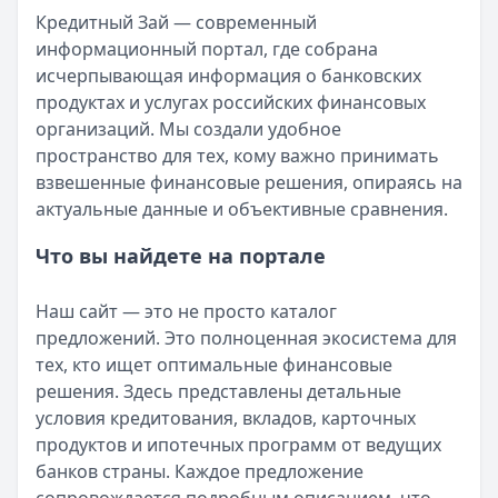
Кредитный Зай — современный
Организация:
ДОМ.РФ Банк
информационный портал, где собрана
Город:
Казань
исчерпывающая информация о банковских
Дата:
28 сентября 2025 г.
продуктах и услугах российских финансовых
ДОМ.РФ Банк приятно удивил. Кредит выдали без лишней
организаций. Мы создали удобное
Быстро оформила и спокойно плачу
пространство для тех, кому важно принимать
Рейтинг:
5
взвешенные финансовые решения, опираясь на
Организация:
ВТБ
актуальные данные и объективные сравнения.
Город:
Санкт-Петербург
Дата:
28 сентября 2025 г.
Что вы найдете на портале
Взяла кредит в ВТБ за один визит, ставка вышла адекват
Помогли выбрать выгодный вариант
Наш сайт — это не просто каталог
Рейтинг:
5
предложений. Это полноценная экосистема для
Организация:
Газпромбанк
тех, кто ищет оптимальные финансовые
Город:
Москва
решения. Здесь представлены детальные
Дата:
27 сентября 2025 г.
условия кредитования, вкладов, карточных
Менеджер Газпромбанка спокойно объяснил все нюансы,
продуктов и ипотечных программ от ведущих
Хороший кредит без сюрпризов
банков страны. Каждое предложение
Рейтинг:
4