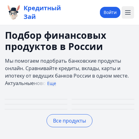
Кредитный
Войти
Зай
Подбор финансовых
продуктов в России
Мы помогаем подобрать банковские продукты
онлайн. Сравнивайте кредиты, вклады, карты и
ипотеку от ведущих банков России в одном месте.
Актуальные
ново
Еще
Займы
Кредиты
Кредитные
Автокредиты
Первый займ 0%
До 30 млн руб.
Ипотека
Вклады
карты
До 5 млн руб.
Все продукты
До 30 лет
До 20%
До 150 дней
Лучшие предложения
Дополучкино
— Деньги до зарплаты