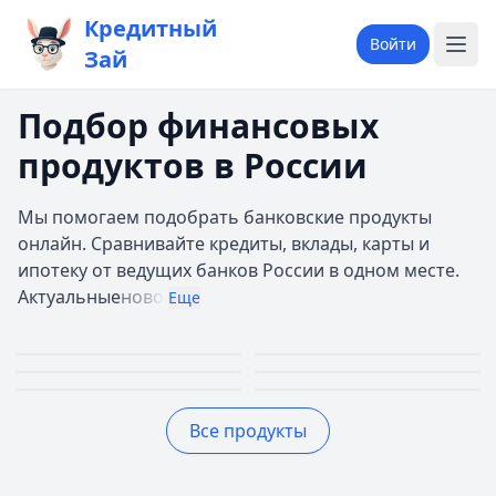
Кредитный
Войти
Зай
Подбор финансовых
продуктов в России
Мы помогаем подобрать банковские продукты
онлайн. Сравнивайте кредиты, вклады, карты и
ипотеку от ведущих банков России в одном месте.
Актуальные
ново
Еще
Займы
Кредиты
Кредитные
Автокредиты
Первый займ 0%
До 30 млн руб.
Ипотека
Вклады
карты
До 5 млн руб.
Все продукты
До 30 лет
До 20%
До 150 дней
Лучшие предложения
Дополучкино
— Деньги до зарплаты