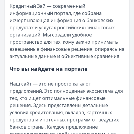
Кредитный Зай — современный
Организация:
ДОМ.РФ Банк
информационный портал, где собрана
Город:
Казань
исчерпывающая информация о банковских
Дата:
28 сентября 2025 г.
продуктах и услугах российских финансовых
ДОМ.РФ Банк приятно удивил. Кредит выдали без лишней
организаций. Мы создали удобное
Быстро оформила и спокойно плачу
пространство для тех, кому важно принимать
Рейтинг:
5
взвешенные финансовые решения, опираясь на
Организация:
ВТБ
актуальные данные и объективные сравнения.
Город:
Санкт-Петербург
Дата:
28 сентября 2025 г.
Что вы найдете на портале
Взяла кредит в ВТБ за один визит, ставка вышла адекват
Помогли выбрать выгодный вариант
Наш сайт — это не просто каталог
Рейтинг:
5
предложений. Это полноценная экосистема для
Организация:
Газпромбанк
тех, кто ищет оптимальные финансовые
Город:
Москва
решения. Здесь представлены детальные
Дата:
27 сентября 2025 г.
условия кредитования, вкладов, карточных
Менеджер Газпромбанка спокойно объяснил все нюансы,
продуктов и ипотечных программ от ведущих
Хороший кредит без сюрпризов
банков страны. Каждое предложение
Рейтинг:
4