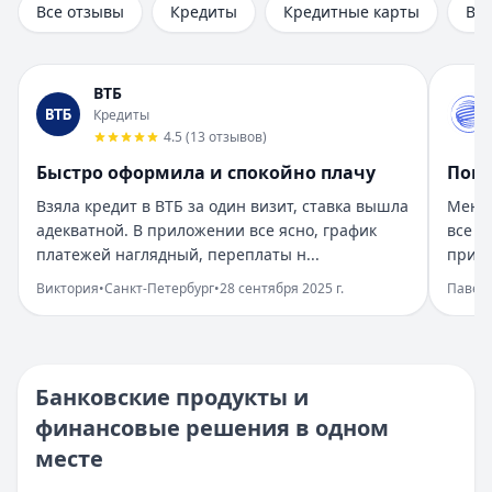
Все отзывы
Кредиты
Кредитные карты
Вк
Рейтинг:
5
Организация:
Газпромбанк
Город:
Санкт-Петербург
ВТБ
Дата:
28 сентября 2025 г.
Кредиты
Получил кредит в Газпромбанке на нужды быстро. Услови
4.5
(
13
отзывов
)
Все получилось легко и быстро
Быстро оформила и спокойно плачу
Помо
Рейтинг:
5
Организация:
ОТП Банк
Взяла кредит в ВТБ за один визит, ставка вышла
Менед
Город:
Москва
адекватной. В приложении все ясно, график
все н
Дата:
28 сентября 2025 г.
платежей наглядный, переплаты н...
пришл
Оформила кредит в ОТП Банке онлайн, все прозрачно. Де
Виктория
•
Санкт-Петербург
•
28 сентября 2025 г.
Павел
Ремонт спасли быстрые решения
Рейтинг:
5
Организация:
МТС Банк
Город:
Казань
Банковские продукты и
Дата:
28 сентября 2025 г.
финансовые решения в одном
Нужны были деньги на ремонт, взяла кредит в МТС Банк
месте
Ожидания превзошли
Рейтинг:
5