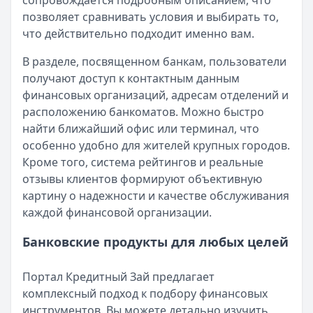
сопровождается подробным описанием, что
Организация:
Альфа-Банк
позволяет сравнивать условия и выбирать то,
Город:
Екатеринбург
что действительно подходит именно вам.
Дата:
27 сентября 2025 г.
В целом доволен кредитом в Альфа-Банке. Деньги пришли
В разделе, посвященном банкам, пользователи
Кредит помог без лишних нервов
получают доступ к контактным данным
Рейтинг:
5
финансовых организаций, адресам отделений и
Организация:
Т-Банк
расположению банкоматов. Можно быстро
Город:
Екатеринбург
найти ближайший офис или терминал, что
Дата:
27 сентября 2025 г.
особенно удобно для жителей крупных городов.
Оформила кредит в ТБанк за вечер. Условия понятные, 
Кроме того, система рейтингов и реальные
Страницы отзывов:
отзывы клиентов формируют объективную
Все отзывы
картину о надежности и качестве обслуживания
Кредиты
каждой финансовой организации.
Кредитные карты
Вклады
Банковские продукты для любых целей
Обмен валют
Портал Кредитный Зай предлагает
комплексный подход к подбору финансовых
инструментов. Вы можете детально изучить