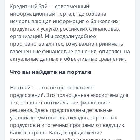
Кредитный Зай — современный
Организация:
ДОМ.РФ Банк
информационный портал, где собрана
Город:
Казань
исчерпывающая информация о банковских
Дата:
28 сентября 2025 г.
продуктах и услугах российских финансовых
ДОМ.РФ Банк приятно удивил. Кредит выдали без лишней
организаций. Мы создали удобное
Быстро оформила и спокойно плачу
пространство для тех, кому важно принимать
Рейтинг:
5
взвешенные финансовые решения, опираясь на
Организация:
ВТБ
актуальные данные и объективные сравнения.
Город:
Санкт-Петербург
Дата:
28 сентября 2025 г.
Что вы найдете на портале
Взяла кредит в ВТБ за один визит, ставка вышла адекват
Помогли выбрать выгодный вариант
Наш сайт — это не просто каталог
Рейтинг:
5
предложений. Это полноценная экосистема для
Организация:
Газпромбанк
тех, кто ищет оптимальные финансовые
Город:
Москва
решения. Здесь представлены детальные
Дата:
27 сентября 2025 г.
условия кредитования, вкладов, карточных
Менеджер Газпромбанка спокойно объяснил все нюансы,
продуктов и ипотечных программ от ведущих
Хороший кредит без сюрпризов
банков страны. Каждое предложение
Рейтинг:
4