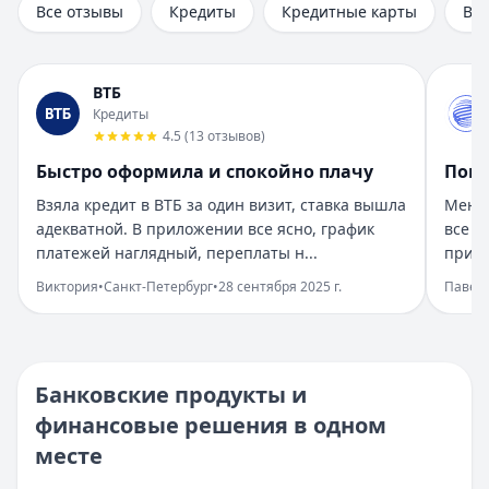
Все отзывы
Кредиты
Кредитные карты
Вк
Рейтинг:
5
Организация:
Газпромбанк
Город:
Санкт-Петербург
ВТБ
Дата:
28 сентября 2025 г.
Кредиты
Получил кредит в Газпромбанке на нужды быстро. Услови
4.5
(
13
отзывов
)
Все получилось легко и быстро
Быстро оформила и спокойно плачу
Помо
Рейтинг:
5
Организация:
ОТП Банк
Взяла кредит в ВТБ за один визит, ставка вышла
Менед
Город:
Москва
адекватной. В приложении все ясно, график
все н
Дата:
28 сентября 2025 г.
платежей наглядный, переплаты н...
пришл
Оформила кредит в ОТП Банке онлайн, все прозрачно. Де
Виктория
•
Санкт-Петербург
•
28 сентября 2025 г.
Павел
Ремонт спасли быстрые решения
Рейтинг:
5
Организация:
МТС Банк
Город:
Казань
Банковские продукты и
Дата:
28 сентября 2025 г.
финансовые решения в одном
Нужны были деньги на ремонт, взяла кредит в МТС Банк
месте
Ожидания превзошли
Рейтинг:
5