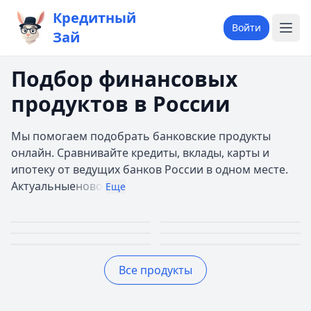
Кредитный
Войти
Зай
Подбор финансовых
продуктов в России
Мы помогаем подобрать банковские продукты
онлайн. Сравнивайте кредиты, вклады, карты и
ипотеку от ведущих банков России в одном месте.
Актуальные
ново
Еще
Займы
Кредиты
Кредитные
Автокредиты
Первый займ 0%
До 30 млн руб.
Ипотека
Вклады
карты
До 5 млн руб.
Все продукты
До 30 лет
До 20%
До 150 дней
Лучшие предложения
Дополучкино
— Деньги до зарплаты