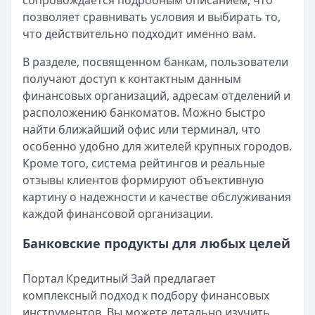
сопровождается подробным описанием, что
Организация:
Альфа-Банк
позволяет сравнивать условия и выбирать то,
Город:
Екатеринбург
что действительно подходит именно вам.
Дата:
27 сентября 2025 г.
В целом доволен кредитом в Альфа-Банке. Деньги пришли
В разделе, посвященном банкам, пользователи
Кредит помог без лишних нервов
получают доступ к контактным данным
Рейтинг:
5
финансовых организаций, адресам отделений и
Организация:
Т-Банк
расположению банкоматов. Можно быстро
Город:
Екатеринбург
найти ближайший офис или терминал, что
Дата:
27 сентября 2025 г.
особенно удобно для жителей крупных городов.
Оформила кредит в ТБанк за вечер. Условия понятные, 
Кроме того, система рейтингов и реальные
Страницы отзывов:
отзывы клиентов формируют объективную
Все отзывы
картину о надежности и качестве обслуживания
Кредиты
каждой финансовой организации.
Кредитные карты
Вклады
Банковские продукты для любых целей
Обмен валют
Портал Кредитный Зай предлагает
комплексный подход к подбору финансовых
инструментов. Вы можете детально изучить