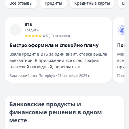
Все отзывы
Кредиты
Кредитные карты
Вк
Рейтинг:
5
Организация:
Газпромбанк
Город:
Санкт-Петербург
ВТБ
Дата:
28 сентября 2025 г.
Кредиты
Получил кредит в Газпромбанке на нужды быстро. Услови
4.5
(
13
отзывов
)
Все получилось легко и быстро
Быстро оформила и спокойно плачу
Помо
Рейтинг:
5
Организация:
ОТП Банк
Взяла кредит в ВТБ за один визит, ставка вышла
Менед
Город:
Москва
адекватной. В приложении все ясно, график
все н
Дата:
28 сентября 2025 г.
платежей наглядный, переплаты н...
пришл
Оформила кредит в ОТП Банке онлайн, все прозрачно. Де
Виктория
•
Санкт-Петербург
•
28 сентября 2025 г.
Павел
Ремонт спасли быстрые решения
Рейтинг:
5
Организация:
МТС Банк
Город:
Казань
Банковские продукты и
Дата:
28 сентября 2025 г.
финансовые решения в одном
Нужны были деньги на ремонт, взяла кредит в МТС Банк
месте
Ожидания превзошли
Рейтинг:
5