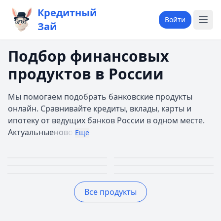
Кредитный
Войти
Зай
Подбор финансовых
продуктов в России
Мы помогаем подобрать банковские продукты
онлайн. Сравнивайте кредиты, вклады, карты и
ипотеку от ведущих банков России в одном месте.
Актуальные
ново
Еще
Займы
Кредиты
Кредитные
Автокредиты
Первый займ 0%
До 30 млн руб.
Ипотека
Вклады
карты
До 5 млн руб.
Все продукты
До 30 лет
До 20%
До 150 дней
Лучшие предложения
Дополучкино
— Деньги до зарплаты