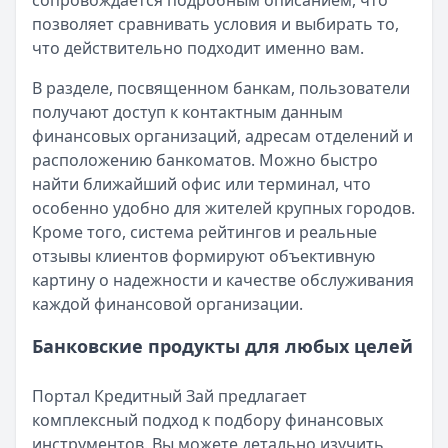
сопровождается подробным описанием, что
Организация:
Альфа-Банк
позволяет сравнивать условия и выбирать то,
Город:
Екатеринбург
что действительно подходит именно вам.
Дата:
27 сентября 2025 г.
В целом доволен кредитом в Альфа-Банке. Деньги пришли
В разделе, посвященном банкам, пользователи
Кредит помог без лишних нервов
получают доступ к контактным данным
Рейтинг:
5
финансовых организаций, адресам отделений и
Организация:
Т-Банк
расположению банкоматов. Можно быстро
Город:
Екатеринбург
найти ближайший офис или терминал, что
Дата:
27 сентября 2025 г.
особенно удобно для жителей крупных городов.
Оформила кредит в ТБанк за вечер. Условия понятные, 
Кроме того, система рейтингов и реальные
Страницы отзывов:
отзывы клиентов формируют объективную
Все отзывы
картину о надежности и качестве обслуживания
Кредиты
каждой финансовой организации.
Кредитные карты
Вклады
Банковские продукты для любых целей
Обмен валют
Портал Кредитный Зай предлагает
комплексный подход к подбору финансовых
инструментов. Вы можете детально изучить