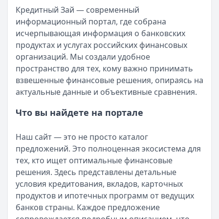
Кредитный Зай — современный
Организация:
ДОМ.РФ Банк
информационный портал, где собрана
Город:
Казань
исчерпывающая информация о банковских
Дата:
28 сентября 2025 г.
продуктах и услугах российских финансовых
ДОМ.РФ Банк приятно удивил. Кредит выдали без лишней
организаций. Мы создали удобное
Быстро оформила и спокойно плачу
пространство для тех, кому важно принимать
Рейтинг:
5
взвешенные финансовые решения, опираясь на
Организация:
ВТБ
актуальные данные и объективные сравнения.
Город:
Санкт-Петербург
Дата:
28 сентября 2025 г.
Что вы найдете на портале
Взяла кредит в ВТБ за один визит, ставка вышла адекват
Помогли выбрать выгодный вариант
Наш сайт — это не просто каталог
Рейтинг:
5
предложений. Это полноценная экосистема для
Организация:
Газпромбанк
тех, кто ищет оптимальные финансовые
Город:
Москва
решения. Здесь представлены детальные
Дата:
27 сентября 2025 г.
условия кредитования, вкладов, карточных
Менеджер Газпромбанка спокойно объяснил все нюансы,
продуктов и ипотечных программ от ведущих
Хороший кредит без сюрпризов
банков страны. Каждое предложение
Рейтинг:
4