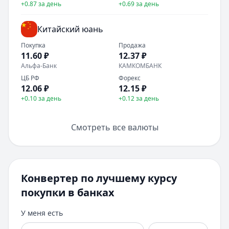
+0.87 за день
+0.69 за день
Сумма:
200 000
–
30 000 000
₽
Срок: до
180
мес.
Китайский юань
ПСК:
34.9
%
Рейтинг:
4.5
(13 отзывов)
Покупка
Продажа
Все кредиты
11.60 ₽
12.37 ₽
Альфа-Банк
КАМКОМБАНК
Кредитные карты — лучшие предложения
ЦБ РФ
Форекс
Банк ЗЕНИТ
— Карта привилегий
12.06
₽
12.15
₽
Лимит: до
2 000 000 ₽
+0.10 за день
+0.12 за день
Льготный период:
120 дней
Обслуживание:
Бесплатно
Смотреть все валюты
Рейтинг:
4.6
Банк ПСБ
— Кредитная карта 180 дней без %
Лимит: до
1 000 000 ₽
Льготный период:
180 дней
Конвертер по лучшему курсу
Обслуживание:
Бесплатно
Рейтинг:
4.7
покупки в банках
Кредит Европа Банк
— Urban card
У меня есть
Лимит: до
600 000 ₽
Льготный период:
55 дней