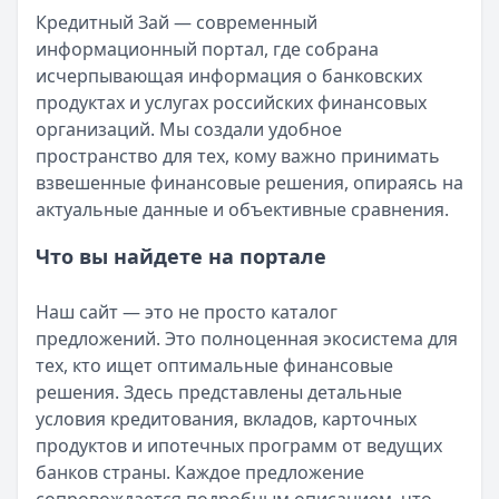
Кредитный Зай — современный
Организация:
ДОМ.РФ Банк
информационный портал, где собрана
Город:
Казань
исчерпывающая информация о банковских
Дата:
28 сентября 2025 г.
продуктах и услугах российских финансовых
ДОМ.РФ Банк приятно удивил. Кредит выдали без лишней
организаций. Мы создали удобное
Быстро оформила и спокойно плачу
пространство для тех, кому важно принимать
Рейтинг:
5
взвешенные финансовые решения, опираясь на
Организация:
ВТБ
актуальные данные и объективные сравнения.
Город:
Санкт-Петербург
Дата:
28 сентября 2025 г.
Что вы найдете на портале
Взяла кредит в ВТБ за один визит, ставка вышла адекват
Помогли выбрать выгодный вариант
Наш сайт — это не просто каталог
Рейтинг:
5
предложений. Это полноценная экосистема для
Организация:
Газпромбанк
тех, кто ищет оптимальные финансовые
Город:
Москва
решения. Здесь представлены детальные
Дата:
27 сентября 2025 г.
условия кредитования, вкладов, карточных
Менеджер Газпромбанка спокойно объяснил все нюансы,
продуктов и ипотечных программ от ведущих
Хороший кредит без сюрпризов
банков страны. Каждое предложение
Рейтинг:
4