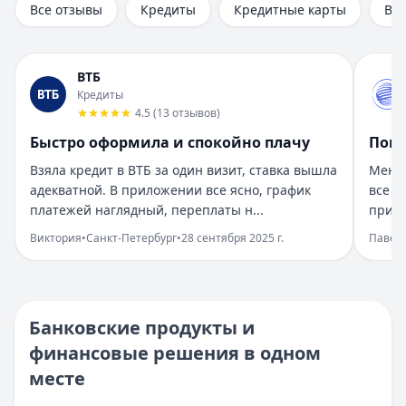
Все отзывы
Кредиты
Кредитные карты
Вк
Рейтинг:
5
Организация:
Газпромбанк
Город:
Санкт-Петербург
ВТБ
Дата:
28 сентября 2025 г.
Кредиты
Получил кредит в Газпромбанке на нужды быстро. Услови
4.5
(
13
отзывов
)
Все получилось легко и быстро
Быстро оформила и спокойно плачу
Помо
Рейтинг:
5
Организация:
ОТП Банк
Взяла кредит в ВТБ за один визит, ставка вышла
Менед
Город:
Москва
адекватной. В приложении все ясно, график
все н
Дата:
28 сентября 2025 г.
платежей наглядный, переплаты н...
пришл
Оформила кредит в ОТП Банке онлайн, все прозрачно. Де
Виктория
•
Санкт-Петербург
•
28 сентября 2025 г.
Павел
Ремонт спасли быстрые решения
Рейтинг:
5
Организация:
МТС Банк
Город:
Казань
Банковские продукты и
Дата:
28 сентября 2025 г.
финансовые решения в одном
Нужны были деньги на ремонт, взяла кредит в МТС Банк
месте
Ожидания превзошли
Рейтинг:
5