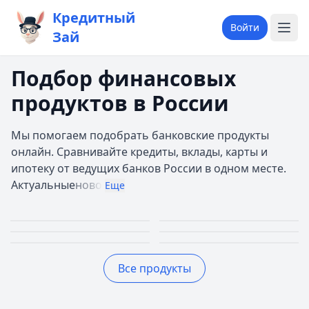
Кредитный
Войти
Зай
Подбор финансовых
продуктов в России
Мы помогаем подобрать банковские продукты
онлайн. Сравнивайте кредиты, вклады, карты и
ипотеку от ведущих банков России в одном месте.
Актуальные
ново
Еще
Займы
Кредиты
Кредитные
Автокредиты
Первый займ 0%
До 30 млн руб.
Ипотека
Вклады
карты
До 5 млн руб.
Все продукты
До 30 лет
До 20%
До 150 дней
Лучшие предложения
Дополучкино
— Деньги до зарплаты