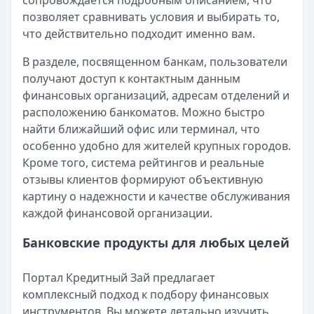
сопровождается подробным описанием, что
Организация:
Альфа-Банк
позволяет сравнивать условия и выбирать то,
Город:
Екатеринбург
что действительно подходит именно вам.
Дата:
27 сентября 2025 г.
В целом доволен кредитом в Альфа-Банке. Деньги пришли
В разделе, посвященном банкам, пользователи
Кредит помог без лишних нервов
получают доступ к контактным данным
Рейтинг:
5
финансовых организаций, адресам отделений и
Организация:
Т-Банк
расположению банкоматов. Можно быстро
Город:
Екатеринбург
найти ближайший офис или терминал, что
Дата:
27 сентября 2025 г.
особенно удобно для жителей крупных городов.
Оформила кредит в ТБанк за вечер. Условия понятные, 
Кроме того, система рейтингов и реальные
Страницы отзывов:
отзывы клиентов формируют объективную
Все отзывы
картину о надежности и качестве обслуживания
Кредиты
каждой финансовой организации.
Кредитные карты
Вклады
Банковские продукты для любых целей
Обмен валют
Портал Кредитный Зай предлагает
комплексный подход к подбору финансовых
инструментов. Вы можете детально изучить