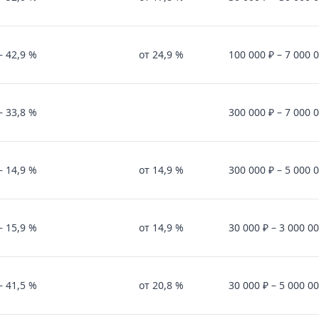
о края зафиксировано снижение числа сделок на 13%. Д
– 42,9 %
от 24,9 %
100 000 ₽ – 7 000 
 банки и что это значит для заемщиков
,4 тыс. ипотек на 417,9 млрд руб.: минус к декабрю из‑
– 33,8 %
300 000 ₽ – 7 000 
нной ERP
 но зрелость контуров часто не дотягивает до управле
– 14,9 %
от 14,9 %
300 000 ₽ – 5 000 
 дня: курсы валют ЦБ, сводки о безопасности, политиче
– 15,9 %
от 14,9 %
30 000 ₽ – 3 000 00
– 41,5 %
от 20,8 %
30 000 ₽ – 5 000 00