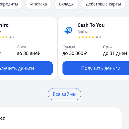
окредиты
Ипотека
Вклады
Дебетовые карты
hiro
Cash To You
м
Займ
4.7
4.9
Срок
Сумма
Срок
₽
до 30 дней
до 30 000 ₽
до 31 дней
олучить деньги
Получить деньги
Все займы
кс