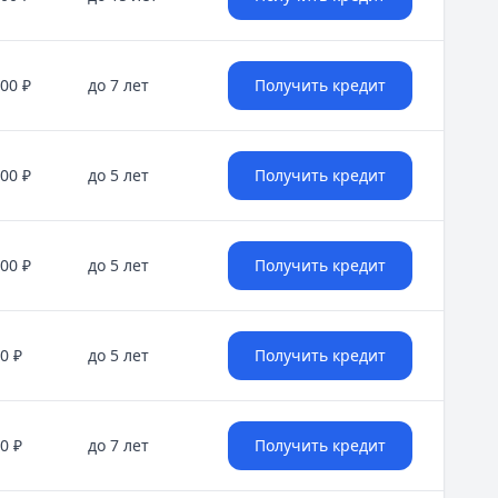
евелоперы сократили активность, а покупатели переклю
000 ₽
до 7 лет
Получить кредит
за сезонности, но кратный рост к январю‑2025. Доля госп
000 ₽
до 5 лет
Получить кредит
нческого «ядра». В 2026 году барьеры смещаются к бюдж
000 ₽
до 5 лет
Получить кредит
ские сигналы из США, новости для бизнеса и мировой кон
0 ₽
до 5 лет
Получить кредит
0 ₽
до 7 лет
Получить кредит