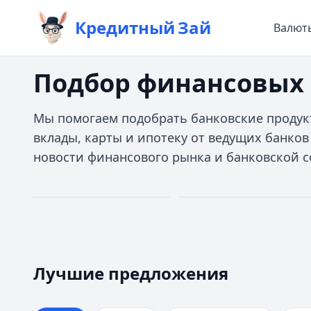
Кредитный
Зай
Валют
Подбор финансовых 
Мы помогаем подобрать банковские продук
вклады, карты и ипотеку от ведущих банков
новости финансового рынка и банковской с
Займы
Кредиты
Первый займ
До 30 млн руб.
0%
Лучшие предложения
Дополучкино
— Деньги до зарплаты
Лучшие предложения
Кредиты — лучшие предложения
Сумма:
до 30 000 ₽
Альфа-Банк
Срок:
до 21 дней
— На ремонт квартиры