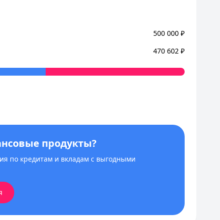
500 000
₽
470 602
₽
ансовые продукты?
я по кредитам и вкладам с выгодными
я