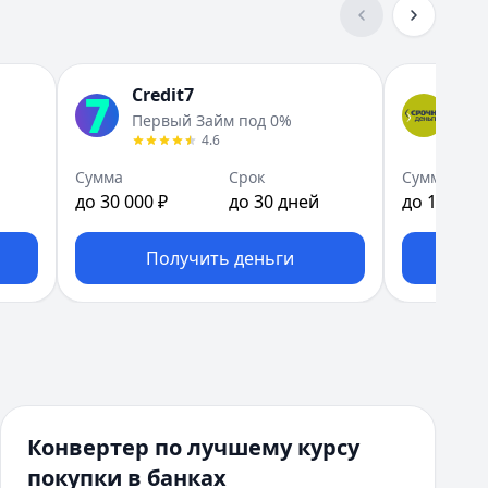
Credit7
Ср
Первый Займ под 0%
Зай
4.6
Сумма
Срок
Сумма
до 30 000 ₽
до 30 дней
до 15 000 
Получить деньги
П
Конвертер по лучшему курсу
покупки в банках