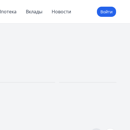
потека
Вклады
Новости
Войти
Ипотека
Вклады
До 30 лет
До 20%