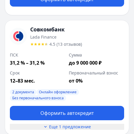
Первоначальный взнос от:
0
%
ПСК:
31.2
%
Рейтинг:
4.5
(
13
отзывов)
Лейблы:
2 документа, Онлайн оформление, Без первона
Совкомбанк
Требования:
Наличие гражданства РФ, Постоянная реги
Lada Finance
Документы:
Паспорт
4.5
(
13
отзывов
)
Описание:
• Кредитование новых автомобилей марок LAD
Цель:
ПСК
Сумма
Возраст:
20
-
85
лет
31,2 % – 31,2 %
до 9 000 000 ₽
ВТБ
:
Наличные на авто
Срок
Первоначальный взнос
Ставка от:
24.9
%
12–83 мес.
от 0%
Сумма:
300 000
-
10 000 000
₽
Срок до:
96
месяцев
2 документа
Онлайн оформление
Первоначальный взнос от:
0
%
Без первоначального взноса
ПСК:
24.9
%
Рейтинг:
4.8
(
16
отзывов)
Оформить автокредит
Лейблы:
Онлайн оформление, Без первоначального взн
Требования:
Наличие гражданства РФ, Активный мобиль
Еще 1 предложение
Документы:
Паспорт