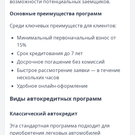
возможности потенциальных заемщиков.
Кредитные карты — лучшие предложения
Банк ПСБ
— Кредитная карта 180 дней без %
Основные преимущества программ
Лимит: до
1 000 000 ₽
Льготный период:
180 дней
Среди ключевых преимуществ для клиентов:
Обслуживание:
Бесплатно
Минимальный первоначальный взнос от
Рейтинг:
4.7
15%
Банк ЗЕНИТ
— Карта привилегий
Лимит: до
2 000 000 ₽
Срок кредитования до 7 лет
Льготный период:
120 дней
Досрочное погашение без комиссий
Обслуживание:
Бесплатно
Быстрое рассмотрение заявки — в течение
Рейтинг:
4.6
нескольких часов
Альфа-Банк
— Кредитная карта Альфа-Банка
Удобное онлайн-оформление
Лимит: до
1 000 000 ₽
Льготный период:
60 дней
Виды автокредитных программ
Обслуживание:
Бесплатно
Рейтинг:
4.8
(11 отзывов)
Классический автокредит
Сбербанк
— СберКарта
Лимит: до
1 000 000 ₽
Эта стандартная программа подходит для
Льготный период:
120 дней
приобретения легковых автомобилей