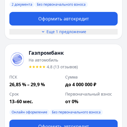
2 документа
Без первоначального взноса
Ставка от:
31.7
%
Сумма:
300 000
-
9 000 000
₽
Оформить автокредит
Срок до:
72
месяцев
Первоначальный взнос от:
0
%
Еще 1 предложение
ПСК:
31.7
%
Рейтинг:
4.5
(
13
отзывов)
Лейблы:
2 документа, Онлайн оформление, Выкуп, Без 
Газпромбанк
Требования:
Наличие гражданства РФ, Постоянная реги
На автомобиль
Документы:
Паспорт
4.8
(
13
отзывов
)
Описание:
• Кредит на новые автомобили российских и 
Цель:
ПСК
Сумма
Возраст:
20
-
85
лет
26,85 % – 29,9 %
до 4 000 000 ₽
Почта Банк
:
Автомобильный
Срок
Первоначальный взнос
Ставка от:
31.9
%
Сумма:
13–60 мес.
2 000 001
-
8 000 000
₽
от 0%
Срок до:
84
месяцев
Онлайн оформление
Без первоначального взноса
Первоначальный взнос от:
0
%
ПСК:
31.73
%
Оформить автокредит