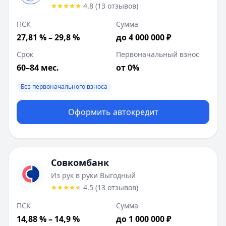
Сумма:
100 000
-
1 000 000
₽
4.8
(
13
отзывов
)
Срок до:
60
месяцев
ПСК
Сумма
Первоначальный взнос от:
0
%
27,81 % – 29,8 %
до 4 000 000 ₽
ПСК:
14.88
%
Рейтинг:
4.5
(
13
отзывов)
Срок
Первоначальный взнос
Лейблы:
2 документа, Онлайн оформление, Без первона
60–84 мес.
от 0%
Требования:
Наличие гражданства РФ, Постоянная реги
Документы:
Без первоначального взноса
Паспорт, ПТС, Финансовая отчетность, Выпи
Описание:
• Постоянная регистрация в одном населенном
Цель:
Оформить автокредит
Возраст:
18
-
85
лет
Сбербанк
:
Лайт
Ставка от:
21.5
%
Сумма:
3 000 000
-
6 000 000
₽
Совкомбанк
Срок до:
96
месяцев
Из рук в руки Выгодный
Первоначальный взнос от:
0
%
4.5
(
13
отзывов
)
ПСК:
18.4
%
ПСК
Сумма
Рейтинг:
4.6
(
15
отзывов)
14,88 % – 14,9 %
до 1 000 000 ₽
Лейблы:
2 документа, Без первоначального взноса