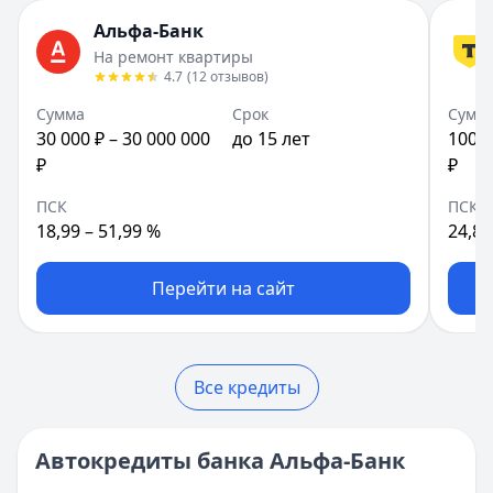
Категория:
Автокредиты
Рейтинг:
Сумма:
100 000 ₽ – 7 000 000 ₽
4.7
(12 отзывов)
Альфа-Банк
Читать статью
Т-Банк
Срок:
до 7 лет
— Наличными под залог автомобиля
На ремонт квартиры
Досрочное погашение автокредита
Сумма:
ПСК:
24,9 – 42,9 %
100 000
–
7 000 000
₽
4.7
(
12
отзывов
)
Кратко:
Планируете взять автокредит? Сегодня вы может
Срок: до
Рейтинг:
84
4.5
мес.
(13 отзывов)
Сумма
Срок
Сумм
Опубликовано:
17 ноября 2025 г.
ПСК:
Газпромбанк
42.9
%
— Рефинансирование
30 000 ₽ – 30 000 000
до 15 лет
100 0
Категория:
Автокредиты
Рейтинг:
Сумма:
300 000 ₽ – 7 000 000 ₽
4.5
(13 отзывов)
₽
₽
Читать статью
Газпромбанк
Срок:
до 5 лет
— Рефинансирование
Что такое автокредит с господдержкой и кто может его
Сумма:
ПСК:
32,5 – 33,8 %
300 000
–
7 000 000
₽
ПСК
ПСК
Кратко:
Нуждаетесь в новом автомобиле, но ограничены
Срок: до
Рейтинг:
60
4.7
мес.
(12 отзывов)
18,99 – 51,99 %
24,86
Опубликовано:
17 ноября 2025 г.
ПСК:
Совкомбанк
33.8
%
— Прайм Выгодный
Категория:
Автокредиты
Рейтинг:
Сумма:
300 000 ₽ – 5 000 000 ₽
4.7
(12 отзывов)
Перейти на сайт
Читать статью
Совкомбанк
Срок:
до 5 лет
— Прайм Выгодный
Все статьи
Сумма:
ПСК:
14,9 – 14,9 %
300 000
–
5 000 000
₽
Срок: до
Рейтинг:
60
4.7
мес.
(16 отзывов)
ПСК:
Совкомбанк
14.9
%
— Прайм Специальный
Все кредиты
Рейтинг:
Сумма:
30 000 ₽ – 3 000 000 ₽
4.7
(16 отзывов)
Совкомбанк
Срок:
до 5 лет
— Прайм Специальный
Автокредиты банка Альфа-Банк
Сумма:
ПСК:
13,9 – 15,9 %
30 000
–
3 000 000
₽