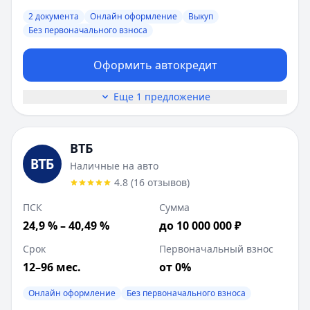
ПСК:
24.9
%
2 документа
Онлайн оформление
Выкуп
Рейтинг:
4.8
(
16
отзывов)
Без первоначального взноса
Лейблы:
Онлайн оформление, Без первоначального взн
Требования:
Наличие гражданства РФ, Активный мобиль
Оформить автокредит
Документы:
Паспорт
Описание:
• Кредит на покупку любого автомобиля или м
Еще 1 предложение
Цель:
Возраст:
21
-
75
лет
Газпромбанк
:
На автомобиль
ВТБ
Ставка от:
27.9
%
Наличные на авто
Сумма:
500 000
-
4 000 000
₽
4.8
(
16
отзывов
)
Срок до:
60
месяцев
Первоначальный взнос от:
0
%
ПСК
Сумма
ПСК:
26.85
%
24,9 % – 40,49 %
до 10 000 000 ₽
Рейтинг:
4.8
(
13
отзывов)
Срок
Первоначальный взнос
Лейблы:
Онлайн оформление, Без первоначального взн
12–96 мес.
от 0%
Требования:
Наличие гражданства РФ, Постоянная реги
Документы:
Паспорт, Подтверждение дохода, Свидетель
Онлайн оформление
Без первоначального взноса
Описание:
Скидки по ставке: • Для зарплатных клиенто