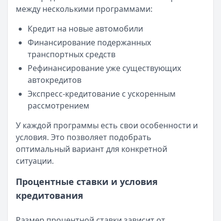
Льготный период:
120 дней
между несколькими программами:
Обслуживание:
Бесплатно
Кредит на новые автомобили
Рейтинг:
4.6
Банк ПСБ
— Кредитная карта 180 дней без %
Финансирование подержанных
Лимит: до
1 000 000 ₽
транспортных средств
Льготный период:
180 дней
Рефинансирование уже существующих
Обслуживание:
Бесплатно
автокредитов
Рейтинг:
4.7
Экспресс-кредитование с ускоренным
Азиатско-Тихоокеанский Банк
— Универсальная
рассмотрением
Лимит: до
500 000 ₽
Льготный период:
212 дней
У каждой программы есть свои особенности и
Обслуживание:
Бесплатно
условия. Это позволяет подобрать
Рейтинг:
4.7
оптимальный вариант для конкретной
МТС Банк
— Premium
ситуации.
Лимит: до
2 000 000 ₽
Процентные ставки и условия
Льготный период:
111 дней
кредитования
Обслуживание:
Бесплатно
Рейтинг:
4.6
(15 отзывов)
Уралсиб Банк
— 120 дней на максимум
Размер процентной ставки зависит от