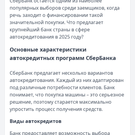
СберБанк остается одним из наиболее
Азиатско-Тихоокеанский Банк
Срок:
до 7 лет
— Наличными
популярных выборов среди заемщиков, когда
Сумма:
ПСК:
29,8 – 41,5 %
30 000
–
5 000 000
₽
речь заходит о финансировании такой
Срок: до
Рейтинг:
84
4.7
мес.
значительной покупки. Что предлагает
ПСК:
Банк ЗЕНИТ
41.5
%
— Наличными
крупнейший банк страны в сфере
Рейтинг:
Сумма:
100 000 ₽ – 5 000 000 ₽
4.7
автокредитования в 2025 году?
Банк ЗЕНИТ
Срок:
до 5 лет
— Наличными
Сумма:
ПСК:
24,2 – 42,2 %
100 000
–
5 000 000
₽
Основные характеристики
Срок: до
Рейтинг:
60
4.6
мес.
автокредитных программ СберБанка
ПСК:
Т-Банк
42.2
— Под залог недвижимости
%
Рейтинг:
Сумма:
200 000 ₽ – 30 000 000 ₽
4.6
СберБанк предлагает несколько вариантов
Т-Банк
Срок:
до 15 лет
— Под залог недвижимости
автокредитования. Каждый из них адаптирован
Сумма:
ПСК:
21,9 – 34,9 %
200 000
–
30 000 000
₽
под различные потребности клиентов. Банк
Срок: до
Рейтинг:
180
4.5
(13 отзывов)
мес.
понимает, что покупка машины – это серьезное
ПСК:
34.9
%
решение, поэтому старается максимально
Рейтинг:
4.5
(13 отзывов)
упростить процесс получения средств.
Все кредиты
Кредитные карты — лучшие предложения
Виды автокредитов
Банк ЗЕНИТ
— Карта привилегий
Лимит: до
2 000 000 ₽
Банк предоставляет возможность выбора