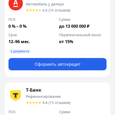
Автомобиль у дилера
Лейблы:
2 документа
4.6
(
16
отзывов
)
Требования:
Наличие гражданства РФ, Постоянная реги
Документы:
Паспорт
ПСК
Сумма
Описание:
Кредит на покупку автомобиля у автосалона-п
0 % – 0 %
до 13 000 000 ₽
Цель:
Срок
Первоначальный взнос
Возраст:
21
-
70
лет
Т-Банк
12–96 мес.
:
Рефинансирование
от 15%
Ставка от:
23
%
2 документа
Сумма:
100 000
-
8 000 000
₽
Срок до:
84
месяцев
Оформить автокредит
Первоначальный взнос от:
0
%
ПСК:
22.9
%
Рейтинг:
4.8
(
15
отзывов)
Лейблы:
Онлайн оформление
Т-Банк
Требования:
Наличие гражданства РФ, Постоянная реги
Рефинансирование
Документы:
Паспорт
4.8
(
15
отзывов
)
Описание:
• Надбавка к ставке: +15% с 61-го дня при н
Цель:
ПСК
Сумма