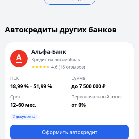
Автокредиты других банков
Автокредиты других банков
Всего предложений:
10
. Текущая страница:
1
из
1
.
Альфа-Банк
:
Кредит на автомобиль
Ставка от:
4
%
Альфа-Банк
Сумма:
30 000
-
7 500 000
₽
Кредит на автомобиль
Срок до:
60
месяцев
4.6
(
16
отзывов
)
Первоначальный взнос от:
%
ПСК:
18.99
%
ПСК
Сумма
Рейтинг:
4.6
(
16
отзывов)
18,99 % – 51,99 %
до 7 500 000 ₽
Лейблы:
2 документа
Срок
Первоначальный взнос
Требования:
Наличие гражданства РФ, Постоянная реги
Документы:
12–60 мес.
Паспорт, водительское удостоверение
от 0%
Описание:
Кредит наличными от Альфа-Банка — простой 
2 документа
Цель:
Возраст:
21
-
70
лет
Оформить автокредит
Т-Банк
:
Авто