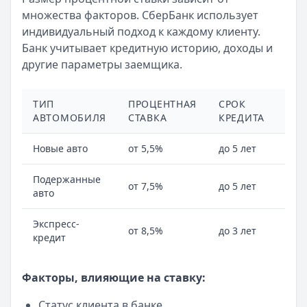
Лимит: до
5 000 000 ₽
множества факторов. СберБанк использует
Льготный период:
120 дней
индивидуальный подход к каждому клиенту.
Обслуживание:
Бесплатно
Банк учитывает кредитную историю, доходы и
Рейтинг:
4.7
другие параметры заемщика.
Сбербанк
— СберКарта
Лимит: до
1 000 000 ₽
ТИП
ПРОЦЕНТНАЯ
СРОК
ПЕ
Льготный период:
120 дней
АВТОМОБИЛЯ
СТАВКА
КРЕДИТА
ВЗ
Обслуживание:
Бесплатно
Рейтинг:
4.9
(10 отзывов)
Новые авто
от 5,5%
до 5 лет
от 
Т-Банк
— Платинум
Лимит: до
1 000 000 ₽
Подержанные
от 7,5%
до 5 лет
от 
авто
Льготный период:
55 дней
Обслуживание:
590 ₽ в год
Экспресс-
Рейтинг:
4.8
(12 отзывов)
от 8,5%
до 3 лет
от 
кредит
Кредит Европа Банк
— Urban card
Лимит: до
600 000 ₽
Льготный период:
Факторы, влияющие на ставку:
55 дней
Обслуживание:
Бесплатно
Статус клиента в банке