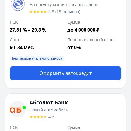
Документы:
Водительское удостоверение, Паспорт
На покупку машины в автосалоне
Описание:
Кредит на новый легковой или малый коммерч
4.8
(
13
отзывов
)
Цель:
ПСК
Сумма
27,81 % – 29,8 %
до 4 000 000 ₽
Срок
Первоначальный взнос
60–84 мес.
от 0%
Без первоначального взноса
Оформить автокредит
Абсолют Банк
Новый автомобиль
4.6
ПСК
Сумма