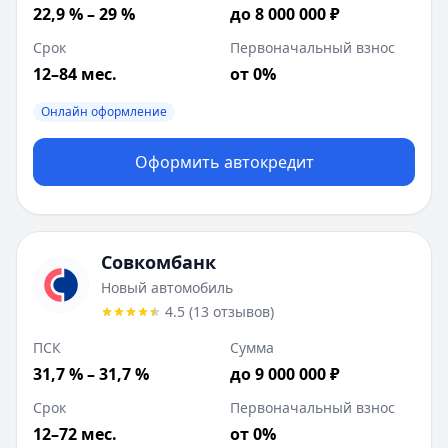
Возраст:
18
-
70
лет
22,9 % – 29 %
до 8 000 000 ₽
Совкомбанк
:
Новый автомобиль
Срок
Первоначальный взнос
Ставка от:
31.7
%
Сумма:
12–84 мес.
300 000
-
9 000 000
₽
от 0%
Срок до:
72
месяцев
Онлайн оформление
Первоначальный взнос от:
0
%
ПСК:
31.7
%
Оформить автокредит
Рейтинг:
4.5
(
13
отзывов)
Лейблы:
2 документа, Онлайн оформление, Выкуп, Без 
Требования:
Наличие гражданства РФ, Постоянная реги
Документы:
Паспорт
Совкомбанк
Описание:
• Кредит на новые автомобили российских и 
Новый автомобиль
Цель:
4.5
(
13
отзывов
)
Возраст:
20
-
85
лет
ВТБ
:
Наличные на авто
ПСК
Сумма
Ставка от:
24.9
%
31,7 % – 31,7 %
до 9 000 000 ₽
Сумма:
300 000
-
10 000 000
₽
Срок
Первоначальный взнос
Срок до:
96
месяцев
Первоначальный взнос от:
12–72 мес.
0
%
от 0%