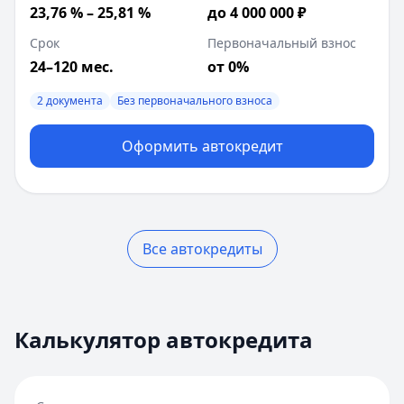
23,76 % – 25,81 %
до 4 000 000 ₽
Срок
Первоначальный взнос
24–120 мес.
от 0%
2 документа
Без первоначального взноса
Оформить автокредит
Все автокредиты
Сумма кредита:
500 000
₽
Срок кредита:
5
лет
Калькулятор автокредита
Процентная ставка:
30
%
Ежемесячный платеж:
16 177
₽
Общая сумма к возврату:
970 602
₽