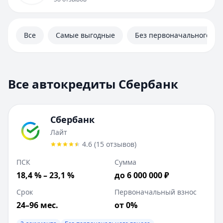
Дебетовые карты
Автокредиты
Ипотека
Все
Самые выгодные
Без первоначального вз
Вклады
Валюты
Калькуляторы
Отделения
Все автокредиты Сбербанк
Банкоматы
Отзывы
Контакты
Сбербанк
Личный кабинет
Лайт
Полезная информация
4.6
(
15
отзывов
)
ПСК
Сумма
18,4 % – 23,1 %
до 6 000 000 ₽
Срок
Первоначальный взнос
24–96 мес.
от 0%