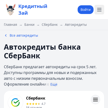
Кредитный
Войти
Зай
Главная
→
Банки
→
Сбербанк
→
Автокредиты
Все автокредиты
Автокредиты банка
СберБанк
СберБанк предлагает автокредиты на срок 5 лет.
Доступны программы для новых и подержанных
авто с низким первоначальным взносом.
Оформление онлайн
и в
Еще
Сбербанк
Сбербанк
Кредиты
4.7
Кредитные карты
58
отзывов