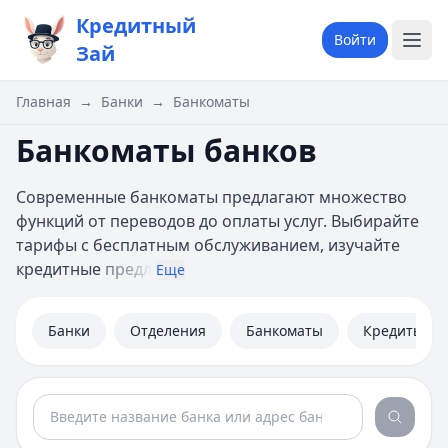
Кредитный
Войти
Зай
Главная
→
Банки
→
Банкоматы
Банкоматы банков
Современные банкоматы предлагают множество
функций от переводов до оплаты услуг. Выбирайте
тарифы с бесплатным обслуживанием, изучайте
кредитные
предл
Еще
Банки
Отделения
Банкоматы
Кредиты
Банкоматы в городе Москве
1
Всего банкоматов:
20
. Текущая страница:
1
из
227
.
2