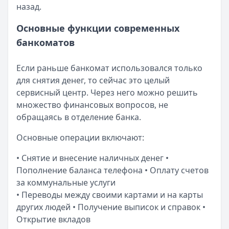
назад.
Рейтинг:
4.7
Субсидии малоимущим семьям в 2025 году
Кредит Европа Банк
— Urban card
Кратко:
В сложной финансовой ситуации важно знать о в
Основные функции современных
Лимит: до
600 000 ₽
Опубликовано:
17 ноября 2025 г.
банкоматов
Льготный период:
55 дней
Категория:
Кредиты
Обслуживание:
Бесплатно
Читать статью
Если раньше банкомат использовался только
Рейтинг:
4.5
Оформить кредит для иностранных граждан в 2025 году
для снятия денег, то сейчас это целый
Сбербанк
— СберКарта
Кратко:
Получите кредит на сумму до 5 000 000 рублей 
сервисный центр. Через него можно решить
Лимит: до
1 000 000 ₽
Опубликовано:
17 ноября 2025 г.
множество финансовых вопросов, не
Льготный период:
120 дней
Категория:
Кредиты
обращаясь в отделение банка.
Обслуживание:
Бесплатно
Читать статью
Рейтинг:
4.9
(10 отзывов)
Все статьи
Основные операции включают:
Газпромбанк
— Простая кредитная карта
Лимит: до
1 000 000 ₽
• Снятие и внесение наличных денег •
Льготный период:
—
Пополнение баланса телефона • Оплату счетов
Обслуживание:
Бесплатно
за коммунальные услуги
Рейтинг:
4.6
(10 отзывов)
• Переводы между своими картами и на карты
Уралсиб Банк
— 120 дней на максимум
других людей • Получение выписок и справок •
Лимит: до
5 000 000 ₽
Открытие вкладов
Льготный период:
120 дней