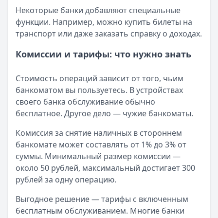
Некоторые банки добавляют специальные
Обслуживание:
Бесплатно
функции. Например, можно купить билеты на
Рейтинг:
4.7
транспорт или даже заказать справку о доходах.
Т-Банк
— Платинум
Лимит: до
1 000 000 ₽
Комиссии и тарифы: что нужно знать
Льготный период:
55 дней
Обслуживание:
590 ₽ в год
Стоимость операций зависит от того, чьим
Рейтинг:
4.8
(12 отзывов)
банкоматом вы пользуетесь. В устройствах
Альфа-Банк
— Кредитная карта Альфа-Банка
своего банка обслуживание обычно
Лимит: до
1 000 000 ₽
бесплатное. Другое дело — чужие банкоматы.
Льготный период:
60 дней
Обслуживание:
Бесплатно
Комиссия за снятие наличных в стороннем
Рейтинг:
4.8
(11 отзывов)
банкомате может составлять от 1% до 3% от
Все кредитные карты
суммы. Минимальный размер комиссии —
около 50 рублей, максимальный достигает 300
рублей за одну операцию.
Выгодное решение — тарифы с включенным
бесплатным обслуживанием. Многие банки