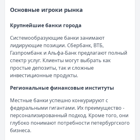
Рейтинг:
4.8
(11 отзывов)
Оформить кредит для иностранных граждан в 2025 году
Газпромбанк
Основные игроки рынка
— Простая кредитная карта
Кратко:
Получите кредит на сумму до 5 000 000 рублей 
Лимит: до
1 000 000 ₽
Опубликовано:
17 ноября 2025 г.
Льготный период:
—
Крупнейшие банки города
Категория:
Кредиты
Обслуживание:
Бесплатно
Читать статью
Системообразующие банки занимают
Рейтинг:
4.6
(10 отзывов)
Все статьи
лидирующие позиции. Сбербанк, ВТБ,
Кредит Европа Банк
— Urban card
Газпромбанк и Альфа-Банк предлагают полный
Лимит: до
600 000 ₽
спектр услуг. Клиенты могут выбрать как
Льготный период:
55 дней
простые депозиты, так и сложные
Обслуживание:
Бесплатно
инвестиционные продукты.
Рейтинг:
4.5
Т-Банк
— Платинум
Региональные финансовые институты
Лимит: до
1 000 000 ₽
Льготный период:
55 дней
Местные банки успешно конкурируют с
Обслуживание:
590 ₽ в год
федеральными гигантами. Их преимущество -
Рейтинг:
4.8
(12 отзывов)
персонализированный подход. Кроме того, они
Сбербанк
— СберКарта
глубоко понимают потребности петербургского
Лимит: до
1 000 000 ₽
бизнеса.
Льготный период:
120 дней