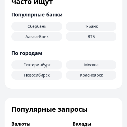
Часто ищут
Т-Банк
— Джуниор
Обслуживание:
Бесплатно
Популярные банки
Рейтинг:
4.6
Т-Банк
— S7 — T‑Bank Premium
Сбербанк
Т-Банк
Обслуживание:
Бесплатно
Альфа-Банк
ВТБ
Рейтинг:
4.6
Банк ПСБ
— Пенсионная
По городам
Обслуживание:
Бесплатно
Рейтинг:
4.7
Екатеринбург
Москва
Альфа-Банк
— Альфа-Мобайл
Кэшбэк:
до 60%
Новосибирск
Красноярск
Обслуживание:
Бесплатно
Рейтинг:
4.9
Все дебетовые карты
Популярные запросы
Валюты
Вклады