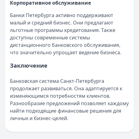
Корпоративное обслуживание
Сбербанк
— Драйв лайт
Рейтинг:
4.6
(15 отзывов)
Банки Петербурга активно поддерживают
ВТБ
— Наличные на авто
малый и средний бизнес. Они предлагают
Рейтинг:
4.8
(16 отзывов)
льготные программы кредитования. Также
Сбербанк
— Лайт
доступны современные системы
Рейтинг:
4.6
(15 отзывов)
дистанционного банковского обслуживания,
Все автокредиты
что значительно упрощает ведение бизнеса.
Ипотека — лучшие предложения
Заключение
Альфа-Банк
— Семейная ипотека
Рейтинг:
4.9
Банковская система Санкт-Петербурга
Совкомбанк
— Семейная ипотека
продолжает развиваться. Она адаптируется к
Рейтинг:
4.9
изменяющимся потребностям клиентов.
Альфа-Банк
— Вторичное жилье
Разнообразие предложений позволяет каждому
Рейтинг:
4.9
найти подходящие финансовые решения для
Т-Банк
— Новостройка
личных и бизнес-целей.
Рейтинг:
4.6
Альфа-Банк
— Готовый дом без господдержки
Рейтинг:
4.9