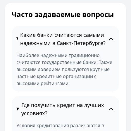
ВТБ
— Комбо-ипотека для семей с детьми
Рейтинг:
4.6
Часто задаваемые вопросы
Альфа-Банк
— Новостройка
Рейтинг:
4.9
ДОМ.РФ Банк
— Семейная ипотека
Какие банки считаются самыми
Рейтинг:
4.8
надежными в Санкт-Петербурге?
Все ипотечные программы
Вклады — лучшие предложения
Наиболее надежными традиционно
Газпромбанк
— Накопительный счет
считаются государственные банки. Также
Рейтинг:
4.6
высоким доверием пользуются крупные
Т-Банк
— Накопительный счет
частные кредитные организации с
Рейтинг:
4.6
высокими рейтингами.
Газпромбанк
— Ежедневный процент
Рейтинг:
4.6
Т-Банк
— СмартВклад
Где получить кредит на лучших
Рейтинг:
4.6
условиях?
Газпромбанк
— Ключевой момент
Рейтинг:
4.6
Условия кредитования различаются в
Т-Банк
— СмартВклад (CNY)