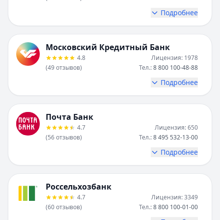
Почта Банк
Подробнее
Лицензия:
650
Рейтинг:
4.7
(56 отзывов)
Головной офис:
107061, г. Москва, Преображенская пл., д
Московский Кредитный Банк
Телефон:
8 495 532-13-00
4.8
Лицензия:
1978
Сайт:
http://www.pochtabank.ru/
(49 отзывов)
Тел.:
8 800 100-48-88
Россельхозбанк
Подробнее
Лицензия:
3349
Рейтинг:
4.7
(60 отзывов)
Головной офис:
119034, г. Москва, Гагаринский переулок, 
Почта Банк
Телефон:
8 800 100-01-00
4.7
Лицензия:
650
(56 отзывов)
Тел.:
8 495 532-13-00
Сайт:
https://www.rshb.ru/
ДОМ.РФ Банк
Подробнее
Лицензия:
2312
Рейтинг:
4.6
(56 отзывов)
Головной офис:
Россельхозбанк
125009, г. Москва, ул. Воздвиженка, д. 10
Телефон:
8 800 775-86-86
4.7
Лицензия:
3349
(60 отзывов)
Тел.:
8 800 100-01-00
Сайт:
https://domrfbank.ru/