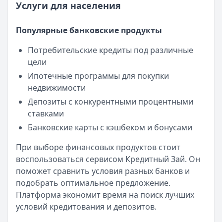
Услуги для населения
Обслуживание:
Бесплатно
Рейтинг:
4.9
(10 отзывов)
Популярные банковские продукты
Уралсиб Банк
— 120 дней на максимум
Лимит: до
5 000 000 ₽
Потребительские кредиты под различные
Льготный период:
120 дней
цели
Обслуживание:
Бесплатно
Ипотечные программы для покупки
Рейтинг:
4.7
недвижимости
Все кредитные карты
Депозиты с конкурентными процентными
Автокредиты — лучшие предложения
ставками
Альфа-Банк
— Кредит на автомобиль
Рейтинг:
4.6
(16 отзывов)
Банковские карты с кэшбеком и бонусами
Т-Банк
— Авто
При выборе финансовых продуктов стоит
Рейтинг:
4.8
(15 отзывов)
воспользоваться сервисом Кредитный Зай. Он
Альфа-Банк
— Автомобиль у дилера
поможет сравнить условия разных банков и
Рейтинг:
4.6
(16 отзывов)
подобрать оптимальное предложение.
Т-Банк
— Рефинансирование
Платформа экономит время на поиск лучших
Рейтинг:
4.8
(15 отзывов)
условий кредитования и депозитов.
Сбербанк
— Лайт (господдержка)
Рейтинг:
4.6
(15 отзывов)