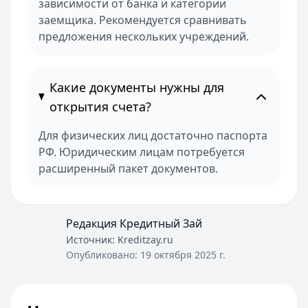
зависимости от банка и категории
Рейтинг:
4.6
заемщика. Рекомендуется сравнивать
Газпромбанк
— Ежедневная выгода
предложения нескольких учреждений.
Рейтинг:
4.6
Газпромбанк
— Новые деньги
Рейтинг:
4.6
Какие документы нужны для
Все вклады
открытия счета?
Дебетовые карты — лучшие предложения
Альфа-Банк
— Апельсиновая карта
Для физических лиц достаточно паспорта
Обслуживание:
Бесплатно
РФ. Юридическим лицам потребуется
Рейтинг:
4.9
расширенный пакет документов.
Т-Банк
— S7 — T‑Bank
Обслуживание:
Бесплатно
Рейтинг:
4.6
Редакция Кредитный Зай
Банк ПСБ
— Orange Premium Club
Обслуживание:
Источник:
Бесплатно
Kreditzay.ru
Опубликовано:
19 октября 2025 г.
Рейтинг:
4.7
Банк ПСБ
— Твой кешбэк
Обслуживание:
Бесплатно
Рейтинг:
4.7