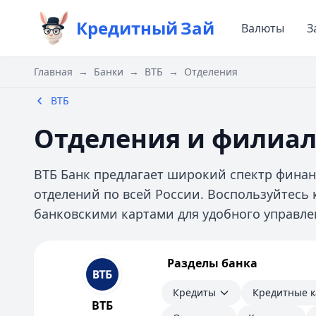
Кредитный
Зай
Валюты
З
Главная
→
Банки
→
ВТБ
→
Отделения
ВТБ
Отделения и филиал
ВТБ Банк предлагает широкий спектр финан
отделений по всей России. Воспользуйтесь
банковскими картами для удобного управл
ВТБ
Разделы банка
Кредиты
Кредитные карты
Кредиты
Кредитные 
Дебетовые карты
ВТБ