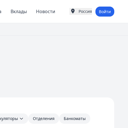
а
Вклады
Новости
Россия
Войти
Города России
Популярные города
Казань
К
Казань
Вся Россия
куляторы
Отделения
Банкоматы