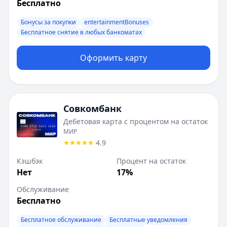
Описание:
Описание: Карта выпускается моментально, чт
Бесплатно
Необходимые документы:
Паспорт
Бонусы за покупки
entertainmentBonuses
Минимальный возраст:
14
+
Бесплатное снятие в любых банкоматах
Т-Банк
:
Black для иностранцев
Рейтинг банка:
4.6
из 5
Оформить карту
Кэшбэк:
до 30%
Процент на остаток:
0%
Обслуживание:
Бесплатно
Категория карты:
classic
Совкомбанк
Срок доставки:
2 дня
Валюта:
Мультивалютная
Дебетовая карта с процентом на остаток
МИР
Снятие наличных:
Условия снятия: • В банкоматах своег
4.9
Оплата по телефону:
Mir Pay, Т‑Pay, СБПэй
Описание:
Преимущества и сервисы: • Консультации для 
Кэшбэк
Процент на остаток
Необходимые документы:
Паспорт
Нет
17%
Минимальный возраст:
14
+
Обслуживание
Дополнительные предложения (
1
):
Бесплатно
Black
:
до 30%
, обслуживание
Бесплатно
ВТБ
:
Привилегия Цифровая
Бесплатное обслуживание
Бесплатные уведомления