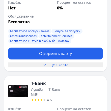
Т-Банк
:
Лукойл — Т‑Банк
Кэшбэк
Процент на остаток
Рейтинг банка:
Нет
4.6
из 5
0%
Процент на остаток:
0%
Обслуживание
Обслуживание:
Бесплатно
Бесплатно
Категория карты:
classic
Бонусные баллы:
Бесплатное обслуживание
до 30%
Бонусы за покупки
restaurantBonuses
entertainmentBonuses
Срок доставки:
2 дня
Бесплатное снятие в любых банкоматах
Валюта:
RUB
Снятие наличных:
Условия снятия: • Банкоматы банка — 
Оформить карту
Оплата по телефону:
Mir Pay, Т‑Pay, СБПэй
Описание:
Описание: • В приложении банка без комиссии
Еще 1 карта
Необходимые документы:
Паспорт
Минимальный возраст:
18
+
Дополнительные предложения (
2
):
Т-Банк
Tanks Blitz
:
без кэшбэка
, обслуживание
Бесплатно
Лукойл — Т‑Банк
Мир танков
:
без кэшбэка
, обслуживание
Бесплатно
МИР
Газпромбанк
:
Умная карта (Премиум)
4.6
Рейтинг банка:
4.6
из 5
Кэшбэк:
до 15%
Кэшбэк
Процент на остаток