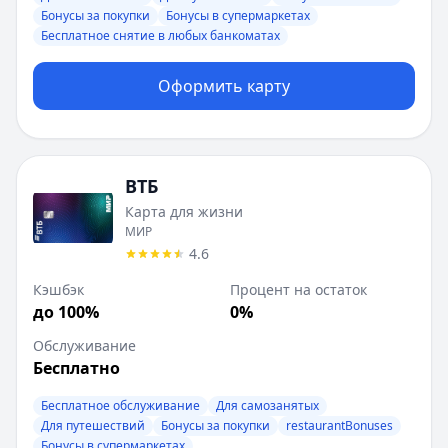
Минимальный возраст:
14
+
Бонусы за покупки
Бонусы в супермаркетах
ВТБ
:
Привилегия
Бесплатное снятие в любых банкоматах
Рейтинг банка:
4.6
из 5
Кэшбэк:
до 15%
Оформить карту
Процент на остаток:
0%
Обслуживание:
Бесплатно
Категория карты:
premium
Срок доставки:
2 дня
ВТБ
Валюта:
RUB
Карта для жизни
Снятие наличных:
Условия снятия: • Банкоматы банка, 
МИР
Оплата по телефону:
Mir Pay, СБПэй, ВТБ Pay
4.6
Описание:
Описание: • Помощь на дорогах, страхование в
Необходимые документы:
Паспорт
Кэшбэк
Процент на остаток
Минимальный возраст:
до 100%
18
+
0%
Сбербанк
:
СберКарта
Обслуживание
Рейтинг банка:
4.6
из 5
Бесплатно
Процент на остаток:
0%
Обслуживание:
Бесплатное обслуживание
Бесплатно
Для самозанятых
Для путешествий
Бонусы за покупки
restaurantBonuses
Категория карты:
classic
Бонусы в супермаркетах