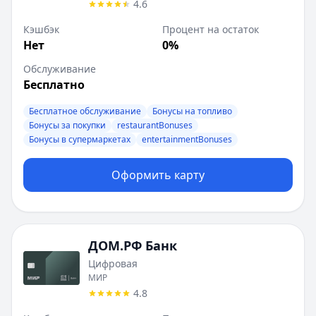
Снятие наличных:
Условия снятия: • В своем банке: 0% 
4.6
Оплата по телефону:
Mir Pay, СБПэй
Кэшбэк
Процент на остаток
Описание:
Описание: Карта выпускается моментально —
Нет
0%
Необходимые документы:
Паспорт
Минимальный возраст:
14
+
Обслуживание
ВТБ
:
Бесплатно
Цифровая карта
Рейтинг банка:
4.6
из 5
Бесплатное обслуживание
Бонусы на топливо
Кэшбэк:
до 100%
Бонусы за покупки
restaurantBonuses
Процент на остаток:
0%
Бонусы в супермаркетах
entertainmentBonuses
Обслуживание:
Бесплатно
Категория карты:
virtual
Оформить карту
Срок доставки:
2 дня
Валюта:
RUB
Снятие наличных:
Условия снятия: • В банкоматах банка
Оплата по телефону:
Mir Pay, СБПэй, ВТБ Pay
ДОМ.РФ Банк
Описание:
Описание: Цифровые карты в рамках пакета ус
Цифровая
Необходимые документы:
Паспорт
МИР
Минимальный возраст:
14
+
4.8
Газпромбанк
:
Умная карта