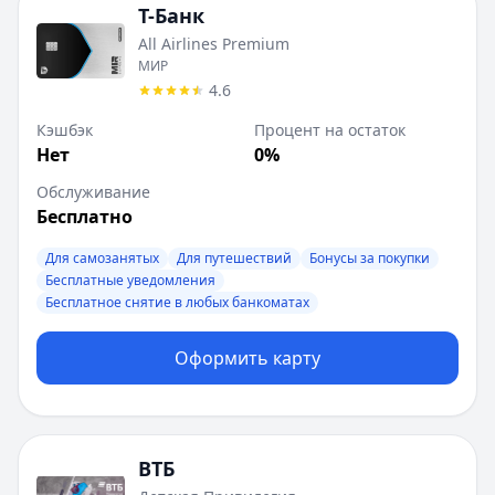
Оплата по телефону:
Mir Pay, СБПэй
Т-Банк
Описание:
Описание: Для держателей карт Мир предусмо
All Airlines Premium
Необходимые документы:
Паспорт
МИР
Минимальный возраст:
14
+
4.6
ВТБ
:
Киберкарта
Кэшбэк
Процент на остаток
Рейтинг банка:
4.6
из 5
Нет
0%
Кэшбэк:
до 100%
Обслуживание
Процент на остаток:
0%
Бесплатно
Обслуживание:
Бесплатно
Категория карты:
classic
Для самозанятых
Для путешествий
Бонусы за покупки
Срок доставки:
2 дня
Бесплатные уведомления
Валюта:
RUB
Бесплатное снятие в любых банкоматах
Снятие наличных:
Условия снятия: • В банкоматах банк
Оплата по телефону:
Mir Pay, СБПэй, ВТБ Pay
Оформить карту
Описание:
Описание: Карта с лимитированным геймерским
Необходимые документы:
Паспорт, Договор с образов
Минимальный возраст:
6
+
ДОМ.РФ Банк
:
Классическая
ВТБ
Рейтинг банка:
4.8
из 5