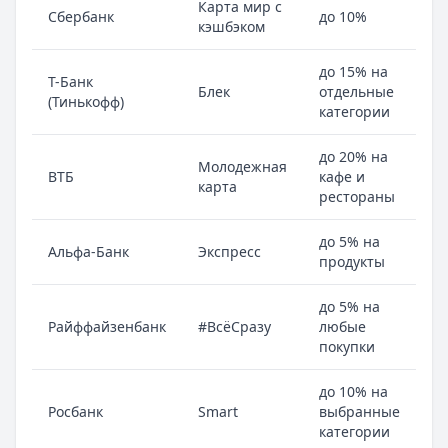
Карта мир с
Сбербанк
до 10%
кэшбэком
до 15% на
Т-Банк
Блек
отдельные
(Тинькофф)
категории
до 20% на
Молодежная
ВТБ
кафе и
карта
рестораны
до 5% на
Альфа-Банк
Экспресс
продукты
до 5% на
Райффайзенбанк
#ВсёСразу
любые
покупки
до 10% на
Росбанк
Smart
выбранные
категории