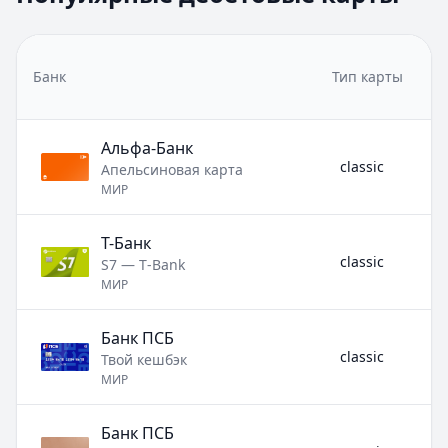
ВТБ
— Привилегия
Кэшбэк:
до 15%
Обслуживание:
Бесплатно
Банк
Тип карты
Рейтинг:
4.6
Альфа-Банк
— Альфа-Карта
Кэшбэк:
до 50%
Альфа-Банк
Обслуживание:
Бесплатно
classic
Апельсиновая карта
Рейтинг:
4.9
МИР
ВТБ
— Карта для жизни
Кэшбэк:
до 100%
Т-Банк
Обслуживание:
Бесплатно
classic
S7 — T‑Bank
Рейтинг:
4.6
МИР
Банк ПСБ
classic
Твой кешбэк
МИР
Банк ПСБ