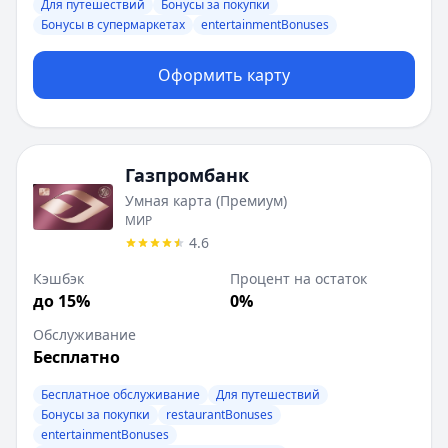
Для путешествий
Бонусы за покупки
Необходимые документы:
Паспорт
Бонусы в супермаркетах
entertainmentBonuses
Минимальный возраст:
18
+
Альфа-Банк
:
Альфа-Карта
Оформить карту
Рейтинг банка:
4.9
из 5
Кэшбэк:
до 50%
Процент на остаток:
0%
Обслуживание:
Бесплатно
Газпромбанк
Категория карты:
classic
Умная карта (Премиум)
Срок доставки:
2 дня
МИР
Валюта:
Мультивалютная
4.6
Снятие наличных:
Условия снятия: • Банкоматы банка и
Кэшбэк
Процент на остаток
Оплата по телефону:
Mir Pay, Alfa Pay, СБПэй
до 15%
0%
Описание:
Описание: • В приложении можно моментально
Необходимые документы:
Паспорт
Обслуживание
Минимальный возраст:
Бесплатно
14
+
ВТБ
:
Карта для жизни
Бесплатное обслуживание
Для путешествий
Рейтинг банка:
4.6
из 5
Бонусы за покупки
restaurantBonuses
Кэшбэк:
до 100%
entertainmentBonuses