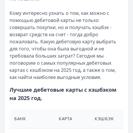
Категория:
Дебетовые карты
Читать статью
Кому интересно узнать о том, как можно с
Карта Уралсиб «Копилка» - условия и возможности карт
помощью дебетовой карты не только
Кратко:
Ищете выгодный кредит? На сайте Кредитный Зай
совершать покупки, но и получать кэшбэк -
Опубликовано:
17 ноября 2025 г.
возврат средств на счет - тогда добро
Категория:
Дебетовые карты
пожаловать. Какую дебетовую карту выбрать
Читать статью
для того, чтобы она была выгодной и не
Чем отличается дебетовая карта от кредитной — различ
требовала больших затрат? Сегодня мы
Кратко:
Выбирая между кредитной и дебетовой картой, 
поговорим о самых популярных дебетовых
Опубликовано:
17 ноября 2025 г.
картах с кэшбэком на 2025 год, а также о том,
Категория:
Дебетовые карты
как найти наиболее выгодные условия.
Читать статью
Все статьи
Лучшие дебетовые карты с кэшбэком
на 2025 год.
БАНК
КАРТА
КЭШБЭК