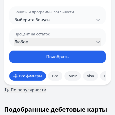
Валюта
Бонусы и программы лояльности
Выберите бонусы
Процент на остаток
Любое
Подобрать
Все фильтры
Все
МИР
Visa
С кеш
По популярности
Подобранные дебетовые карты
Подобранные дебетовые карты
Всего предложений:
15
. Текущая страница:
1
из
16
.