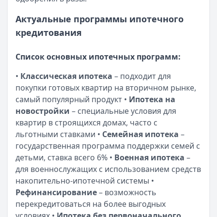
Льготный период:
55 дней
Обслуживание:
590 ₽ в год
Актуальные программы ипотечного
Рейтинг:
4.8
(12 отзывов)
кредитования
Газпромбанк
— Простая кредитная карта
Лимит: до
1 000 000 ₽
Список основных ипотечных программ:
Льготный период:
—
Обслуживание:
Бесплатно
•
Классическая ипотека
– подходит для
Рейтинг:
4.6
(10 отзывов)
покупки готовых квартир на вторичном рынке,
Кредит Европа Банк
— Urban card
самый популярный продукт •
Ипотека на
Лимит: до
600 000 ₽
новостройки
– специальные условия для
Льготный период:
55 дней
квартир в строящихся домах, часто с
Обслуживание:
Бесплатно
льготными ставками •
Семейная ипотека
–
Рейтинг:
4.5
государственная программа поддержки семей с
МТС Банк
— МТС Zero
детьми, ставка всего 6% •
Военная ипотека
–
Лимит: до
300 000 ₽
для военнослужащих с использованием средств
Льготный период:
1115 дней
накопительно-ипотечной системы •
Обслуживание:
2370 ₽ в месяц
Рефинансирование
– возможность
Рейтинг:
4.6
(15 отзывов)
перекредитоваться на более выгодных
Все кредитные карты
условиях •
Ипотека без первоначального