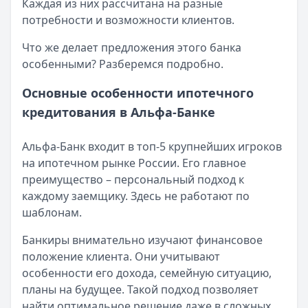
Каждая из них рассчитана на разные
Срок: до
Рейтинг:
84
4.7
мес.
потребности и возможности клиентов.
ПСК:
Банк ЗЕНИТ
41.5
%
— Наличными
Рейтинг:
Сумма:
100 000 ₽ – 5 000 000 ₽
4.7
Что же делает предложения этого банка
Банк ЗЕНИТ
Срок:
до 5 лет
— Наличными
особенными? Разберемся подробно.
Сумма:
ПСК:
24,2 – 42,2 %
100 000
–
5 000 000
₽
Срок: до
Рейтинг:
60
4.6
мес.
Основные особенности ипотечного
ПСК:
Т-Банк
42.2
— Под залог недвижимости
%
кредитования в Альфа-Банке
Рейтинг:
Сумма:
200 000 ₽ – 30 000 000 ₽
4.6
Т-Банк
Срок:
до 15 лет
— Под залог недвижимости
Альфа-Банк входит в топ-5 крупнейших игроков
Сумма:
ПСК:
21,9 – 34,9 %
200 000
–
30 000 000
₽
на ипотечном рынке России. Его главное
Срок: до
Рейтинг:
180
4.5
(13 отзывов)
мес.
преимущество – персональный подход к
ПСК:
34.9
%
каждому заемщику. Здесь не работают по
Рейтинг:
4.5
(13 отзывов)
шаблонам.
Все кредиты
Кредитные карты — лучшие предложения
Банкиры внимательно изучают финансовое
Банк ПСБ
— Кредитная карта 180 дней без %
положение клиента. Они учитывают
Лимит: до
1 000 000 ₽
особенности его дохода, семейную ситуацию,
Льготный период:
180 дней
планы на будущее. Такой подход позволяет
Обслуживание:
Бесплатно
найти оптимальное решение даже в сложных