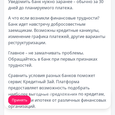
Уведомить банк нужно заранее – обычно за 30
дней до планируемого платежа.
А что если возникли финансовые трудности?
Банк идет навстречу добросовестным
заемщикам. Возможны кредитные каникулы,
изменение графика платежей, другие варианты
реструктуризации.
Главное – не замалчивать проблемы.
Обращайтесь в банк при первых признаках
трудностей.
Сравнить условия разных банков поможет
сервис Кредитный Зай. Платформа
предоставляет возможность подобрать
Мы обрабатываем ваши
cookie-файлы
.
наиболее выгодные предложения по кредитам,
депозитам и ипотеке от различных финансовых
Принять
организаций.