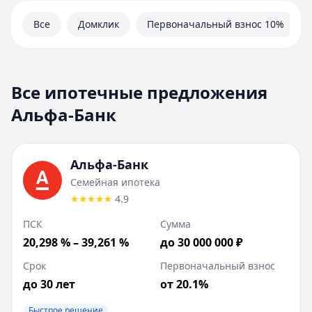
Автокредиты
Ипотека
Все
Домклик
Первоначальный взнос 10%
Вклады
Валюты
Калькуляторы
Отделения
Все ипотечные предложения
Банкоматы
Альфа-Банк
Отзывы
Контакты
Личный кабинет
Альфа-Банк
Полезная информация
Семейная ипотека
4.9
ПСК
Сумма
20,298 % – 39,261 %
до 30 000 000 ₽
Срок
Первоначальный взнос
до 30 лет
от 20.1%
Быстрое решение