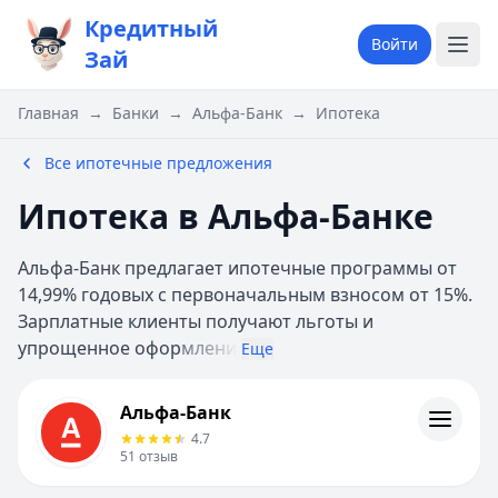
Кредитный
Войти
Зай
Главная
→
Банки
→
Альфа-Банк
→
Ипотека
Все ипотечные предложения
Ипотека в Альфа-Банке
Альфа-Банк предлагает ипотечные программы от
14,99% годовых с первоначальным взносом от 15%.
Зарплатные клиенты получают льготы и
упрощенное офор
млени
Еще
Альфа-Банк
Альфа-Банк
Кредиты
4.7
Кредитные карты
51
отзыв
Дебетовые карты