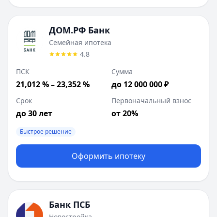
Сумма до:
12 000 000
₽
Первоначальный взнос от:
20
%
ДОМ.РФ Банк
Лейблы:
Быстрое решение
Семейная ипотека
Дополнительные предложения (
1
):
4.8
Квартира в новостройке
: сумма до
50 000 000
₽
ВТБ
:
Семейная ипотека
ПСК
Сумма
Сумма до:
12 000 000
₽
21,012 % – 23,352 %
до 12 000 000 ₽
Первоначальный взнос от:
30.1
%
Срок
Первоначальный взнос
Лейблы:
Онлайн, Безопасная сделка
до 30 лет
от 20%
Быстрое решение
Оформить ипотеку
Банк ПСБ
Новостройка