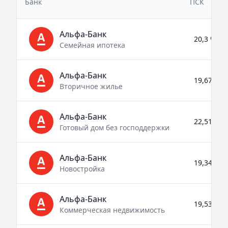
Банк
ПСК
Альфа-Банк
20,3 % – 
Семейная ипотека
Альфа-Банк
19,67 % –
Вторичное жилье
Альфа-Банк
22,51 % –
Готовый дом без господдержки
Альфа-Банк
19,34 % –
Новостройка
Альфа-Банк
19,53 % –
Коммерческая недвижимость