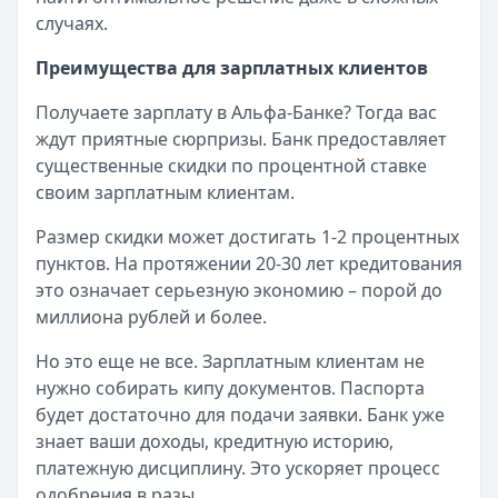
Рейтинг:
4.7
случаях.
Банк ЗЕНИТ
— Карта привилегий
Преимущества для зарплатных клиентов
Лимит: до
2 000 000 ₽
Льготный период:
120 дней
Получаете зарплату в Альфа-Банке? Тогда вас
Обслуживание:
Бесплатно
ждут приятные сюрпризы. Банк предоставляет
Рейтинг:
4.6
существенные скидки по процентной ставке
МТС Банк
— Premium
своим зарплатным клиентам.
Лимит: до
2 000 000 ₽
Льготный период:
111 дней
Размер скидки может достигать 1-2 процентных
Обслуживание:
Бесплатно
пунктов. На протяжении 20-30 лет кредитования
Рейтинг:
4.6
(15 отзывов)
это означает серьезную экономию – порой до
Альфа-Банк
— Кредитная карта Альфа-Банка
миллиона рублей и более.
Лимит: до
1 000 000 ₽
Но это еще не все. Зарплатным клиентам не
Льготный период:
60 дней
нужно собирать кипу документов. Паспорта
Обслуживание:
Бесплатно
будет достаточно для подачи заявки. Банк уже
Рейтинг:
4.8
(11 отзывов)
знает ваши доходы, кредитную историю,
Т-Банк
— Платинум
платежную дисциплину. Это ускоряет процесс
Лимит: до
1 000 000 ₽
одобрения в разы.