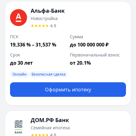
Первоначальный взнос от:
20
%
Лейблы:
Быстрое решение
Альфа-Банк
ВТБ
:
Новостройка
Новостройка
Сумма до:
100 000 000
₽
4.9
Первоначальный взнос от:
20.1
%
ПСК
Сумма
Лейблы:
Онлайн, Безопасная сделка
19,336 % – 31,537 %
до 100 000 000 ₽
Совкомбанк
:
Коммерческая недвижимость
Сумма до:
50 000 000
₽
Срок
Первоначальный взнос
Первоначальный взнос от:
30
%
до 30 лет
от 20.1%
Лейблы:
Онлайн
ВТБ
:
Вторичное жилье
Онлайн
Безопасная сделка
Сумма до:
100 000 000
₽
Первоначальный взнос от:
Оформить ипотеку
20.1
%
Лейблы:
Онлайн, Безопасная сделка
ДОМ.РФ Банк
Семейная ипотека
4.8