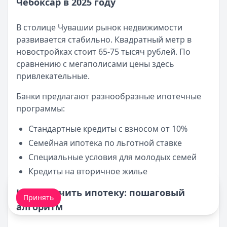
Чебоксар в 2025 году
Документы для получения ипотеки в СберБанке
Кратко:
Оформление ипотеки стало доступнее благода
В столице Чувашии рынок недвижимости
Опубликовано:
17 ноября 2025 г.
развивается стабильно. Квадратный метр в
Категория:
Ипотека
новостройках стоит 65-75 тысяч рублей. По
Читать статью
сравнению с мегаполисами цены здесь
Все статьи
привлекательные.
Банки предлагают разнообразные ипотечные
программы:
Стандартные кредиты с взносом от 10%
Семейная ипотека по льготной ставке
Специальные условия для молодых семей
Кредиты на вторичное жилье
Мы обрабатываем ваши
cookie-файлы
.
Как получить ипотеку: пошаговый
Принять
алгоритм