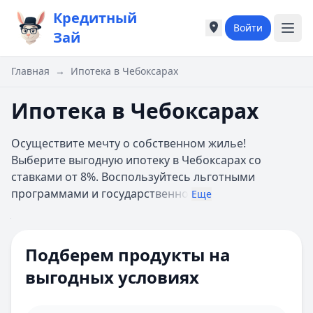
Кредитный
Войти
Города России
Города России
Зай
Популярные города
Популярные город
Москва
Москва
Главная
→
Ипотека в Чебоксарах
Санкт-Петербург
Санкт-Петербург
Екатеринбург
Екатеринбург
Ипотека в Чебоксарах
Казань
Казань
А
А
Осуществите мечту о собственном жилье!
Астрахань
Астрахань
Выберите выгодную ипотеку в Чебоксарах со
Б
Б
ставками от 8%. Воспользуйтесь льготными
Барнаул
Барнаул
программами и государст
венно
Еще
Белгород
Белгород
Брянск
Брянск
Цель ипотеки
Все
В
В
Сумма
Подберем продукты на
Владивосток
Владивосток
Ипотечная программа
Домклик
Владимир
Владимир
выгодных условиях
Первоначальный взнос 10%
Волгоград
Волгоград
взнос
Онлайн-заявка
Воронеж
Воронеж
Многодетным семьям