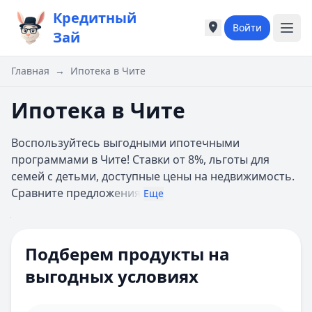
Кредитный
Войти
Города России
Города России
Зай
Популярные города
Популярные город
Москва
Москва
Главная
→
Ипотека в Чите
Санкт-Петербург
Санкт-Петербург
Екатеринбург
Екатеринбург
Ипотека в Чите
Казань
Казань
А
А
Воспользуйтесь выгодными ипотечными
Астрахань
Астрахань
программами в Чите! Ставки от 8%, льготы для
Б
Б
семей с детьми, доступные цены на недвижимость.
Барнаул
Барнаул
Сравните предлож
ения
Еще
Белгород
Белгород
Брянск
Брянск
Цель ипотеки
Все
В
В
Сумма
Подберем продукты на
Владивосток
Владивосток
Ипотечная программа
Домклик
Владимир
Владимир
выгодных условиях
Первоначальный взнос 10%
Волгоград
Волгоград
взнос
Онлайн-заявка
Воронеж
Воронеж
Многодетным семьям