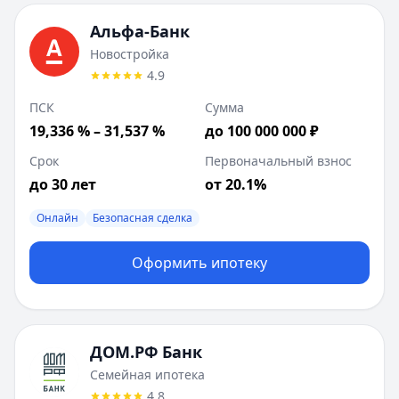
ВТБ
:
Новостройка
Сумма до:
100 000 000
₽
Альфа-Банк
Первоначальный взнос от:
20.1
%
Новостройка
Лейблы:
Онлайн, Безопасная сделка
4.9
ДОМ.РФ Банк
:
Квартира в новостройке
ПСК
Сумма
Сумма до:
50 000 000
₽
19,336 % – 31,537 %
до 100 000 000 ₽
Первоначальный взнос от:
20
%
Лейблы:
Быстрое решение
Срок
Первоначальный взнос
Дополнительные предложения (
1
):
до 30 лет
от 20.1%
Готовое жилье
: сумма до
50 000 000
₽
Совкомбанк
Онлайн
:
Покупка дома с земельным участком
Безопасная сделка
Сумма до:
10 000 000
₽
Первоначальный взнос от:
Оформить ипотеку
30
%
Лейблы:
Онлайн, Безопасная сделка
ДОМ.РФ Банк
Семейная ипотека
4.8