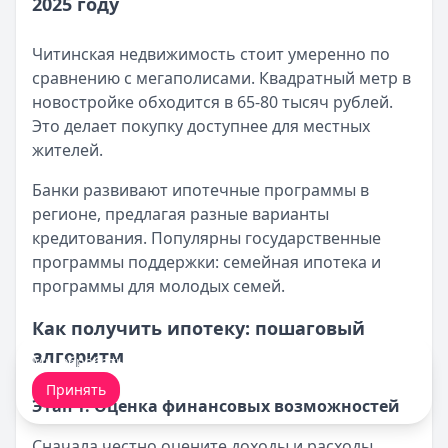
2025 году
Документы для получения ипотеки в СберБанке
Кратко:
Оформление ипотеки стало доступнее благода
Читинская недвижимость стоит умеренно по
Опубликовано:
17 ноября 2025 г.
сравнению с мегаполисами. Квадратный метр в
Категория:
Ипотека
новостройке обходится в 65-80 тысяч рублей.
Читать статью
Это делает покупку доступнее для местных
Все статьи
жителей.
Банки развивают ипотечные программы в
регионе, предлагая разные варианты
кредитования. Популярны государственные
программы поддержки: семейная ипотека и
программы для молодых семей.
Как получить ипотеку: пошаговый
алгоритм
Мы обрабатываем ваши
cookie-файлы
.
Принять
Этап 1: Оценка финансовых возможностей
Сначала честно оцените доходы и расходы.