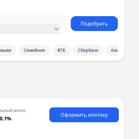
Е
Екатеринбург
И
Подобрать
Иваново
Ижевск
Иркутск
К
емьям
Семейная
ВТБ
Сбербанк
Альфа-Банк
Казань
Калининград
Кемерово
Киров
Краснодар
Красноярск
Курск
Л
льный взнос
Оформить ипотеку
Липецк
20.1%
М
Магнитогорск
Махачкала