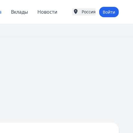
а
Вклады
Новости
Россия
Войти
Города России
Популярные города
Москва
Санкт-Петербург
Екатеринбург
Казань
А
Астрахань
Б
Барнаул
Белгород
Брянск
В
Владивосток
Владимир
Волгоград
Воронеж