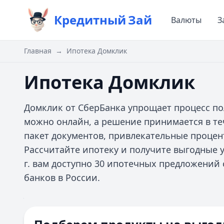
Кредитный
Зай
Валюты
З
Главная
→
Ипотека Домклик
Ипотека Домклик
Домклик от СберБанка упрощает процесс по
можно онлайн, а решение принимается в т
пакет документов, привлекательные процент
Рассчитайте ипотеку и получите выгодные у
г. вам доступно 30 ипотечных предложений с
банков в России.
Цель ипотеки
Ипотечная программа
Все
Сумма
Первоначальный взнос
Срок
Домклик