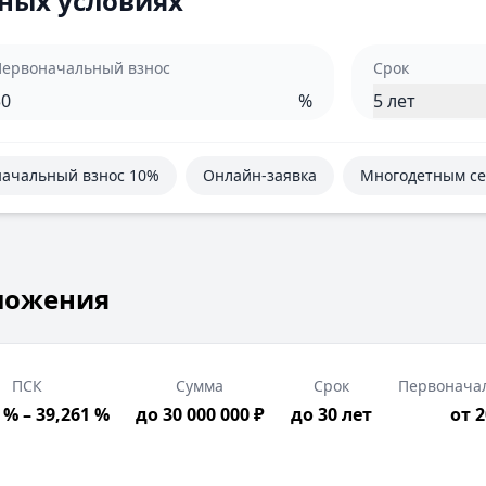
ных условиях
Первоначальный взнос
Срок
%
5 лет
ачальный взнос 10%
Онлайн-заявка
Многодетным с
ложения
ПСК
Сумма
Срок
Первонача
 % – 39,261 %
до 30 000 000 ₽
до 30 лет
от 