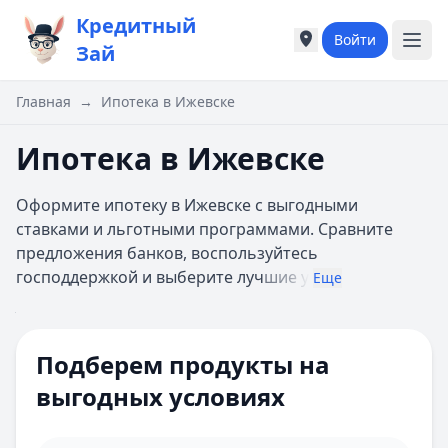
Кредитный
Войти
Города России
Города России
Зай
Популярные города
Популярные город
Москва
Москва
Главная
→
Ипотека в Ижевске
Санкт-Петербург
Санкт-Петербург
Екатеринбург
Екатеринбург
Ипотека в Ижевске
Казань
Казань
А
А
Оформите ипотеку в Ижевске с выгодными
Астрахань
Астрахань
ставками и льготными программами. Сравните
Б
Б
предложения банков, воспользуйтесь
Барнаул
Барнаул
господдержкой и выберите луч
шие у
Еще
Белгород
Белгород
Брянск
Брянск
Цель ипотеки
Все
В
В
Сумма
Подберем продукты на
Владивосток
Владивосток
Ипотечная программа
Домклик
Владимир
Владимир
выгодных условиях
Первоначальный взнос 10%
Волгоград
Волгоград
взнос
Онлайн-заявка
Воронеж
Воронеж
Многодетным семьям