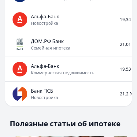
Альфа-Банк
19,34 % 
Новостройка
ДОМ.РФ Банк
21,01 % 
Семейная ипотека
Альфа-Банк
19,53 % 
Коммерческая недвижимость
Банк ПСБ
21,2 % –
Новостройка
Полезные статьи об ипотеке
Полезные статьи об ипотеке
Раздел:
Ипотека
. Всего статей:
8
.
Помощь в получении ипотеки