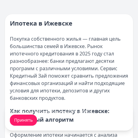
вариантов
Накопительно-ипотечная система для военнослужащ
условий к
Кратко:
Получите кредит до 100 000 рублей с 0% став
удобным о
Опубликовано:
17 ноября 2025 г.
Ипотека в Ижевске
Категория:
Ипотека
Читать статью
Покупка собственного жилья — главная цель
Программа АИЖК по ипотеке
большинства семей в Ижевске. Рынок
Кратко:
Получите ипотеку на выгодных условиях: ста
ипотечного кредитования в 2025 году стал
Опубликовано:
17 ноября 2025 г.
разнообразнее: банки предлагают десятки
Категория:
Ипотека
программ с различными условиями. Сервис
Читать статью
Кредитный Зай поможет сравнить предложения
Оформление вкладов с ежемесячной выплатой процен
финансовых организаций и найти подходящие
Кратко:
В статье рассматриваются актуальные предлож
условия для ипотеки, депозитов и других
Опубликовано:
17 ноября 2025 г.
банковских продуктов.
Категория:
Ипотека
Читать статью
Как получить ипотеку в Ижевске:
Мы обрабатываем ваши
cookie-файлы
.
Документы для получения ипотеки в СберБанке
пошаговый алгоритм
Принять
Кратко:
Оформление ипотеки стало доступнее благода
Опубликовано:
17 ноября 2025 г.
Оформление ипотеки начинается с анализа
Категория:
Ипотека