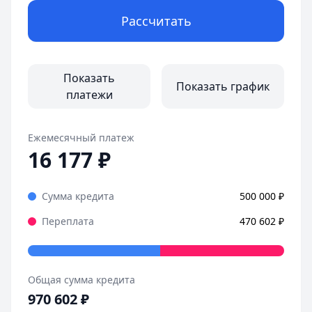
Срок:
до 30 лет
Рассчитать
Первоначальный взнос:
от 20.1%
ДОМ.РФ Банк
— Семейная ипотека
ПСК:
21,01 % – 23,35 %
Сумма:
до 12 000 000 ₽
Показать
Показать график
Срок:
до 30 лет
платежи
Первоначальный взнос:
от 20%
Ежемесячный платеж
16 177
₽
Сумма кредита
500 000
₽
Переплата
470 602
₽
Общая сумма кредита
970 602
₽