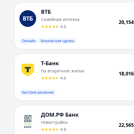
Первоначальный взнос от:
20.1
%
Лейблы:
Онлайн, Безопасная сделка
ВТБ
Совкомбанк
:
Новостройка
Семейная ипотека
20,154
Сумма до:
50 000 000
₽
4.6
Первоначальный взнос от:
20
%
Лейблы:
Быстрое решение
Онлайн
Безопасная сделка
Т-Банк
На вторичное жилье
18,016
4.6
Быстрое решение
ДОМ.РФ Банк
Новостройка
22,565
4.8