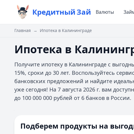
Кредитный
Зай
Валюты
Зай
Главная
→
Ипотека в Калининграде
Ипотека в Калининг
Получите ипотеку в Калининграде с выгодны
15%, сроки до 30 лет. Воспользуйтесь серв
банковских предложений и найдите идеаль
уже сегодня! На 7 августа 2026 г. вам дост
до 100 000 000 рублей от 6 банков в России.
Цель ипотеки
Ипотечная программа
Все
Сумма
Первоначальный взнос
Срок
Подберем продукты на выгод
Домклик
%
Все фильтры
Первоначальный взнос 10%