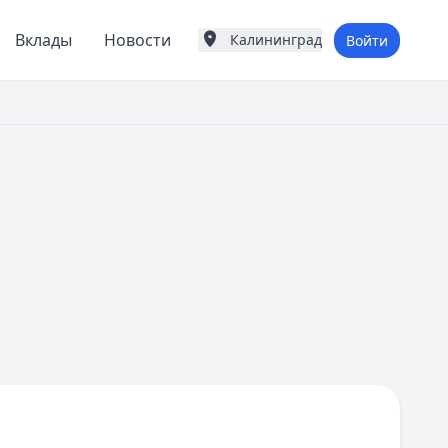
Вклады
Новости
Калининград
Войти
Города России
Популярные города
Москва
Санкт-Петербург
Екатеринбург
Казань
А
Астрахань
Б
Барнаул
Белгород
Брянск
В
Владивосток
Владимир
Волгоград
Воронеж