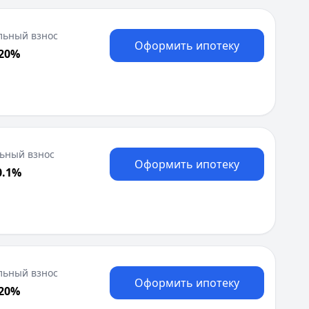
Москва
Н
льный взнос
Оформить ипотеку
Набережные Челны
 20%
Нижний Новгород
Новокузнецк
Новосибирск
О
Омск
Оренбург
ьный взнос
П
Оформить ипотеку
0.1%
Пенза
Пермь
Р
Ростов-на-Дону
Рязань
С
льный взнос
Самара
Оформить ипотеку
 20%
Санкт-Петербург