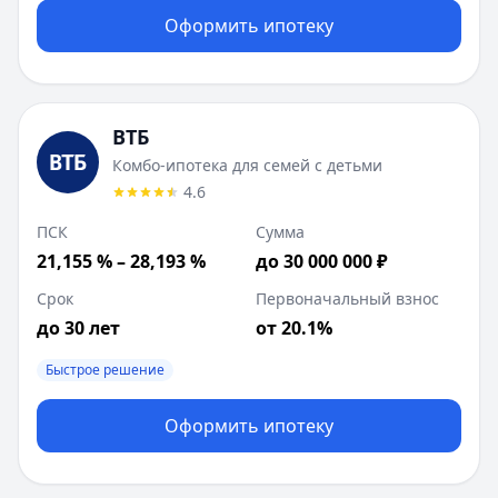
Лейблы:
Быстрое решение
Оформить ипотеку
Дополнительные предложения (
1
):
Рефинансирование семейной ипотеки
: сумма до
12 000 
Совкомбанк
:
Новостройка
Сумма до:
50 000 000
₽
ВТБ
Первоначальный взнос от:
20
%
Комбо-ипотека для семей с детьми
Лейблы:
Быстрое решение
4.6
Т-Банк
:
Рефинансирование семейной ипотеки
ПСК
Сумма
Сумма до:
12 000 000
₽
21,155 % – 28,193 %
до 30 000 000 ₽
Лейблы:
Быстрое решение
Совкомбанк
:
Коммерческая недвижимость
Срок
Первоначальный взнос
Сумма до:
50 000 000
₽
до 30 лет
от 20.1%
Первоначальный взнос от:
30
%
Лейблы:
Быстрое решение
Онлайн
Дополнительные предложения (
2
):
Рефинансирование
Оформить ипотеку
: сумма до
50 000 000
₽
Рефинансирование семейной ипотеки
: сумма до
12 000 
Т-Банк
:
На вторичное жилье