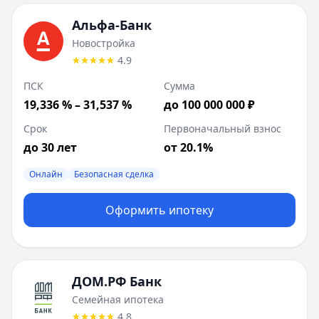
Сумма до:
50 000 000
₽
Первоначальный взнос от:
20
%
Альфа-Банк
Лейблы:
Быстрое решение
Новостройка
Дополнительные предложения (
1
):
4.9
Семейная ипотека
: сумма до
12 000 000
₽
ПСК
Сумма
ДОМ.РФ Банк
:
Квартира в новостройке
19,336 % – 31,537 %
до 100 000 000 ₽
Сумма до:
50 000 000
₽
Первоначальный взнос от:
20
%
Срок
Первоначальный взнос
Лейблы:
Быстрое решение
до 30 лет
от 20.1%
Дополнительные предложения (
1
):
Семейная ипотека (квартира)
Онлайн
Безопасная сделка
: сумма до
12 000 000
₽
ВТБ
:
Вторичное жилье
Сумма до:
100 000 000
Оформить ипотеку
₽
Первоначальный взнос от:
20.1
%
Лейблы:
Онлайн, Безопасная сделка
ДОМ.РФ Банк
Семейная ипотека
4.8