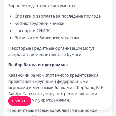
Заранее подготовьте документы:
Справки о зарплате за последние полгода
Копию трудовой книжки
Паспорт и СНИЛС
Выписки по банковским счетам
Некоторые кредитные организации могут
запросить дополнительные бумаги.
Выбор банка и программы
Казанский рынок ипотечного кредитования
представлен крупными федеральными
игроками и местными банками. Сбербанк, ВТБ,
Альфа-Банк конкурируют с региональными
Мы обрабатываем ваши
cookie-файлы
.
финансовыми учреждениями.
Принять
Процентные ставки колеблются в широком