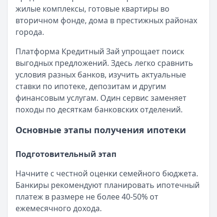
Оформление вкладов с ежемесячной выплатой процен
жилые комплексы, готовые квартиры во
Кратко:
В статье рассматриваются актуальные предлож
вторичном фонде, дома в престижных районах
Опубликовано:
17 ноября 2025 г.
города.
Категория:
Ипотека
Читать статью
Платформа Кредитный Зай упрощает поиск
Документы для получения ипотеки в СберБанке
выгодных предложений. Здесь легко сравнить
Кратко:
Оформление ипотеки стало доступнее благода
условия разных банков, изучить актуальные
Опубликовано:
17 ноября 2025 г.
ставки по ипотеке, депозитам и другим
Категория:
Ипотека
финансовым услугам. Один сервис заменяет
Читать статью
походы по десяткам банковских отделений.
Все статьи
Основные этапы получения ипотеки
Подготовительный этап
Начните с честной оценки семейного бюджета.
Банкиры рекомендуют планировать ипотечный
платеж в размере не более 40-50% от
ежемесячного дохода.