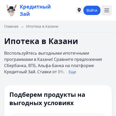
Кредитный
Войти
Города России
Города России
Зай
Популярные города
Популярные город
Москва
Москва
Главная
→
Ипотека в Казани
Санкт-Петербург
Санкт-Петербург
Екатеринбург
Екатеринбург
Ипотека в Казани
Казань
Казань
А
А
Воспользуйтесь выгодными ипотечными
Астрахань
Астрахань
программами в Казани! Сравните предложения
Б
Б
Сбербанка, ВТБ, Альфа-Банка на платформе
Барнаул
Барнаул
Кредитный Зай. Ставки от
8%, г
Еще
Белгород
Белгород
Брянск
Брянск
Цель ипотеки
Все
В
В
Сумма
Подберем продукты на
Владивосток
Владивосток
Ипотечная программа
Домклик
Владимир
Владимир
выгодных условиях
Первоначальный взнос 10%
Волгоград
Волгоград
взнос
Онлайн-заявка
Воронеж
Воронеж
Многодетным семьям