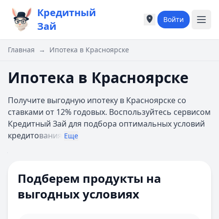
Кредитный
Войти
Города России
Города России
Зай
Популярные города
Популярные город
Москва
Москва
Главная
→
Ипотека в Красноярске
Санкт-Петербург
Санкт-Петербург
Екатеринбург
Екатеринбург
Ипотека в Красноярске
Казань
Казань
А
А
Получите выгодную ипотеку в Красноярске со
Астрахань
Астрахань
ставками от 12% годовых. Воспользуйтесь сервисом
Б
Б
Кредитный Зай для подбора оптимальных условий
Барнаул
Барнаул
кредито
вания
Еще
Белгород
Белгород
Брянск
Брянск
Цель ипотеки
Все
В
В
Сумма
Подберем продукты на
Владивосток
Владивосток
Ипотечная программа
Домклик
Владимир
Владимир
выгодных условиях
Первоначальный взнос 10%
Волгоград
Волгоград
взнос
Онлайн-заявка
Воронеж
Воронеж
Многодетным семьям