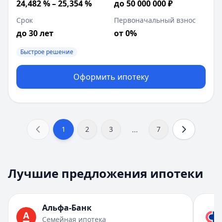
24,482 % – 25,354 %
до 50 000 000 ₽
Срок
Первоначальный взнос
до 30 лет
от 0%
Быстрое решение
Оформить ипотеку
...
1
2
3
7
Альфа-Банк
— Семейная ипотека
1
Лучшие предложения ипотеки
ПСК:
20,3 % – 39,26 %
2
Сумма:
до 30 000 000 ₽
3
Срок:
до 30 лет
4
Альфа-Банк
Первоначальный взнос:
от 20.1%
5
Семейная ипотека