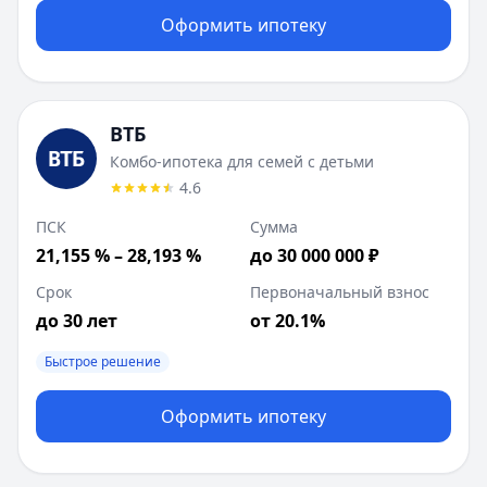
ВТБ
:
Семейная ипотека
Оформить ипотеку
Сумма до:
12 000 000
₽
Первоначальный взнос от:
30.1
%
Лейблы:
Онлайн, Безопасная сделка
Совкомбанк
:
Покупка дома с земельным участком
ВТБ
Сумма до:
10 000 000
₽
Комбо-ипотека для семей с детьми
Первоначальный взнос от:
30
%
4.6
Лейблы:
Онлайн, Безопасная сделка
ПСК
Сумма
Дополнительные предложения (
1
):
21,155 % – 28,193 %
до 30 000 000 ₽
Новостройка
: сумма до
50 000 000
₽
ВТБ
:
Новостройка
Срок
Первоначальный взнос
Сумма до:
100 000 000
₽
до 30 лет
от 20.1%
Первоначальный взнос от:
20.1
%
Лейблы:
Быстрое решение
Онлайн, Безопасная сделка
Совкомбанк
:
Коммерческая недвижимость
Сумма до:
50 000 000
Оформить ипотеку
₽
Первоначальный взнос от:
30
%
Лейблы:
Онлайн