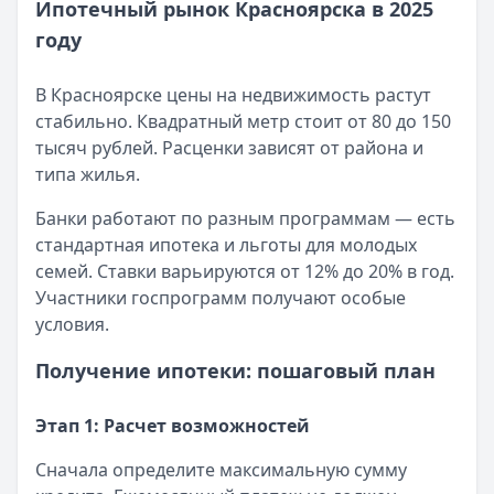
Ипотечный рынок Красноярска в 2025
Оформление вкладов с ежемесячной выплатой процен
году
Кратко:
В статье рассматриваются актуальные предлож
Опубликовано:
17 ноября 2025 г.
В Красноярске цены на недвижимость растут
Категория:
Ипотека
стабильно. Квадратный метр стоит от 80 до 150
Читать статью
тысяч рублей. Расценки зависят от района и
Документы для получения ипотеки в СберБанке
типа жилья.
Кратко:
Оформление ипотеки стало доступнее благода
Опубликовано:
17 ноября 2025 г.
Банки работают по разным программам — есть
Категория:
Ипотека
стандартная ипотека и льготы для молодых
Читать статью
семей. Ставки варьируются от 12% до 20% в год.
Все статьи
Участники госпрограмм получают особые
условия.
Получение ипотеки: пошаговый план
Этап 1: Расчет возможностей
Сначала определите максимальную сумму