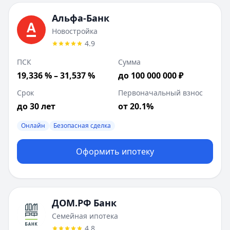
ДОМ.РФ Банк
:
Новостройка
Сумма до:
50 000 000
₽
Альфа-Банк
Первоначальный взнос от:
20
%
Новостройка
Лейблы:
Быстрое решение
4.9
Дополнительные предложения (
1
):
ПСК
Сумма
Квартира в новостройке
: сумма до
50 000 000
₽
19,336 % – 31,537 %
до 100 000 000 ₽
Т-Банк
:
Семейная ипотека
Сумма до:
12 000 000
₽
Срок
Первоначальный взнос
Первоначальный взнос от:
20
%
до 30 лет
от 20.1%
Лейблы:
Быстрое решение
Дополнительные предложения (
Онлайн
Безопасная сделка
1
):
Рефинансирование семейной ипотеки
: сумма до
12 000 
Совкомбанк
:
Рефинансирование
Оформить ипотеку
Сумма до:
50 000 000
₽
Лейблы:
Быстрое решение
ДОМ.РФ Банк
Семейная ипотека
4.8