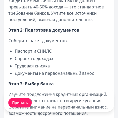
кредита. Ежемесячный платеж не должен
превышать 40-50% дохода — это стандартное
требование банков. Учтите все источники
поступлений, включая дополнительные.
Этап 2: Подготовка документов
Соберите пакет документов:
Паспорт и СНИЛС
Справка о доходах
Трудовая книжка
Документы на первоначальный взнос
Этап 3: Выбор банка
Изучите предложения кредитных организаций.
Мы обрабатываем ваши
cookie-файлы
.
Важна не только ставка, но и другие условия.
Принять
Обратите внимание на первоначальный взнос,
возможность досрочного погашения,