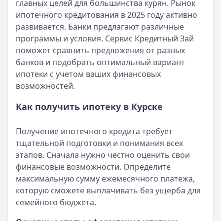
главных целей для большинства курян. Рынок
Кратко:
Получите ипотеку на выгодных условиях: ста
ипотечного кредитования в 2025 году активно
Опубликовано:
17 ноября 2025 г.
развивается. Банки предлагают различные
Категория:
Ипотека
программы и условия. Сервис Кредитный Зай
Читать статью
поможет сравнить предложения от разных
Оформление вкладов с ежемесячной выплатой процен
банков и подобрать оптимальный вариант
Кратко:
В статье рассматриваются актуальные предлож
ипотеки с учетом ваших финансовых
Опубликовано:
17 ноября 2025 г.
возможностей.
Категория:
Ипотека
Читать статью
Как получить ипотеку в Курске
Документы для получения ипотеки в СберБанке
Кратко:
Оформление ипотеки стало доступнее благода
Получение ипотечного кредита требует
Опубликовано:
17 ноября 2025 г.
тщательной подготовки и понимания всех
Категория:
Ипотека
этапов. Сначала нужно честно оценить свои
Читать статью
финансовые возможности. Определите
Все статьи
максимальную сумму ежемесячного платежа,
которую сможете выплачивать без ущерба для
семейного бюджета.