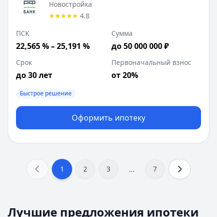
Новостройка
4.8
ПСК
Сумма
22,565 % – 25,191 %
до 50 000 000 ₽
Срок
Первоначальный взнос
до 30 лет
от 20%
Быстрое решение
Оформить ипотеку
...
1
2
3
7
Альфа-Банк
— Семейная ипотека
1
Лучшие предложения ипотеки
ПСК:
20,3 % – 39,26 %
2