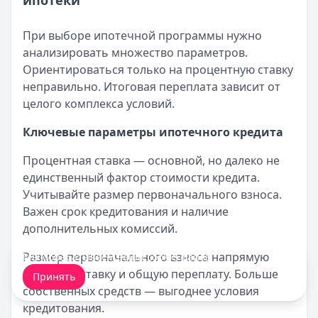
ипотеки
При выборе ипотечной программы нужно
анализировать множество параметров.
Ориентироваться только на процентную ставку
неправильно. Итоговая переплата зависит от
целого комплекса условий.
Ключевые параметры ипотечного кредита
Процентная ставка — основной, но далеко не
единственный фактор стоимости кредита.
Учитывайте размер первоначального взноса.
Важен срок кредитования и наличие
дополнительных комиссий.
Размер первоначального взноса напрямую
Мы обрабатываем ваши
cookie-файлы
.
влияет на ставку и общую переплату. Больше
Принять
собственных средств — выгоднее условия
кредитования.