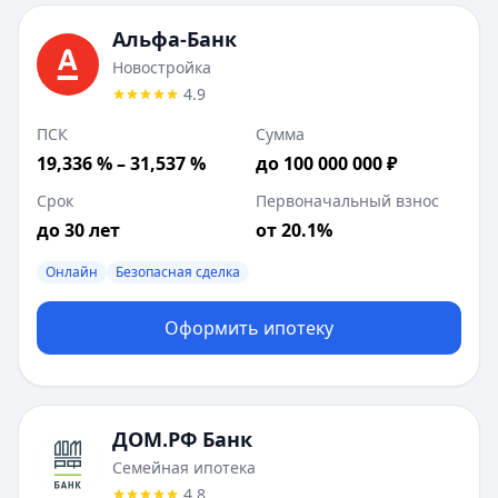
Лейблы:
Быстрое решение
Дополнительные предложения (
1
):
Альфа-Банк
Семейная ипотека (квартира)
: сумма до
12 000 000
₽
Новостройка
Совкомбанк
:
Рефинансирование семейной ипотеки
4.9
Сумма до:
12 000 000
₽
ПСК
Сумма
Лейблы:
Быстрое решение
19,336 % – 31,537 %
до 100 000 000 ₽
ДОМ.РФ Банк
:
Новостройка
Сумма до:
50 000 000
₽
Срок
Первоначальный взнос
Первоначальный взнос от:
20
%
до 30 лет
от 20.1%
Лейблы:
Быстрое решение
Онлайн
Безопасная сделка
Оформить ипотеку
ДОМ.РФ Банк
Семейная ипотека
4.8