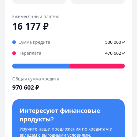
Первоначальный взнос:
от 20%
Ежемесячный платеж
16 177
₽
Сумма кредита
500 000
₽
Переплата
470 602
₽
Общая сумма кредита
970 602
₽
Интересуют финансовые
продукты?
Изучите наши предложения по кредитам и
вкладам с выгодными условиями.