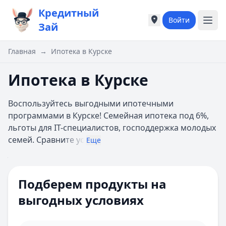
Кредитный
Войти
Города России
Города России
Зай
Популярные города
Популярные город
Москва
Москва
Главная
→
Ипотека в Курске
Санкт-Петербург
Санкт-Петербург
Екатеринбург
Екатеринбург
Ипотека в Курске
Казань
Казань
А
А
Воспользуйтесь выгодными ипотечными
Астрахань
Астрахань
программами в Курске! Семейная ипотека под 6%,
Б
Б
льготы для IT-специалистов, господдержка молодых
Барнаул
Барнаул
семей. Сравни
те ус
Еще
Белгород
Белгород
Брянск
Брянск
Цель ипотеки
Все
В
В
Сумма
Подберем продукты на
Владивосток
Владивосток
Ипотечная программа
Домклик
Владимир
Владимир
выгодных условиях
Первоначальный взнос 10%
Волгоград
Волгоград
взнос
Онлайн-заявка
Воронеж
Воронеж
Многодетным семьям