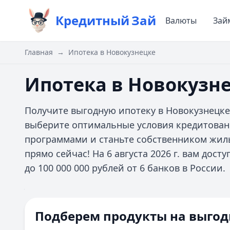
Кредитный
Зай
Валюты
Зай
Главная
→
Ипотека в Новокузнецке
Ипотека в Новокузн
Получите выгодную ипотеку в Новокузнецке
выберите оптимальные условия кредитован
программами и станьте собственником жил
прямо сейчас! На 6 августа 2026 г. вам дос
до 100 000 000 рублей от 6 банков в России.
Цель ипотеки
Ипотечная программа
Все
Сумма
Первоначальный взнос
Срок
Подберем продукты на выгод
Домклик
%
Все фильтры
Первоначальный взнос 10%