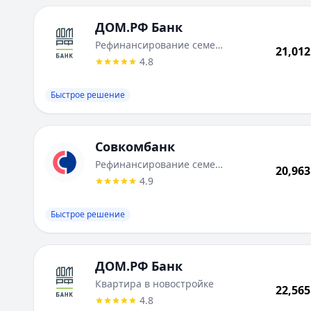
Лейблы:
Онлайн, Безопасная сделка
ДОМ.РФ Банк
:
Новый жилой дом
ДОМ.РФ Банк
Сумма до:
50 000 000
₽
Рефинансирование семейной ипотеки
21,012
Первоначальный взнос от:
20
%
4.8
Лейблы:
Быстрое решение
Быстрое решение
Совкомбанк
Рефинансирование семейной ипотеки
20,963
4.9
Быстрое решение
ДОМ.РФ Банк
Квартира в новостройке
22,565
4.8