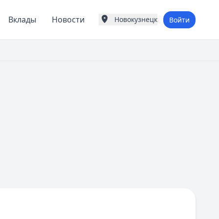
Вклады
Новости
Новокузнецк
Войти
Города России
Популярные города
Москва
Санкт-Петербург
Екатеринбург
Казань
А
Астрахань
Б
Барнаул
Белгород
Брянск
В
Владивосток
Владимир
Волгоград
Воронеж