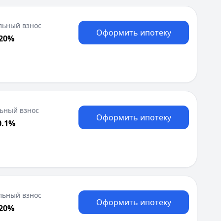
Москва
Н
льный взнос
Оформить ипотеку
Набережные Челны
 20%
Нижний Новгород
Новокузнецк
Новосибирск
О
Омск
Оренбург
ьный взнос
П
Оформить ипотеку
0.1%
Пенза
Пермь
Р
Ростов-на-Дону
Рязань
С
льный взнос
Самара
Оформить ипотеку
 20%
Санкт-Петербург