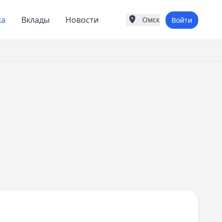
ка
Вклады
Новости
Омск
Войти
Города России
Популярные города
Москва
Санкт-Петербург
Екатеринбург
Казань
А
Астрахань
Б
Барнаул
Белгород
Брянск
В
Владивосток
Владимир
Волгоград
Воронеж