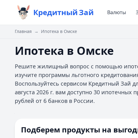
Кредитный
Зай
Валюты
Главная
→
Ипотека в Омске
Ипотека в Омске
Решите жилищный вопрос с помощью ипотек
изучите программы льготного кредитовани
Воспользуйтесь сервисом Кредитный Зай дл
августа 2026 г. вам доступно 30 ипотечных 
рублей от 6 банков в России.
Цель ипотеки
Ипотечная программа
Все
Сумма
Первоначальный взнос
Срок
Подберем продукты на выгод
Домклик
%
Все фильтры
Первоначальный взнос 10%