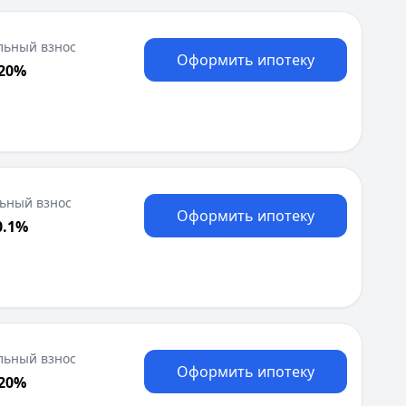
Москва
Н
льный взнос
Оформить ипотеку
Набережные Челны
 20%
Нижний Новгород
Новокузнецк
Новосибирск
О
Омск
Оренбург
ьный взнос
П
Оформить ипотеку
0.1%
Пенза
Пермь
Р
Ростов-на-Дону
Рязань
С
льный взнос
Самара
Оформить ипотеку
 20%
Санкт-Петербург