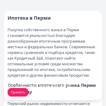
вариантов
Накопительно-ипотечная система для военнослужащ
условий к
Кратко:
Получите кредит до 100 000 рублей с 0% став
удобным о
Опубликовано:
17 ноября 2025 г.
Ипотека в Перми
Категория:
Ипотека
Читать статью
Покупка собственного жилья в Перми
Программа АИЖК по ипотеке
становится реальностью благодаря
Кратко:
Получите ипотеку на выгодных условиях: ста
разнообразным ипотечным программам
Опубликовано:
17 ноября 2025 г.
местных и федеральных банков. Современные
Категория:
Ипотека
сервисы сравнения и подбора кредитов, такие
Читать статью
как Кредитный Зай, помогают найти
Оформление вкладов с ежемесячной выплатой процен
оптимальные условия среди множества
Кратко:
В статье рассматриваются актуальные предлож
предложений по ипотеке, потребительским
Опубликовано:
17 ноября 2025 г.
кредитам и другим финансовым продуктам.
Категория:
Ипотека
Читать статью
Особенности ипотечного рынка Перми
Мы обрабатываем ваши
cookie-файлы
.
Документы для получения ипотеки в СберБанке
в 2025 году
Принять
Кратко:
Оформление ипотеки стало доступнее благода
Опубликовано:
17 ноября 2025 г.
Пермский рынок недвижимости отличается
Категория:
Ипотека