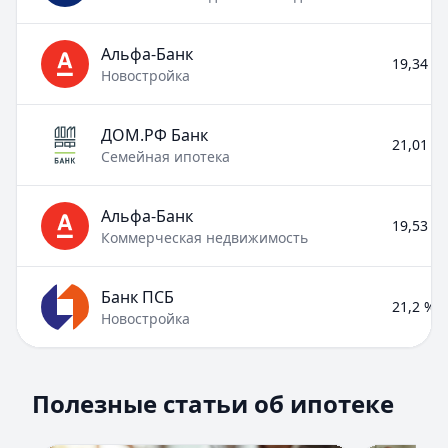
Альфа-Банк
19,34 % 
Новостройка
ДОМ.РФ Банк
21,01 % 
Семейная ипотека
Альфа-Банк
19,53 % 
Коммерческая недвижимость
Банк ПСБ
21,2 % –
Новостройка
Полезные статьи об ипотеке
Полезные статьи об ипотеке
Раздел:
Ипотека
. Всего статей:
8
.
Помощь в получении ипотеки