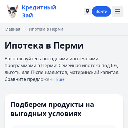
Кредитный
Войти
Города России
Города России
Зай
Популярные города
Популярные город
Москва
Москва
Главная
→
Ипотека в Перми
Санкт-Петербург
Санкт-Петербург
Екатеринбург
Екатеринбург
Ипотека в Перми
Казань
Казань
А
А
Воспользуйтесь выгодными ипотечными
Астрахань
Астрахань
программами в Перми! Семейная ипотека под 6%,
Б
Б
льготы для IT-специалистов, материнский капитал.
Барнаул
Барнаул
Сравните предл
ожени
Еще
Белгород
Белгород
Брянск
Брянск
Цель ипотеки
Все
В
В
Сумма
Подберем продукты на
Владивосток
Владивосток
Ипотечная программа
Домклик
Владимир
Владимир
выгодных условиях
Первоначальный взнос 10%
Волгоград
Волгоград
взнос
Онлайн-заявка
Воронеж
Воронеж
Многодетным семьям