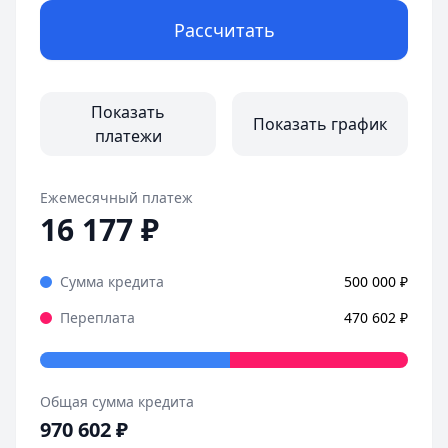
Срок:
до 30 лет
Рассчитать
Первоначальный взнос:
от 20.1%
ДОМ.РФ Банк
— Семейная ипотека
ПСК:
21,01 % – 23,35 %
Сумма:
до 12 000 000 ₽
Показать
Показать график
Срок:
до 30 лет
платежи
Первоначальный взнос:
от 20%
Ежемесячный платеж
16 177
₽
Сумма кредита
500 000
₽
Переплата
470 602
₽
Общая сумма кредита
970 602
₽