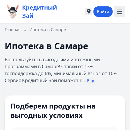
Кредитный
Войти
Города России
Города России
Зай
Популярные города
Популярные город
Москва
Москва
Главная
→
Ипотека в Самаре
Санкт-Петербург
Санкт-Петербург
Екатеринбург
Екатеринбург
Ипотека в Самаре
Казань
Казань
А
А
Воспользуйтесь выгодными ипотечными
Астрахань
Астрахань
программами в Самаре! Ставки от 13%,
Б
Б
господдержка до 6%, минимальный взнос от 10%.
Барнаул
Барнаул
Сервис Кредитный Зай помож
ет вы
Еще
Белгород
Белгород
Брянск
Брянск
Цель ипотеки
Все
В
В
Сумма
Подберем продукты на
Владивосток
Владивосток
Ипотечная программа
Домклик
Владимир
Владимир
выгодных условиях
Первоначальный взнос 10%
Волгоград
Волгоград
взнос
Онлайн-заявка
Воронеж
Воронеж
Многодетным семьям