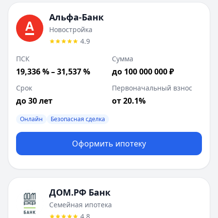
Дополнительные предложения (
1
):
Рефинансирование семейной ипотеки
: сумма до
12 000 
Альфа-Банк
ДОМ.РФ Банк
:
Семейная ипотека (квартира)
Новостройка
Сумма до:
12 000 000
₽
4.9
Первоначальный взнос от:
20
%
ПСК
Сумма
Лейблы:
Быстрое решение
19,336 % – 31,537 %
до 100 000 000 ₽
ВТБ
:
Вторичное жилье
Сумма до:
100 000 000
₽
Срок
Первоначальный взнос
Первоначальный взнос от:
20.1
%
до 30 лет
от 20.1%
Лейблы:
Онлайн, Безопасная сделка
Совкомбанк
Онлайн
:
Вторичное жилье
Безопасная сделка
Сумма до:
50 000 000
₽
Первоначальный взнос от:
Оформить ипотеку
15
%
Лейблы:
Онлайн, Безопасная сделка
ДОМ.РФ Банк
Семейная ипотека
4.8