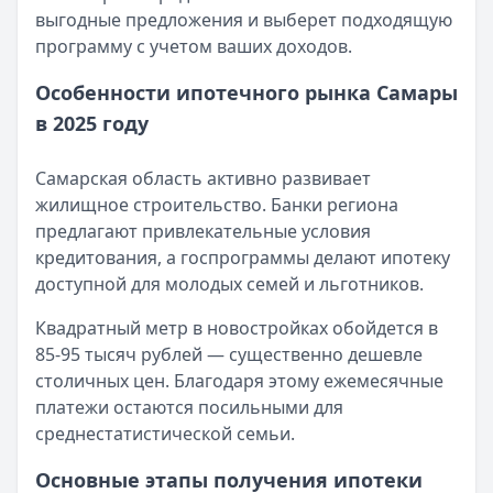
Оформление вкладов с ежемесячной выплатой процен
выгодные предложения и выберет подходящую
Кратко:
В статье рассматриваются актуальные предлож
программу с учетом ваших доходов.
Опубликовано:
17 ноября 2025 г.
Категория:
Ипотека
Особенности ипотечного рынка Самары
Читать статью
в 2025 году
Документы для получения ипотеки в СберБанке
Кратко:
Оформление ипотеки стало доступнее благода
Самарская область активно развивает
Опубликовано:
17 ноября 2025 г.
жилищное строительство. Банки региона
Категория:
Ипотека
предлагают привлекательные условия
Читать статью
кредитования, а госпрограммы делают ипотеку
Все статьи
доступной для молодых семей и льготников.
Квадратный метр в новостройках обойдется в
85-95 тысяч рублей — существенно дешевле
столичных цен. Благодаря этому ежемесячные
платежи остаются посильными для
среднестатистической семьи.
Основные этапы получения ипотеки