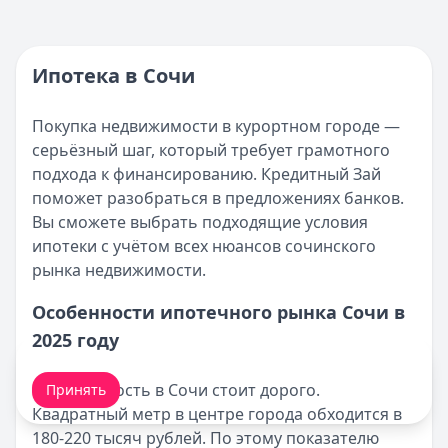
вариантов
Накопительно-ипотечная система для военнослужащ
условий к
Кратко:
Получите кредит до 100 000 рублей с 0% став
удобным о
Опубликовано:
17 ноября 2025 г.
Ипотека в Сочи
Категория:
Ипотека
Читать статью
Покупка недвижимости в курортном городе —
Программа АИЖК по ипотеке
серьёзный шаг, который требует грамотного
Кратко:
Получите ипотеку на выгодных условиях: ста
подхода к финансированию. Кредитный Зай
Опубликовано:
17 ноября 2025 г.
поможет разобраться в предложениях банков.
Категория:
Ипотека
Вы сможете выбрать подходящие условия
Читать статью
ипотеки с учётом всех нюансов сочинского
Оформление вкладов с ежемесячной выплатой процен
рынка недвижимости.
Кратко:
В статье рассматриваются актуальные предлож
Опубликовано:
17 ноября 2025 г.
Особенности ипотечного рынка Сочи в
Категория:
Ипотека
2025 году
Читать статью
Мы обрабатываем ваши
cookie-файлы
.
Документы для получения ипотеки в СберБанке
Недвижимость в Сочи стоит дорого.
Принять
Кратко:
Оформление ипотеки стало доступнее благода
Квадратный метр в центре города обходится в
Опубликовано:
17 ноября 2025 г.
180-220 тысяч рублей. По этому показателю
Категория:
Ипотека