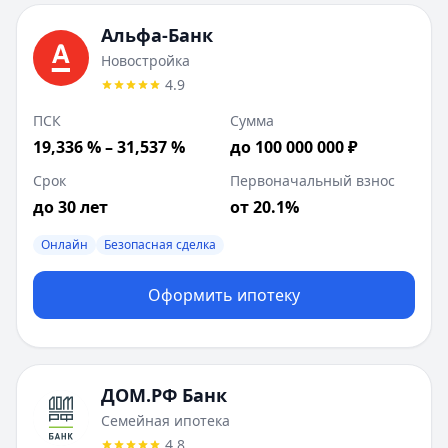
Совкомбанк
:
Новостройка
Сумма до:
50 000 000
₽
Альфа-Банк
Первоначальный взнос от:
20
%
Новостройка
Лейблы:
Быстрое решение
4.9
ВТБ
:
Семейная ипотека
ПСК
Сумма
Сумма до:
12 000 000
₽
19,336 % – 31,537 %
до 100 000 000 ₽
Первоначальный взнос от:
30.1
%
Лейблы:
Онлайн, Безопасная сделка
Срок
Первоначальный взнос
ДОМ.РФ Банк
:
Рефинансирование семейной ипотеки
до 30 лет
от 20.1%
Сумма до:
12 000 000
₽
Лейблы:
Онлайн
Быстрое решение
Безопасная сделка
Дополнительные предложения (
1
):
Квартира в новостройке
Оформить ипотеку
: сумма до
50 000 000
₽
Совкомбанк
:
Коммерческая недвижимость
Сумма до:
50 000 000
₽
Первоначальный взнос от:
30
%
Лейблы:
Онлайн
ДОМ.РФ Банк
Семейная ипотека
4.8