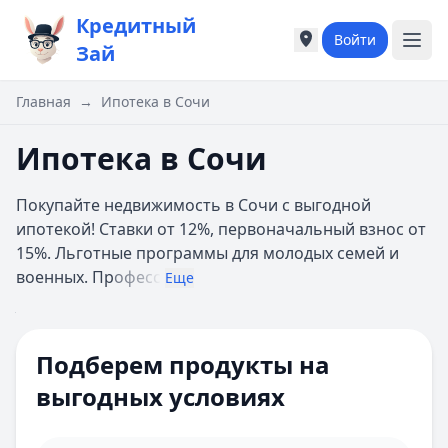
Кредитный
Войти
Города России
Города России
Зай
Популярные города
Популярные город
Москва
Москва
Главная
→
Ипотека в Сочи
Санкт-Петербург
Санкт-Петербург
Екатеринбург
Екатеринбург
Ипотека в Сочи
Казань
Казань
А
А
Покупайте недвижимость в Сочи с выгодной
Астрахань
Астрахань
ипотекой! Ставки от 12%, первоначальный взнос от
Б
Б
15%. Льготные программы для молодых семей и
Барнаул
Барнаул
военных. Пр
офесс
Еще
Белгород
Белгород
Брянск
Брянск
Цель ипотеки
Все
В
В
Сумма
Подберем продукты на
Владивосток
Владивосток
Ипотечная программа
Домклик
Владимир
Владимир
выгодных условиях
Первоначальный взнос 10%
Волгоград
Волгоград
взнос
Онлайн-заявка
Воронеж
Воронеж
Многодетным семьям