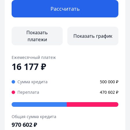
Срок:
до 30 лет
Рассчитать
Первоначальный взнос:
от 20.1%
ДОМ.РФ Банк
— Семейная ипотека
ПСК:
21,01 % – 23,35 %
Сумма:
до 12 000 000 ₽
Показать
Показать график
Срок:
до 30 лет
платежи
Первоначальный взнос:
от 20%
Ежемесячный платеж
16 177
₽
Сумма кредита
500 000
₽
Переплата
470 602
₽
Общая сумма кредита
970 602
₽