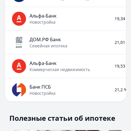
Альфа-Банк
19,34 % 
Новостройка
ДОМ.РФ Банк
21,01 % 
Семейная ипотека
Альфа-Банк
19,53 % 
Коммерческая недвижимость
Банк ПСБ
21,2 % –
Новостройка
Полезные статьи об ипотеке
Полезные статьи об ипотеке
Раздел:
Ипотека
. Всего статей:
8
.
Помощь в получении ипотеки