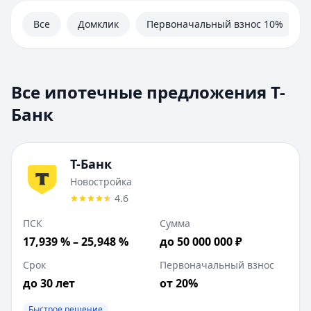
Автокредиты
Ипотека
Все
Домклик
Первоначальный взнос 10%
Вклады
Валюты
Калькуляторы
Отзывы
Все ипотечные предложения Т-
Контакты
Банк
Личный кабинет
Полезная информация
Т-Банк
Новостройка
4.6
ПСК
Сумма
17,939 % – 25,948 %
до 50 000 000 ₽
Срок
Первоначальный взнос
до 30 лет
от 20%
Быстрое решение