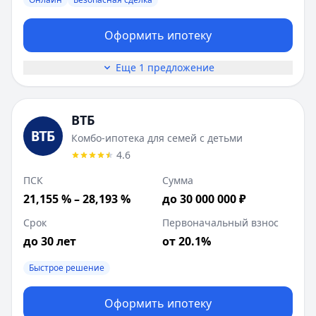
Лейблы:
Онлайн, Безопасная сделка
Дополнительные предложения (
5
):
Оформить ипотеку
Покупка дома с земельным участком
: сумма до
10 000 00
Коммерческая недвижимость
: сумма до
50 000 000
₽
Еще 1 предложение
Новостройка
: сумма до
50 000 000
₽
Рефинансирование семейной ипотеки
: сумма до
12 000 
Рефинансирование
: сумма до
50 000 000
₽
ВТБ
Комбо-ипотека для семей с детьми
4.6
ПСК
Сумма
21,155 % – 28,193 %
до 30 000 000 ₽
Срок
Первоначальный взнос
до 30 лет
от 20.1%
Быстрое решение
Оформить ипотеку