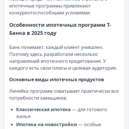
ипотечные программы привлекают
Рейтинг:
Сумма:
100 000 ₽ – 5 000 000 ₽
4.7
конкурентоспособными условиями.
Банк ЗЕНИТ
Срок:
до 5 лет
— Наличными
Сумма:
ПСК:
24,2 – 42,2 %
100 000
–
5 000 000
₽
Особенности ипотечных программ Т-
Срок: до
Рейтинг:
60
4.6
мес.
Банка в 2025 году
ПСК:
Т-Банк
42.2
— Под залог недвижимости
%
Рейтинг:
Сумма:
200 000 ₽ – 30 000 000 ₽
4.6
Банк понимает: каждый клиент уникален.
Т-Банк
Срок:
до 15 лет
— Под залог недвижимости
Поэтому здесь разработали несколько
Сумма:
ПСК:
21,9 – 34,9 %
200 000
–
30 000 000
₽
направлений ипотечного кредитования. У
Срок: до
Рейтинг:
180
4.5
(13 отзывов)
мес.
каждого есть свои плюсы и целевая аудитория.
ПСК:
34.9
%
Рейтинг:
4.5
(13 отзывов)
Основные виды ипотечных продуктов
Все кредиты
Кредитные карты — лучшие предложения
Линейка программ охватывает практически все
Банк ПСБ
— Кредитная карта 180 дней без %
потребности заемщиков:
Лимит: до
1 000 000 ₽
Классическая ипотека
— для готового
Льготный период:
180 дней
жилья
Обслуживание:
Бесплатно
Рейтинг:
4.7
Ипотека на новостройки
— особые