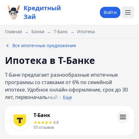
Кредитный
Войти
Зай
Главная
→
Банки
→
Т-Банк
→
Ипотека
Все ипотечные предложения
Ипотека в Т-Банке
Т-Банк предлагает разнообразные ипотечные
программы со ставками от 6% по семейной
ипотеке. Удобное онлайн-оформление, срок до 30
лет, первоначаль
ный в
Еще
Т-Банк
Т-Банк
Кредиты
4.8
Кредитные карты
55
отзывов
Дебетовые карты