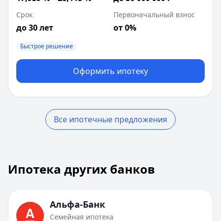
Срок
Первоначальный взнос
до 30 лет
от 0%
Быстрое решение
Оформить ипотеку
Все ипотечные предложения
Ипотека других банков
Ипотека других банков
Всего предложений:
10
. Текущая страница:
1
из
1
.
Альфа-Банк
:
Семейная ипотека
Сумма до:
30 000 000
₽
Альфа-Банк
Первоначальный взнос от:
20.1
%
Семейная ипотека
Лейблы:
Быстрое решение