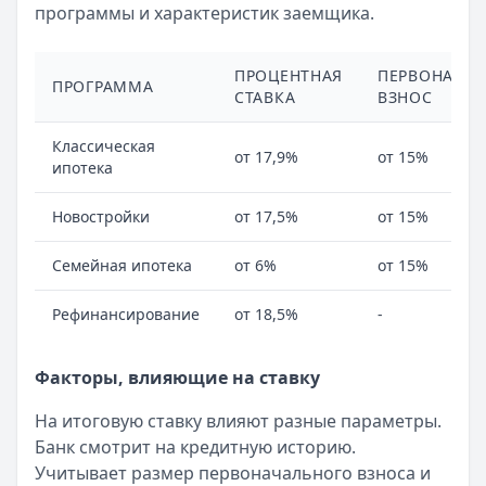
программы и характеристик заемщика.
Рейтинг:
4.8
(12 отзывов)
Азиатско-Тихоокеанский Банк
— Универсальная
Лимит: до
500 000 ₽
ПРОЦЕНТНАЯ
ПЕРВОНАЧА
ПРОГРАММА
Льготный период:
212 дней
СТАВКА
ВЗНОС
Обслуживание:
Бесплатно
Рейтинг:
4.7
Классическая
от 17,9%
от 15%
ипотека
Газпромбанк
— Простая кредитная карта
Лимит: до
1 000 000 ₽
Новостройки
от 17,5%
от 15%
Льготный период:
—
Обслуживание:
Бесплатно
Семейная ипотека
от 6%
от 15%
Рейтинг:
4.6
(10 отзывов)
МТС Банк
— Premium
Рефинансирование
от 18,5%
-
Лимит: до
2 000 000 ₽
Льготный период:
111 дней
Факторы, влияющие на ставку
Обслуживание:
Бесплатно
Рейтинг:
4.6
(15 отзывов)
На итоговую ставку влияют разные параметры.
Все кредитные карты
Банк смотрит на кредитную историю.
Учитывает размер первоначального взноса и