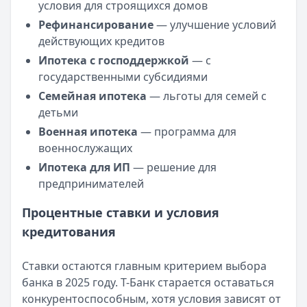
Банк ЗЕНИТ
— Карта привилегий
условия для строящихся домов
Лимит: до
2 000 000 ₽
Рефинансирование
— улучшение условий
Льготный период:
120 дней
действующих кредитов
Обслуживание:
Бесплатно
Ипотека с господдержкой
— с
Рейтинг:
4.6
государственными субсидиями
Альфа-Банк
— Кредитная карта Альфа-Банка
Семейная ипотека
— льготы для семей с
Лимит: до
1 000 000 ₽
детьми
Льготный период:
60 дней
Военная ипотека
— программа для
Обслуживание:
Бесплатно
военнослужащих
Рейтинг:
4.8
(11 отзывов)
Ипотека для ИП
— решение для
Сбербанк
— СберКарта
предпринимателей
Лимит: до
1 000 000 ₽
Льготный период:
120 дней
Процентные ставки и условия
Обслуживание:
Бесплатно
кредитования
Рейтинг:
4.9
(10 отзывов)
Т-Банк
— Платинум
Ставки остаются главным критерием выбора
Лимит: до
1 000 000 ₽
банка в 2025 году. Т-Банк старается оставаться
Льготный период:
55 дней
конкурентоспособным, хотя условия зависят от
Обслуживание:
590 ₽ в год