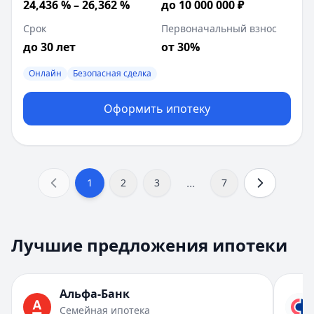
24,436 % – 26,362 %
до 10 000 000 ₽
Срок
Первоначальный взнос
до 30 лет
от 30%
Онлайн
Безопасная сделка
Оформить ипотеку
...
1
2
3
7
Альфа-Банк
— Семейная ипотека
1
Лучшие предложения ипотеки
ПСК:
20,3 % – 39,26 %
2
Сумма:
до 30 000 000 ₽
3
Срок:
до 30 лет
4
Альфа-Банк
Первоначальный взнос:
от 20.1%
5
Семейная ипотека