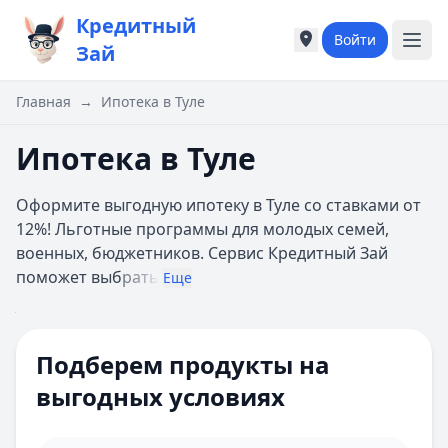
Кредитный
Войти
Города России
Города России
Зай
Популярные города
Популярные город
Москва
Москва
Главная
→
Ипотека в Туле
Санкт-Петербург
Санкт-Петербург
Екатеринбург
Екатеринбург
Ипотека в Туле
Казань
Казань
А
А
Оформите выгодную ипотеку в Туле со ставками от
Астрахань
Астрахань
12%! Льготные программы для молодых семей,
Б
Б
военных, бюджетников. Сервис Кредитный Зай
Барнаул
Барнаул
поможет выб
рать
Еще
Белгород
Белгород
Брянск
Брянск
Цель ипотеки
Все
В
В
Сумма
Подберем продукты на
Владивосток
Владивосток
Ипотечная программа
Домклик
Владимир
Владимир
выгодных условиях
Первоначальный взнос 10%
Волгоград
Волгоград
взнос
Онлайн-заявка
Воронеж
Воронеж
Многодетным семьям