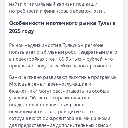
найти оптимальный вариант под ваши
Оформление вкладов с ежемесячной выплатой процен
потребности и финансовые возможности.
Кратко:
В статье рассматриваются актуальные предлож
Опубликовано:
17 ноября 2025 г.
Особенности ипотечного рынка Тулы в
Категория:
Ипотека
2025 году
Читать статью
Документы для получения ипотеки в СберБанке
Рынок недвижимости в Тульском регионе
Кратко:
Оформление ипотеки стало доступнее благода
показывает стабильный рост. Квадратный метр
Опубликовано:
17 ноября 2025 г.
в новостройках стоит 85-95 тысяч рублей, что
Категория:
Ипотека
привлекает покупателей из разных регионов.
Читать статью
Все статьи
Банки активно развивают льготные программы.
Молодые семьи, военнослужащие и
бюджетники могут рассчитывать на особые
условия. Областное правительство
поддерживает первичный рынок
недвижимости, а застройщики часто
сотрудничают с аккредитованными банками
для предоставления дополнительных скидок