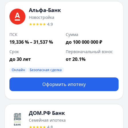
Лейблы:
Быстрое решение
Совкомбанк
:
Коммерческая недвижимость
Альфа-Банк
Сумма до:
50 000 000
₽
Новостройка
Первоначальный взнос от:
30
%
4.9
Лейблы:
Онлайн
ПСК
Сумма
Дополнительные предложения (
1
):
19,336 % – 31,537 %
до 100 000 000 ₽
Рефинансирование
: сумма до
50 000 000
₽
Т-Банк
:
Рефинансирование ипотеки на вторичное жилье
Срок
Первоначальный взнос
Сумма до:
30 000 000
₽
до 30 лет
от 20.1%
Лейблы:
Быстрое решение
Совкомбанк
Онлайн
:
Покупка дома с земельным участком
Безопасная сделка
Сумма до:
10 000 000
₽
Первоначальный взнос от:
Оформить ипотеку
30
%
Лейблы:
Онлайн, Безопасная сделка
ДОМ.РФ Банк
Семейная ипотека
4.8