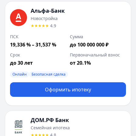
Лейблы:
Быстрое решение
ДОМ.РФ Банк
:
Готовое жилье
Альфа-Банк
Сумма до:
50 000 000
₽
Новостройка
Первоначальный взнос от:
20
%
4.9
Лейблы:
Быстрое решение
ПСК
Сумма
Т-Банк
:
Рефинансирование семейной ипотеки
19,336 % – 31,537 %
до 100 000 000 ₽
Сумма до:
12 000 000
₽
Лейблы:
Быстрое решение
Срок
Первоначальный взнос
Совкомбанк
:
Вторичное жилье
до 30 лет
от 20.1%
Сумма до:
50 000 000
₽
Первоначальный взнос от:
Онлайн
Безопасная сделка
15
%
Лейблы:
Онлайн, Безопасная сделка
Оформить ипотеку
ДОМ.РФ Банк
Семейная ипотека
4.8