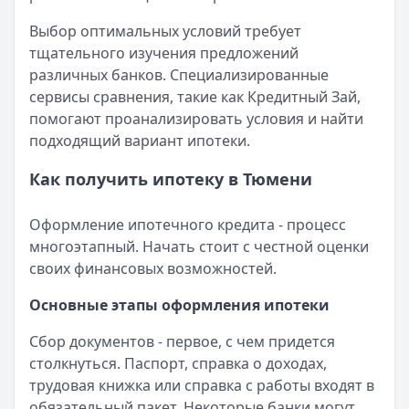
Оформление вкладов с ежемесячной выплатой процен
Кратко:
В статье рассматриваются актуальные предлож
Выбор оптимальных условий требует
Опубликовано:
17 ноября 2025 г.
тщательного изучения предложений
Категория:
Ипотека
различных банков. Специализированные
Читать статью
сервисы сравнения, такие как Кредитный Зай,
Документы для получения ипотеки в СберБанке
помогают проанализировать условия и найти
Кратко:
Оформление ипотеки стало доступнее благода
подходящий вариант ипотеки.
Опубликовано:
17 ноября 2025 г.
Категория:
Как получить ипотеку в Тюмени
Ипотека
Читать статью
Все статьи
Оформление ипотечного кредита - процесс
многоэтапный. Начать стоит с честной оценки
своих финансовых возможностей.
Основные этапы оформления ипотеки
Сбор документов - первое, с чем придется
столкнуться. Паспорт, справка о доходах,
трудовая книжка или справка с работы входят в
обязательный пакет. Некоторые банки могут