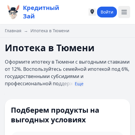
Кредитный
Войти
Города России
Города России
Зай
Популярные города
Популярные город
Москва
Москва
Главная
→
Ипотека в Тюмени
Санкт-Петербург
Санкт-Петербург
Екатеринбург
Екатеринбург
Ипотека в Тюмени
Казань
Казань
А
А
Оформите ипотеку в Тюмени с выгодными ставками
Астрахань
Астрахань
от 12%. Воспользуйтесь семейной ипотекой под 6%,
Б
Б
государственными субсидиями и
Барнаул
Барнаул
профессиональной по
ддерж
Еще
Белгород
Белгород
Брянск
Брянск
Цель ипотеки
Все
В
В
Сумма
Подберем продукты на
Владивосток
Владивосток
Ипотечная программа
Домклик
Владимир
Владимир
выгодных условиях
Первоначальный взнос 10%
Волгоград
Волгоград
взнос
Онлайн-заявка
Воронеж
Воронеж
Многодетным семьям