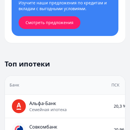
Изучите наши предложения по кредитам и
вкладам с выгодными условиями.
Смотреть предложения
Топ ипотеки
Банк
ПСК
Альфа-Банк
20,3 % –
Семейная ипотека
Совкомбанк
20,96 % 