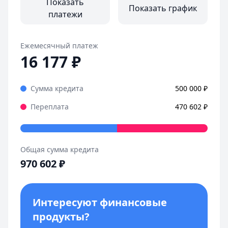
Сумма:
до 12 000 000 ₽
Показать
Показать график
Срок:
до 30 лет
платежи
Первоначальный взнос:
от 20%
Ежемесячный платеж
16 177
₽
Сумма кредита
500 000
₽
Переплата
470 602
₽
Общая сумма кредита
970 602
₽
Интересуют финансовые
продукты?