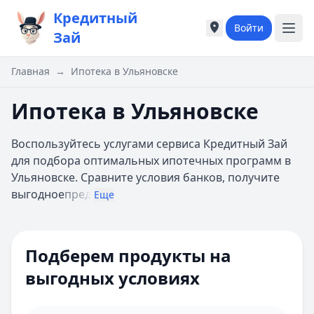
Кредитный
Войти
Города России
Города России
Зай
Популярные города
Популярные город
Москва
Москва
Главная
→
Ипотека в Ульяновске
Санкт-Петербург
Санкт-Петербург
Екатеринбург
Екатеринбург
Ипотека в Ульяновске
Казань
Казань
А
А
Воспользуйтесь услугами сервиса Кредитный Зай
Астрахань
Астрахань
для подбора оптимальных ипотечных программ в
Б
Б
Ульяновске. Сравните условия банков, получите
Барнаул
Барнаул
выгодное
пред
Еще
Белгород
Белгород
Брянск
Брянск
Цель ипотеки
Все
В
В
Сумма
Подберем продукты на
Владивосток
Владивосток
Ипотечная программа
Домклик
Владимир
Владимир
выгодных условиях
Первоначальный взнос 10%
Волгоград
Волгоград
взнос
Онлайн-заявка
Воронеж
Воронеж
Многодетным семьям