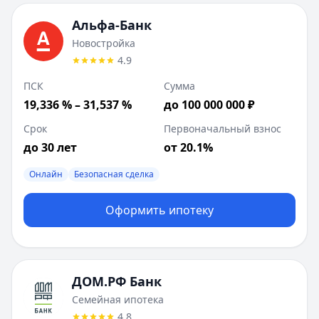
Лейблы:
Быстрое решение
ДОМ.РФ Банк
:
Новостройка
Альфа-Банк
Сумма до:
50 000 000
₽
Новостройка
Первоначальный взнос от:
20
%
4.9
Лейблы:
Быстрое решение
ПСК
Сумма
Дополнительные предложения (
2
):
19,336 % – 31,537 %
до 100 000 000 ₽
Готовое жилье
: сумма до
50 000 000
₽
Квартира в новостройке
: сумма до
50 000 000
₽
Срок
Первоначальный взнос
до 30 лет
от 20.1%
Онлайн
Безопасная сделка
Оформить ипотеку
ДОМ.РФ Банк
Семейная ипотека
4.8