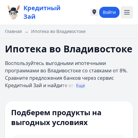
Кредитный
Войти
Города России
Города России
Зай
Популярные города
Популярные город
Москва
Москва
Главная
→
Ипотека во Владивостоке
Санкт-Петербург
Санкт-Петербург
Екатеринбург
Екатеринбург
Ипотека во Владивостоке
Казань
Казань
А
А
Воспользуйтесь выгодными ипотечными
Астрахань
Астрахань
программами во Владивостоке со ставками от 8%.
Б
Б
Сравните предложения банков через сервис
Барнаул
Барнаул
Кредитный Зай и найди
те оп
Еще
Белгород
Белгород
Брянск
Брянск
Цель ипотеки
Все
В
В
Сумма
Подберем продукты на
Владивосток
Владивосток
Ипотечная программа
Домклик
Владимир
Владимир
выгодных условиях
Первоначальный взнос 10%
Волгоград
Волгоград
взнос
Онлайн-заявка
Воронеж
Воронеж
Многодетным семьям