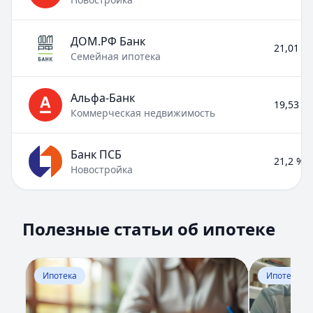
ДОМ.РФ Банк
21,01 % 
Семейная ипотека
Альфа-Банк
19,53 % 
Коммерческая недвижимость
Банк ПСБ
21,2 % –
Новостройка
Полезные статьи об ипотеке
Полезные статьи об ипотеке
Раздел:
Ипотека
. Всего статей:
8
.
Помощь в получении ипотеки
Кратко:
Задумываетесь об ипотеке? Сейчас самое вре
Перейти к статье:
Помощь в получении ипотеки
Перейти к 
Ипотека
Ипотека
Опубликовано:
17 ноября 2025 г.
Категория:
Ипотека