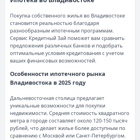
Категория:
Ипотека
Читать статью
Покупка собственного жилья во Владивостоке
Программа АИЖК по ипотеке
становится реальностью благодаря
Кратко:
Получите ипотеку на выгодных условиях: ста
разнообразным ипотечным программам.
Опубликовано:
17 ноября 2025 г.
Сервис Кредитный Зай поможет вам сравнить
Категория:
Ипотека
предложения различных банков и подобрать
Читать статью
оптимальные условия кредитования с учетом
Оформление вкладов с ежемесячной выплатой процен
ваших финансовых возможностей.
Кратко:
В статье рассматриваются актуальные предлож
Опубликовано:
17 ноября 2025 г.
Особенности ипотечного рынка
Категория:
Ипотека
Владивостока в 2025 году
Читать статью
Документы для получения ипотеки в СберБанке
Дальневосточная столица предлагает
Кратко:
Оформление ипотеки стало доступнее благода
уникальные возможности для покупки
Опубликовано:
17 ноября 2025 г.
недвижимости. Средняя стоимость квадратного
Категория:
Ипотека
метра в городе составляет около 120-150 тысяч
Читать статью
рублей, что делает жилье более доступным по
Все статьи
сравнению с Москвой или Санкт-Петербургом.