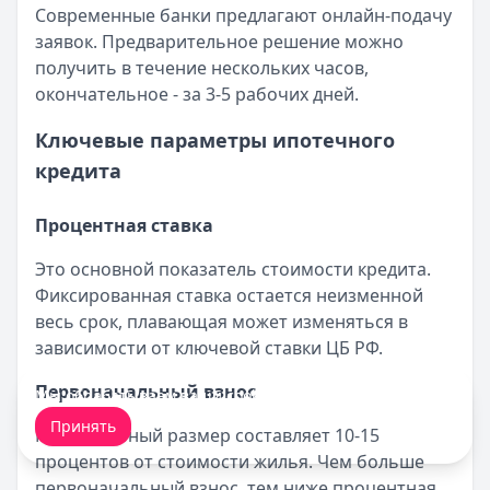
Современные банки предлагают онлайн-подачу
заявок. Предварительное решение можно
получить в течение нескольких часов,
окончательное - за 3-5 рабочих дней.
Ключевые параметры ипотечного
кредита
Процентная ставка
Это основной показатель стоимости кредита.
Фиксированная ставка остается неизменной
весь срок, плавающая может изменяться в
зависимости от ключевой ставки ЦБ РФ.
Первоначальный взнос
Мы обрабатываем ваши
cookie-файлы
.
Принять
Минимальный размер составляет 10-15
процентов от стоимости жилья. Чем больше
первоначальный взнос, тем ниже процентная