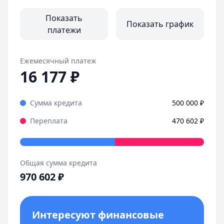
ПСК:
21,01 % – 23,35 %
Сумма:
до 12 000 000 ₽
Показать
Показать график
Срок:
до 30 лет
платежи
Первоначальный взнос:
от 20%
Ежемесячный платеж
16 177
₽
Сумма кредита
500 000
₽
Переплата
470 602
₽
Общая сумма кредита
970 602
₽
Интересуют финансовые