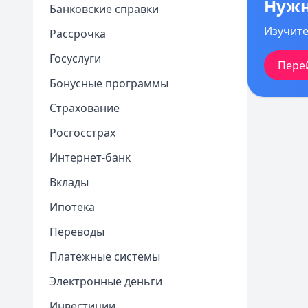
Нужн
Банковские справки
3
погашен
4
Изучите
Рассрочка
5
Госуслуги
Пере
Бонусные программы
Страхование
Росгосстрах
Интернет-банк
Вклады
Ипотека
Переводы
Платежные системы
Электронные деньги
Инвестиции