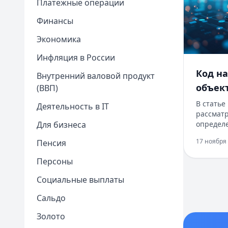
Платежные операции
Финансы
Экономика
Инфляция в России
Код н
Внутренний валовой продукт
объек
(ВВП)
В статье
Деятельность в IT
рассматр
Для бизнеса
определе
объекто
17 ноября 
Пенсия
2025 год
налогов
Персоны
иметь до
ресурсам
Социальные выплаты
получить
онлайн з
Сальдо
доходах 
1
Золото
мгновен
2
возможн