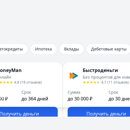
втокредиты
Ипотека
Вклады
Дебетовые карты
oneyMan
Быстроденьги
нлайн
Без процентов для нов
4.8
(
18
отзывов
)
4.7
(
11
отзывов
)
Срок
Сумма
Срок
файлы
.
00 ₽
до 364 дней
до 30 000 ₽
до 30 дн
Получить деньги
Получить деньги