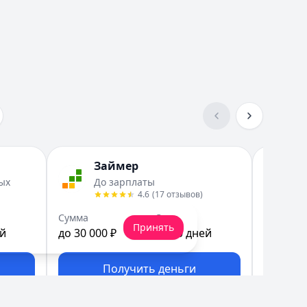
Займер
Т
ых
До зарплаты
З
4.6
(
17
отзывов
)
Сумма
Срок
Сумма
Принять
ей
до 30 000 ₽
до 30 дней
до 30 00
Получить деньги