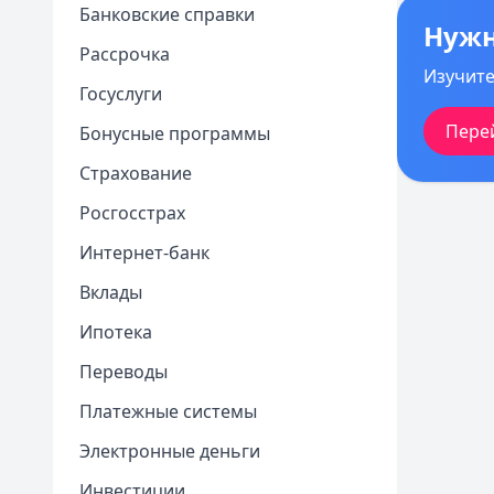
Банковские справки
2
сниженн
Нужн
3
клиентов
Рассрочка
4
Изучите
Госуслуги
5
6
Пере
Бонусные программы
Страхование
Росгосстрах
Интернет-банк
Вклады
Ипотека
Переводы
Платежные системы
Электронные деньги
Инвестиции