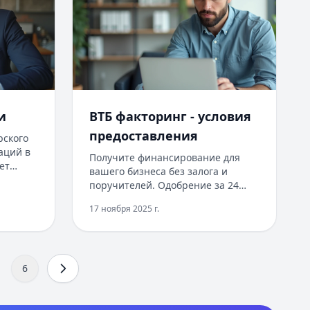
и
ВТБ факторинг - условия
предоставления
рского
аций в
Получите финансирование для
ет
вашего бизнеса без залога и
поручителей. Одобрение за 24
га,
часа, финансирование до 95% от
ие и
17 ноября 2025 г.
суммы поставки в день
обращения. Минимальный пакет
ский
документов, онлайн-оформление
вой
через личный кабинет.
6
Индивидуальные условия для
 для
каждого клиента, возможность
диты
получения средств от 1 миллиона
0 до 5
рублей. Удобное управление через