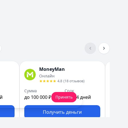
MoneyMan
Б
Онлайн
Б
4.8
(
18
отзывов
)
Сумма
Срок
Сумма
ей
до 100 000 ₽
до 364 дней
до 30 00
Принять
Получить деньги