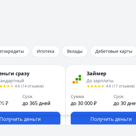
втокредиты
Ипотека
Вклады
Дебетовые карты
еньги сразу
Займер
тандартный
До зарплаты
4.6
(
14
отзывов
)
4.6
(
17
отзывов
)
Срок
Сумма
Срок
файлы
00 ₽
.
до 365 дней
до 30 000 ₽
до 30 дн
Получить деньги
Получить деньги