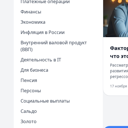
Платежные операции
Финансы
Экономика
Инфляция в России
Внутренний валовой продукт
​Факто
(ВВП)
что эт
Деятельность в IT
Рассматр
Для бизнеса
развития
регрессо
Пенсия
финансир
17 ноября 
рублей б
Персоны
часов. О
минимал
Социальные выплаты
возможно
Сальдо
онлайн. 
погашен
Золото
подход к
1
месяц об