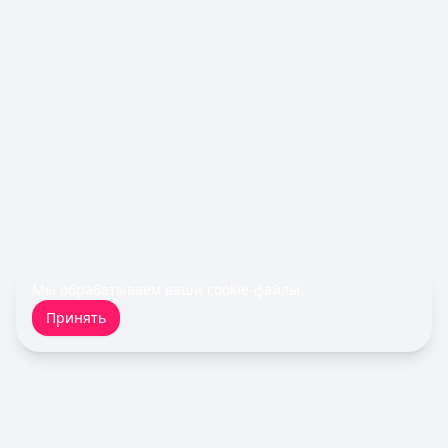
Льготный период:
55 дней
Обслуживание:
590 ₽ в год
Рейтинг:
4.8
(12 отзывов)
Все кредитные карты
Займы — лучшие предложения
Турбозайм
— Займ
Сумма: до
30 000
₽
Срок до:
21
дней
Рейтинг:
4.6
(14 отзывов)
MoneyMan
— Онлайн
Сумма: до
100 000
₽
Срок до:
364
дней
Мы обрабатываем ваши
cookie-файлы
.
Рейтинг:
4.8
(18 отзывов)
Принять
Срочноденьги
— Займ
Сумма: до
15 000
₽
Срок до:
30
дней
Рейтинг:
4.6
Cashiro
— Займ