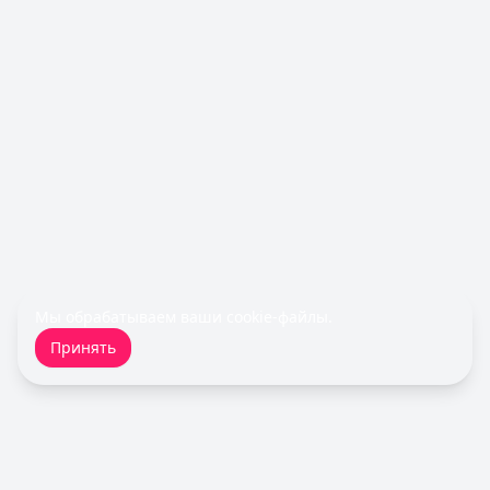
Льготный период:
60 дней
Обслуживание:
Бесплатно
Рейтинг:
4.8
(11 отзывов)
Все кредитные карты
Займы — лучшие предложения
Деньги сразу
— Стандартный
Сумма: до
100 000
₽
Срок до:
365
дней
Рейтинг:
4.6
(14 отзывов)
Fin 5
— Займ
Сумма: до
30 000
₽
Срок до:
30
дней
Мы обрабатываем ваши
cookie-файлы
.
Рейтинг:
4.8
Принять
Быстроденьги
— Без процентов для новых
Сумма: до
30 000
₽
Срок до:
30
дней
Рейтинг:
4.7
(11 отзывов)
Срочноденьги
— Займ