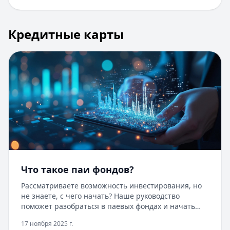
Кредитные карты
Что такое паи фондов?
Рассматриваете возможность инвестирования, но
не знаете, с чего начать? Наше руководство
поможет разобраться в паевых фондах и начать
инвестировать даже с небольшой суммы. Пока вы
17 ноября 2025 г.
думаете об инвестициях, воспользуйтесь быстрым