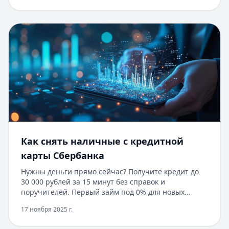
онлайн-кредитом до 100 000 рублей на срок до 1
года. Одобрение за 5 минут без справок и
поручителей, с любой кредитной историей. Первый
займ под 0% для новых клиентов при погашении в
течение 30 дней. Оформите заявку прямо сейчас и
получите деньги на карту в течение 15 минут.
Как снять наличные с кредитной
карты Сбербанка
Нужны деньги прямо сейчас? Получите кредит до
30 000 рублей за 15 минут без справок и
поручителей. Первый займ под 0% для новых
клиентов, одобрение за 5 минут по паспорту.
17 ноября 2025 г.
Погашение кредита любым удобным способом.
Узнайте подробнее о выгодных условиях