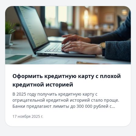
кредитования и особенностях снятия наличных с
кредитных карт в нашей статье.
​Оформить кредитную карту с плохой
кредитной историей
В 2025 году получить кредитную карту с
отрицательной кредитной историей стало проще.
Банки предлагают лимиты до 300 000 рублей с
льготным периодом до 200 дней. Быстрое
17 ноября 2025 г.
рассмотрение заявки занимает от 1 до 3 дней. Для
оформления достаточно паспорта и справки о
доходах. Возможно получение карты по двум