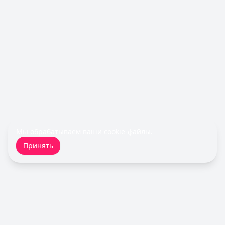
Обслуживание:
590 ₽ в год
Рейтинг:
4.8
(12 отзывов)
Все кредитные карты
Займы — лучшие предложения
Срочноденьги
— Займ
Сумма: до
15 000
₽
Срок до:
30
дней
Рейтинг:
4.6
MoneyMan
— Онлайн
Сумма: до
100 000
₽
Срок до:
364
дней
Мы обрабатываем ваши
cookie-файлы
.
Рейтинг:
4.8
(18 отзывов)
Принять
Турбозайм
— Займ
Сумма: до
30 000
₽
Срок до:
21
дней
Рейтинг:
4.6
(14 отзывов)
Займер
— До зарплаты
Сумма: до
30 000
₽
Срок до:
30
дней