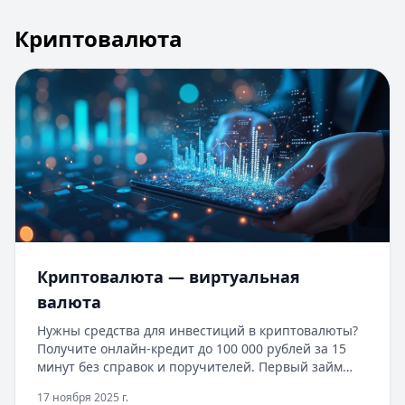
Криптовалюта
Криптовалюта — виртуальная
валюта
Нужны средства для инвестиций в криптовалюты?
Получите онлайн-кредит до 100 000 рублей за 15
минут без справок и поручителей. Первый займ
под 0% для новых клиентов, одобрение за 5 минут
17 ноября 2025 г.
по паспорту. В статье вы узнаете о принципах