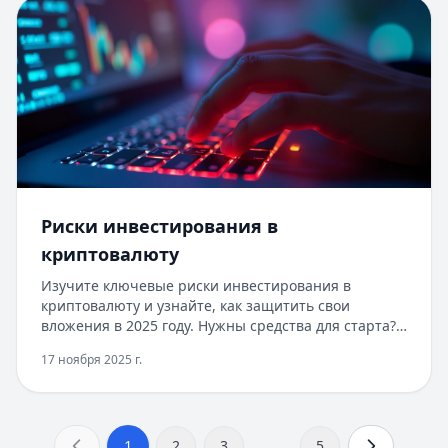
доходах. Первый займ доступен по льготной ставке
для новых клиентов.
Риски инвестирования в
криптовалюту
Изучите ключевые риски инвестирования в
криптовалюту и узнайте, как защитить свои
вложения в 2025 году. Нужны средства для старта?
Получите онлайн-кредит до 100 000 рублей за 15
17 ноября 2025 г.
минут без справок и поручителей. Одобрение 97%,
первый займ под 0%, нужен только паспорт. Деньги
поступят на карту сразу после одобрения.
...
1
2
3
5