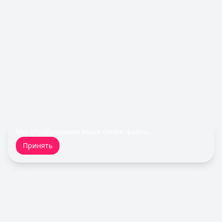
Обслуживание:
Бесплатно
Рейтинг:
4.8
(11 отзывов)
Все кредитные карты
Займы — лучшие предложения
MoneyMan
— Онлайн
Сумма: до
100 000
₽
Срок до:
364
дней
Рейтинг:
4.8
(18 отзывов)
Займер
— До зарплаты
Сумма: до
30 000
₽
Срок до:
30
дней
Мы обрабатываем ваши
cookie-файлы
.
Рейтинг:
4.6
(17 отзывов)
Принять
Быстроденьги
— Без процентов для новых
Сумма: до
30 000
₽
Срок до:
30
дней
Рейтинг:
4.7
(11 отзывов)
Деньги сразу
— Стандартный
Сумма: до
100 000
₽