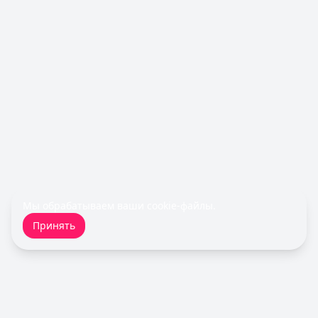
Льготный период:
120 дней
Обслуживание:
Бесплатно
Рейтинг:
4.9
(10 отзывов)
Все кредитные карты
Займы — лучшие предложения
Cashiro
— Займ
Сумма: до
30 000
₽
Срок до:
30
дней
Рейтинг:
4.7
Деньги сразу
— Стандартный
Сумма: до
100 000
₽
Срок до:
365
дней
Мы обрабатываем ваши
cookie-файлы
.
Рейтинг:
4.6
(14 отзывов)
Принять
MoneyMan
— Онлайн
Сумма: до
100 000
₽
Срок до:
364
дней
Рейтинг:
4.8
(18 отзывов)
Турбозайм
— Займ