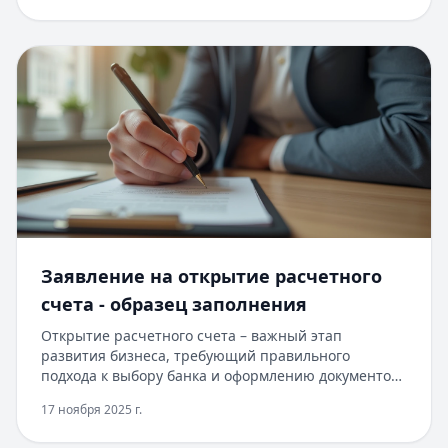
ЕГРИП. Для новых клиентов - специальные условия:
ставка от 11.9% годовых и отсрочка первого
платежа на 3 месяца. Расчетный счет можно
открыть онлайн, не посещая офис банка. Получите
персональное предложение прямо сейчас.
Заявление на открытие расчетного
счета - образец заполнения
Открытие расчетного счета – важный этап
развития бизнеса, требующий правильного
подхода к выбору банка и оформлению документов.
В 2025 году банки предлагают выгодные условия
17 ноября 2025 г.
для новых клиентов: бесплатное открытие счета,
обслуживание без комиссии первые 6 месяцев,