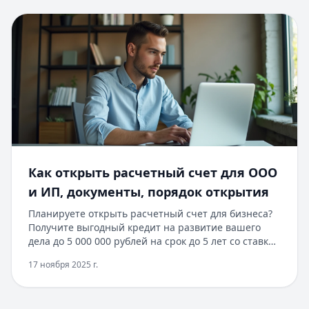
онлайн-бухгалтерия в подарок. Процесс занимает
от 2 часов до 2 дней, возможно дистанционное
оформление. Перед подачей заявления
рекомендуем сравнить условия разных банков,
чтобы выбрать оптимальное предложение для
вашего бизнеса.
Как открыть расчетный счет для ООО
и ИП, документы, порядок открытия
Планируете открыть расчетный счет для бизнеса?
Получите выгодный кредит на развитие вашего
дела до 5 000 000 рублей на срок до 5 лет со ставкой
от 11,9% годовых. Оформление занимает всего 1
17 ноября 2025 г.
день без залога и поручителей. Минимальный
пакет документов и быстрое одобрение через
онлайн-заявку помогут запустить ваш бизнес