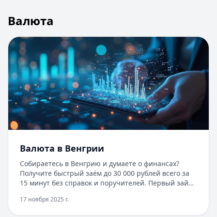
Валюта
Валюта в Венгрии
Собираетесь в Венгрию и думаете о финансах?
Получите быстрый заём до 30 000 рублей всего за
15 минут без справок и поручителей. Первый займ
под 0% для новых клиентов, одобрение в 97%
17 ноября 2025 г.
случаев. А пока ваша заявка рассматривается,
узнайте всё о венгерском форинте: актуальный