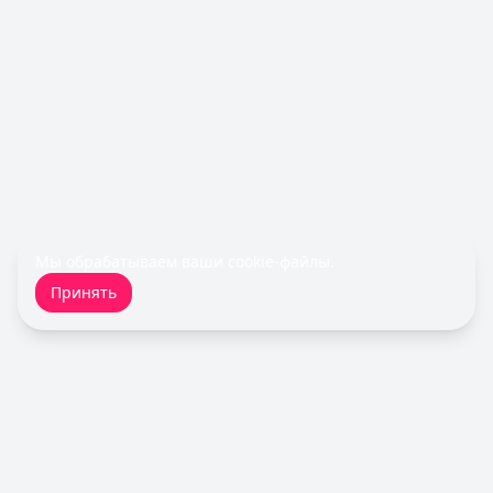
Рейтинг:
4.7
Все кредитные карты
Займы — лучшие предложения
MoneyMan
— Онлайн
Сумма: до
100 000
₽
Срок до:
364
дней
Рейтинг:
4.8
(18 отзывов)
Турбозайм
— Займ
Сумма: до
30 000
₽
Срок до:
21
дней
Мы обрабатываем ваши
cookie-файлы
.
Рейтинг:
4.6
(14 отзывов)
Принять
Займер
— До зарплаты
Сумма: до
30 000
₽
Срок до:
30
дней
Рейтинг:
4.6
(17 отзывов)
Fin 5
— Займ
Сумма: до
30 000
₽
Срок до:
30
дней
Кредитный Зай
Рейтинг:
4.8