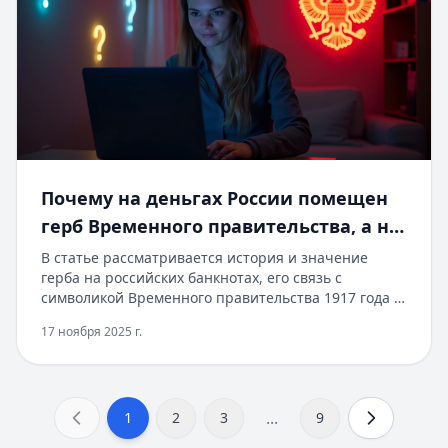
Почему на деньгах России помещен
герб Временного правительства, а не
герб Российской Федерации
В статье рассматривается история и значение
герба на российских банкнотах, его связь с
символикой Временного правительства 1917 года и
современное значение. Сегодня вы можете
17 ноября 2025 г.
получить кредит на сумму до 5 миллионов рублей
сроком до 5 лет, с быстрым онлайн-одобрением в
течение 5 минут. Для новых клиентов доступны
специальные условия с пониженной процентной
...
1
ставкой, без справок о доходах и лишних
2
3
9
документов. Оформление займа возможно