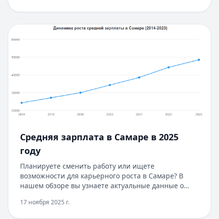
одобрение за 5 минут без подтверждения дохода и
документов. Сравните условия на платформе
Кредитный Зай и выберите оптимальный вариант.
Средняя зарплата в Самаре в 2025
году
Планируете сменить работу или ищете
возможности для карьерного роста в Самаре? В
нашем обзоре вы узнаете актуальные данные о
зарплатах в разных отраслях и перспективах их
17 ноября 2025 г.
роста в 2025 году. Если вам требуется финансовая
поддержка для повышения квалификации или в