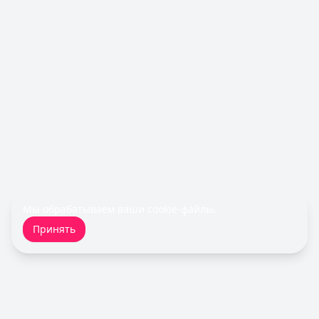
Льготный период:
55 дней
Обслуживание:
Бесплатно
Рейтинг:
4.5
Все кредитные карты
Займы — лучшие предложения
Деньги сразу
— Стандартный
Сумма: до
100 000
₽
Срок до:
365
дней
Рейтинг:
4.6
(14 отзывов)
Быстроденьги
— Без процентов для новых
Сумма: до
30 000
₽
Срок до:
30
дней
Мы обрабатываем ваши
cookie-файлы
.
Рейтинг:
4.7
(11 отзывов)
Принять
Fin 5
— Займ
Сумма: до
30 000
₽
Срок до:
30
дней
Рейтинг:
4.8
MoneyMan
— Онлайн