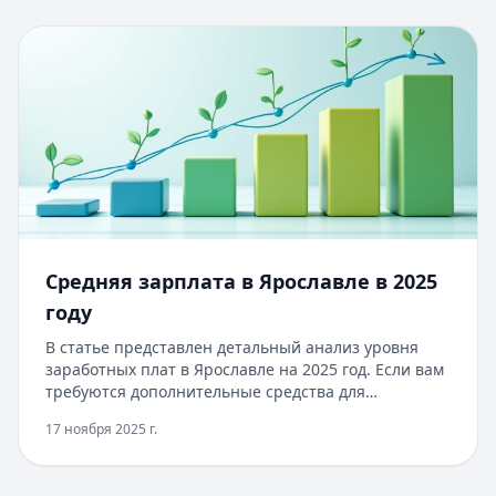
период смены работы, вы можете оформить кредит
до 100 000 рублей сроком до 1 года. Одобрение за
15 минут, без справок о доходах, достаточно только
паспорта. Первый заём под 0% для новых клиентов.
Средняя зарплата в Ярославле в 2025
году
В статье представлен детальный анализ уровня
заработных плат в Ярославле на 2025 год. Если вам
требуются дополнительные средства для
реализации планов, вы можете оформить кредит
17 ноября 2025 г.
на сумму до 5 млн рублей сроком до 7 лет.
Одобрение занимает от 2 минут, а для получения
нужен только паспорт. При первом обращении