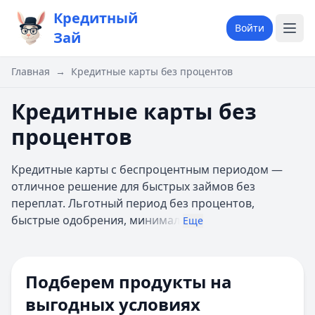
Кредитный
Войти
Зай
Главная
→
Кредитные карты без процентов
Кредитные карты без
процентов
Кредитные карты с беспроцентным периодом —
отличное решение для быстрых займов без
переплат. Льготный период без процентов,
быстрые одобрения, ми
нимал
Еще
Платежная система
Подберем продукты на
Бонусы и программы лояльности
Кэшбэк
Баллы
Мили
выгодных условиях