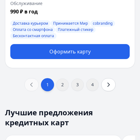
Обслуживание
990 ₽ в год
Доставка курьером
Принимается Мир
cobranding
Оплата со смартфона
Платежный стикер
Бесконтактная оплата
Оформить карту
1
2
3
4
Детальная информация о кредитных картах
Лучшие предложения
Кредитная карта 180 дней без %
от
Банк ПСБ
кредитных карт
Рейтинг банка:
4.7
из 5 звезд
Количество отзывов:
0
Максимальный лимит:
1 000 000 ₽