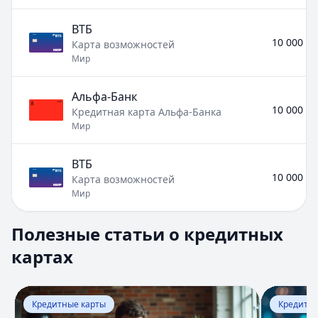
ВТБ
10 000 ₽ 
Карта возможностей
Мир
Альфа-Банк
10 000 ₽ 
Кредитная карта Альфа-Банка
Мир
ВТБ
10 000 ₽ 
Карта возможностей
Мир
Полезные статьи о кредитных картах
Полезные статьи о кредитных
Раздел:
Кредитные карты
. Всего статей:
8
.
картах
Кредитная карта Сбербанка Виза Голд
Кратко:
Оформите кредитную карту с лимитом до 1 500 
Опубликовано:
17 ноября 2025 г.
Перейти к статье:
Кредитная карта Сбербанка Виза Го
Перейти к
Категория:
Кредитные карты
Кредитные карты
Кредитны