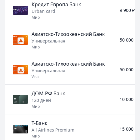
Кредит Европа Банк
9 900 ₽ -
Urban card
Мир
Азиатско-Тихоокеанский Банк
50 000 ₽ 
Универсальная
Мир
Азиатско-Тихоокеанский Банк
50 000 ₽ 
Универсальная
Visa
ДОМ.РФ Банк
10 000 ₽ 
120 дней
Мир
Т-Банк
15 000 ₽ 
All Airlines Premium
Мир