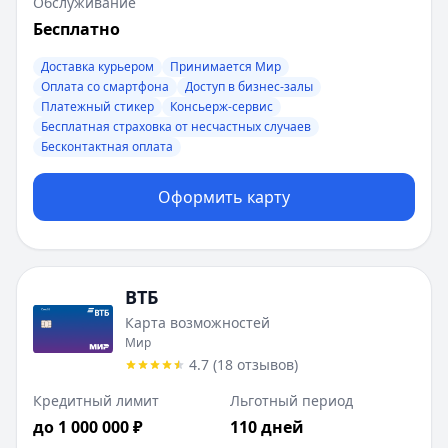
Обслуживание
1
Бесплатно
2
3
Доставка курьером
Принимается Мир
Оплата со смартфона
Доступ в бизнес-залы
4
Платежный стикер
Консьерж-сервис
Бесплатная страховка от несчастных случаев
Бесконтактная оплата
Оформить карту
ВТБ
Карта возможностей
Мир
4.7
(
18
отзывов
)
Кредитный лимит
Льготный период
до 1 000 000 ₽
110 дней