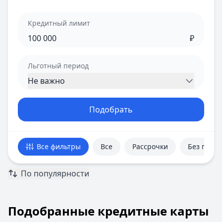
Кредитный лимит
₽
Льготный период
Не важно
Подобрать
Все фильтры
Все
Рассрочки
Без проц
По популярности
Подобранные кредитные карты
Подобранные кредитные карты
Всего предложений:
18
. Текущая страница:
1
из
4
.