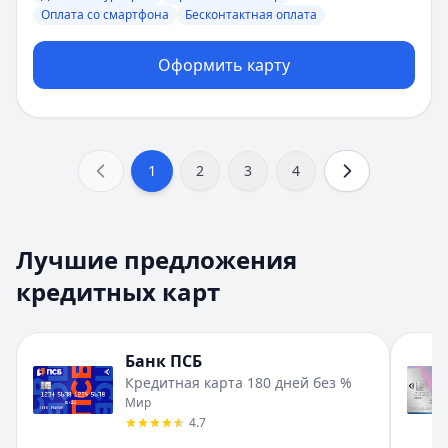
Оплата со смартфона
Бесконтактная оплата
Оформить карту
1
2
3
4
Детальная информация о кредитных картах
Лучшие предложения
Кредитная карта 180 дней без %
от
Банк ПСБ
кредитных карт
Рейтинг банка:
4.7
из 5 звезд
Количество отзывов:
0
Максимальный лимит:
1 000 000 ₽
Банк ПСБ
Льготный период:
180 дней
Кредитная карта 180 дней без %
Стоимость обслуживания:
Бесплатно
Мир
Платежная система:
Мир
4.7
Карта привилегий
от
Банк ЗЕНИТ