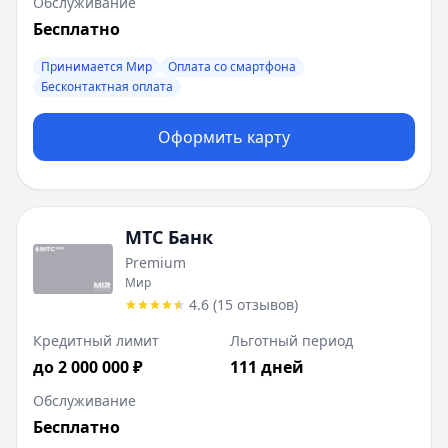
Обслуживание
Рейтинг:
4.8
(11 отзывов)
Бесплатно
Газпромбанк
:
Кредитная карта 90 дней
Лимит:
Принимается Мир
9 999
-
1 000 000
Оплата со смартфона
₽
Бесконтактная оплата
Льготный период:
90
дней
Платежная система:
Мир
Оформить карту
Рейтинг:
4.6
(10 отзывов)
1
2
3
МТС Банк
4
Premium
Мир
4.6
(
15
отзывов
)
Кредитный лимит
Льготный период
до 2 000 000 ₽
111 дней
Обслуживание
Бесплатно