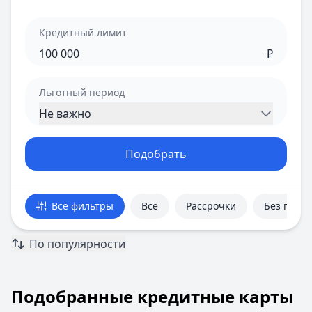
Кредитный лимит
₽
Льготный период
Не важно
Подобрать
Все фильтры
Все
Рассрочки
Без проц
По популярности
Подобранные кредитные карты
Подобранные кредитные карты
Всего предложений:
20
. Текущая страница:
1
из
4
.