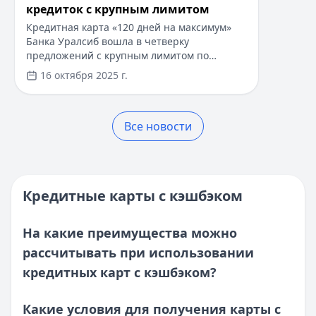
Опубликовано:
17 ноября 2025 г.
кредиток с крупным лимитом
Читать новость
Категория:
Кредитные карты
Кредитная карта «120 дней на максимум»
Все новости
Читать статью
Банка Уралсиб вошла в четверку
предложений с крупным лимитом по
Что такое паи фондов?
данным на 7 октября 2025 года. Что это
Кратко:
Рассматриваете возможность инвестирования, но
16 октября 2025 г.
значит для клиентов и чем выделяется
Опубликовано:
17 ноября 2025 г.
продукт — разбираемся коротко и по делу.
Категория:
Кредитные карты
Читать статью
Все новости
Как оформить кредитную карту ​Росгосстрах
Кратко:
Оформить кредитную карту можно всего за 15 м
Опубликовано:
17 ноября 2025 г.
Категория:
Кредитные карты
Кредитные карты с кэшбэком
Читать статью
Все статьи
На какие преимущества можно
рассчитывать при использовании
кредитных карт с кэшбэком?
Какие условия для получения карты с