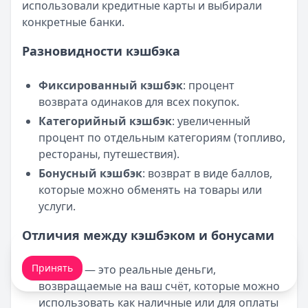
использовали кредитные карты и выбирали
конкретные банки.
Разновидности кэшбэка
Фиксированный кэшбэк
: процент
возврата одинаков для всех покупок.
Категорийный кэшбэк
: увеличенный
процент по отдельным категориям (топливо,
рестораны, путешествия).
Бонусный кэшбэк
: возврат в виде баллов,
которые можно обменять на товары или
услуги.
Отличия между кэшбэком и бонусами
Мы обрабатываем ваши
cookie-файлы
.
Принять
Кэшбэк
— это реальные деньги,
возвращаемые на ваш счёт, которые можно
использовать как наличные или для оплаты