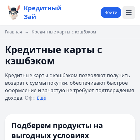
Кредитный
Войти
Зай
Главная
→
Кредитные карты с кэшбэком
Кредитные карты с
кэшбэком
Кредитные карты с кэшбэком позволяют получить
возврат с суммы покупки, обеспечивают быстрое
оформление и зачастую не требуют подтверждения
дохода
. Офо
Еще
Платежная система
Подберем продукты на
Бонусы и программы лояльности
Кэшбэк
Баллы
Мили
выгодных условиях