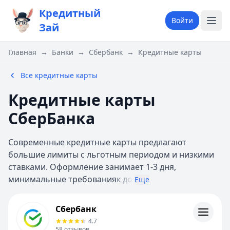
Кредитный
Войти
Зай
Главная
→
Банки
→
Сбербанк
→
Кредитные карты
Все кредитные карты
Кредитные карты
СберБанка
Современные кредитные карты предлагают
большие лимиты с льготным периодом и низкими
ставками. Оформление занимает 1-3 дня,
минимальные требования
к до
Еще
Сбербанк
Сбербанк
Кредиты
4.7
Кредитные карты
58
отзывов