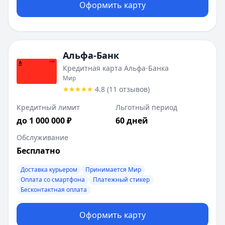
Платежная система:
Visa
Оформить карту
Рейтинг:
4.7
Дополнительные предложения (
1
)
Универсальная
: лимит
50 000
-
500 000
₽, грейс
212
дней
ДОМ.РФ Банк
:
120 дней
Альфа-Банк
Лимит:
10 000
-
750 000
₽
Кредитная карта Альфа-Банка
Льготный период:
120
дней
Мир
Платежная система:
Мир
4.8
(
11
отзывов
)
Рейтинг:
4.5
(13 отзывов)
Кредитный лимит
Льготный период
до 1 000 000 ₽
60 дней
Обслуживание
Бесплатно
Доставка курьером
Принимается Мир
Оплата со смартфона
Платежный стикер
Бесконтактная оплата
Оформить карту