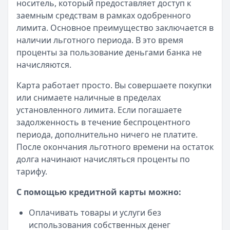
Рейтинг:
4.5
(13 отзывов)
носитель, который предоставляет доступ к
Все кредиты
заемным средствам в рамках одобренного
Кредитные карты — лучшие предложения
лимита. Основное преимущество заключается в
Банк ЗЕНИТ
— Карта привилегий
наличии льготного периода. В это время
Лимит: до
2 000 000 ₽
проценты за пользование деньгами банка не
Льготный период:
120 дней
начисляются.
Обслуживание:
Бесплатно
Карта работает просто. Вы совершаете покупки
Рейтинг:
4.6
или снимаете наличные в пределах
Банк ПСБ
— Кредитная карта 180 дней без %
установленного лимита. Если погашаете
Лимит: до
1 000 000 ₽
задолженность в течение беспроцентного
Льготный период:
180 дней
периода, дополнительно ничего не платите.
Обслуживание:
Бесплатно
После окончания льготного времени на остаток
Рейтинг:
4.7
долга начинают начисляться проценты по
Сбербанк
— СберКарта
тарифу.
Лимит: до
1 000 000 ₽
Льготный период:
120 дней
С помощью кредитной карты можно:
Обслуживание:
Бесплатно
Рейтинг:
4.9
(10 отзывов)
Оплачивать товары и услуги без
Газпромбанк
— Кредитная карта 90 дней
использования собственных денег