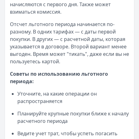
начисляются с первого дня. Также может
МТС Банк
— МТС Zero
взиматься комиссия.
Лимит: до
300 000 ₽
Льготный период:
1115 дней
Отсчет льготного периода начинается по-
Обслуживание:
2370 ₽ в месяц
разному. В одних тарифах — с даты первой
Рейтинг:
4.6
(15 отзывов)
покупки. В других — с расчетной даты, которая
Все кредитные карты
указывается в договоре. Второй вариант менее
выгоден. Время может "тикать", даже если вы не
пользуетесь картой.
Советы по использованию льготного
периода:
Уточните, на какие операции он
распространяется
Планируйте крупные покупки ближе к началу
расчетного периода
Ведите учет трат, чтобы успеть погасить