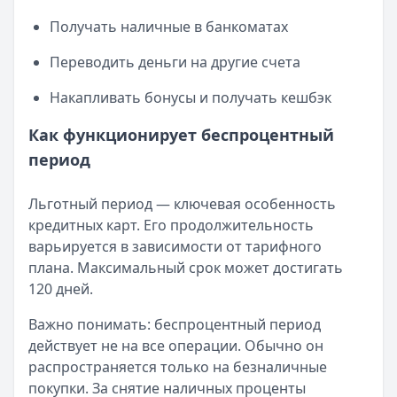
Лимит: до
1 000 000 ₽
Получать наличные в банкоматах
Льготный период:
90 дней
Обслуживание:
Бесплатно
Переводить деньги на другие счета
Рейтинг:
4.6
(10 отзывов)
Азиатско-Тихоокеанский Банк
— Универсальная
Накапливать бонусы и получать кешбэк
Лимит: до
500 000 ₽
Как функционирует беспроцентный
Льготный период:
212 дней
Обслуживание:
Бесплатно
период
Рейтинг:
4.7
Альфа-Банк
— Кредитная карта Альфа-Банка
Льготный период — ключевая особенность
Лимит: до
1 000 000 ₽
кредитных карт. Его продолжительность
Льготный период:
60 дней
варьируется в зависимости от тарифного
Обслуживание:
Бесплатно
плана. Максимальный срок может достигать
Рейтинг:
4.8
(11 отзывов)
120 дней.
МТС Банк
— Premium
Важно понимать: беспроцентный период
Лимит: до
2 000 000 ₽
действует не на все операции. Обычно он
Льготный период:
111 дней
распространяется только на безналичные
Обслуживание:
Бесплатно
покупки. За снятие наличных проценты
Рейтинг:
4.6
(15 отзывов)