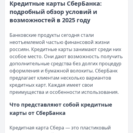
Кредитные карты СберБанка:
Сумма:
ПСК:
13,9 – 15,9 %
30 000
–
3 000 000
₽
подробный обзор условий и
Срок: до
Рейтинг:
60
4.7
мес.
(16 отзывов)
ПСК:
Азиатско-Тихоокеанский Банк
возможностей в 2025 году
15.9
%
— Наличными
Рейтинг:
Сумма:
30 000 ₽ – 5 000 000 ₽
4.7
(16 отзывов)
Азиатско-Тихоокеанский Банк
Срок:
до 7 лет
— Наличными
Банковские продукты сегодня стали
Сумма:
ПСК:
29,8 – 41,5 %
30 000
–
5 000 000
₽
неотъемлемой частью финансовой жизни
Срок: до
Рейтинг:
84
4.7
мес.
россиян. Кредитные карты занимают среди них
ПСК:
Банк ЗЕНИТ
41.5
%
— Наличными
особое место. Они дают возможность получить
Рейтинг:
Сумма:
100 000 ₽ – 5 000 000 ₽
4.7
дополнительные средства без долгих процедур
Банк ЗЕНИТ
Срок:
до 5 лет
— Наличными
оформления и бумажной волокиты. СберБанк
Сумма:
ПСК:
24,2 – 42,2 %
100 000
–
5 000 000
₽
предлагает клиентам несколько вариантов
Срок: до
Рейтинг:
60
4.6
мес.
кредитных карт. Каждая имеет свои
ПСК:
Т-Банк
42.2
— Под залог недвижимости
%
преимущества и особенности использования.
Рейтинг:
Сумма:
200 000 ₽ – 30 000 000 ₽
4.6
Что представляют собой кредитные
Т-Банк
Срок:
до 15 лет
— Под залог недвижимости
Сумма:
ПСК:
21,9 – 34,9 %
200 000
–
30 000 000
₽
карты от СберБанка
Срок: до
Рейтинг:
180
4.5
(13 отзывов)
мес.
ПСК:
34.9
%
Кредитная карта Сбера — это пластиковый