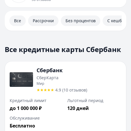
Дебетовые карты
Автокредиты
Ипотека
Все
Рассрочки
Без процентов
С кешбэком
Вклады
Валюты
Калькуляторы
Отделения
Все кредитные карты Сбербанк
Банкоматы
Отзывы
Контакты
Сбербанк
Личный кабинет
СберКарта
Полезная информация
Мир
4.9
(
10
отзывов
)
Кредитный лимит
Льготный период
до 1 000 000 ₽
120 дней
Обслуживание
Бесплатно