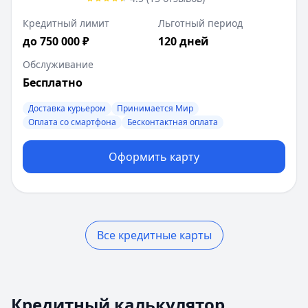
Кредитный лимит
Льготный период
до 750 000 ₽
120 дней
Обслуживание
Бесплатно
Доставка курьером
Принимается Мир
Оплата со смартфона
Бесконтактная оплата
Оформить карту
Все кредитные карты
Сумма кредита:
500 000
₽
Срок кредита:
5
лет
Кредитный калькулятор
Процентная ставка:
30
%