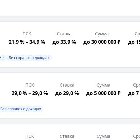
ПСК
Ставка
Сумма
Ср
 страхование, Без справок о доходах
21,9 % – 34,9 %
до 33,9 %
до 30 000 000 ₽
до 1
трация в РФ, Подтверждение дохода, Возраст от 18 лет
ие
Без справок о доходах
риски. ПАО "Совкомбанк". Изучите все условия кредита
ПСК
Ставка
Сумма
Ср
29,0 % – 29,0 %
до 29,0 %
до 5 000 000 ₽
до 7
Без справок о доходах
ПСК
Ставка
Сумма
Ср