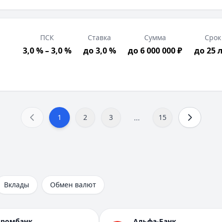
ПСК
Ставка
Сумма
Срок
3,0 % – 3,0 %
до 3,0 %
до 6 000 000 ₽
до 25 
...
1
2
3
15
а страхование, Без справок о доходах
рация в РФ, Возраст от 18 лет
ными и документами; полная сумма кредита доступна пос
Вклады
Обмен валют
промбанк
Альфа-Банк