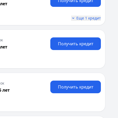
Получить кредит
 лет
анка, Активный мобильный телефон, Подтверждение дохо
Еще 1 кредит
ециально для финансирования ремонтных работ и обновл
ок
Получить кредит
 лет
ок
Получить кредит
5 лет