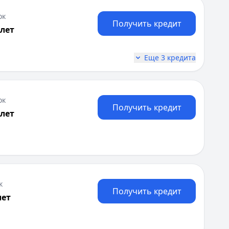
венной регистрации ИП
ок
н для покрытия личных расходов. Конкретные условия 
Получить кредит
 лет
Еще 3 кредита
ок
Получить кредит
 лет
к
Получить кредит
арственной регистрации ИП, Выписка из ЕГРИП, ИНН
лет