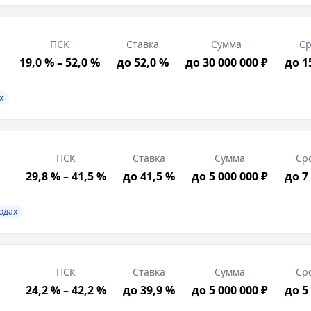
ПСК
Ставка
Сумма
Ср
19,0 % – 52,0 %
до 52,0 %
до 30 000 000 ₽
до 1
х
ПСК
Ставка
Сумма
Ср
29,8 % – 41,5 %
до 41,5 %
до 5 000 000 ₽
до 7
трация в РФ, Позитивная кредитная история, Возраст от
вой договор, Подтверждение дохода, Свидетельство о г
ходах
ПСК
Ставка
Сумма
Ср
24,2 % – 42,2 %
до 39,9 %
до 5 000 000 ₽
до 5