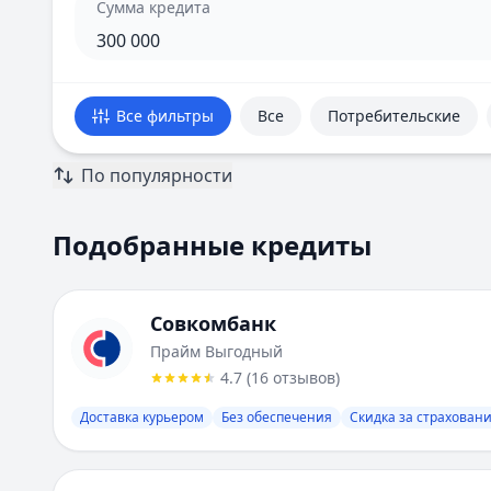
Сумма кредита
Все фильтры
Все
Потребительские
По популярности
Подобранные кредиты
Подобранные кредиты
Всего предложений:
16
. Текущая страница:
1
из
15
.
Совкомбанк
:
Прайм Выгодный
Ставка от:
14.9
%
Совкомбанк
Сумма:
300 000
-
5 000 000
₽
Прайм Выгодный
Срок до:
60
месяцев
4.7
(
16
отзывов
)
ПСК:
14.883
%
Рейтинг:
4.7
Доставка курьером
(
16
отзывов)
Без обеспечения
Скидка за страхован
Лейблы:
Доставка курьером, Без обеспечения, Скидка за
Требования:
Наличие гражданства РФ, Постоянная регис