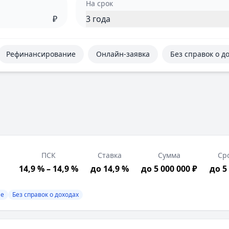
На срок
₽
3 года
Рефинансирование
Онлайн-заявка
Без справок о д
ПСК
Ставка
Сумма
Ср
14,9 % – 14,9 %
до 14,9 %
до 5 000 000 ₽
до 5
ие
Без справок о доходах
 страхование, Без справок о доходах
трация в РФ, Подтверждение дохода, Возраст от 18 лет