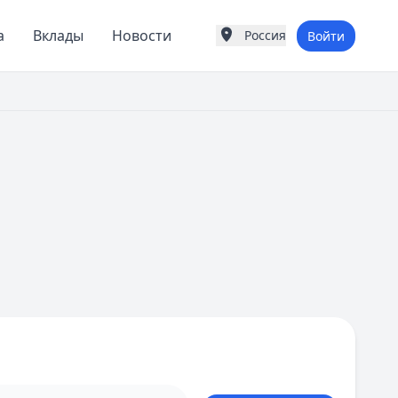
а
Вклады
Новости
Россия
Войти
Города России
Популярные города
Москва
Санкт-Петербург
Екатеринбург
Казань
А
Астрахань
Б
Барнаул
Белгород
Брянск
В
Владивосток
Владимир
Волгоград
Воронеж