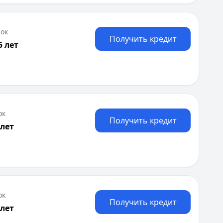
Саратов
Севастополь
Сочи
ок
Сургут
Получить кредит
5 лет
Т
Тверь
Тольятти
Томск
Тула
Тюмень
ок
Получить кредит
У
 лет
 20 лет
Ульяновск
осударственной регистрации ИП, Финансовая отчетность
Уфа
Х
Хабаровск
Ч
Чебоксары
ок
Получить кредит
Челябинск
 лет
Чита