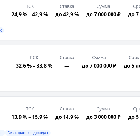
ПСК
Ставка
Сумма
Ср
риски. ПАО "Совкомбанк". Изучите все условия кредита
24,9 % – 42,9 %
до 42,9 %
до 7 000 000 ₽
до 7
х
ПСК
Ставка
Сумма
Срок
32,6 % – 33,8 %
—
до 7 000 000 ₽
до 5 л
вок о доходах
рация в РФ, Возраст от 18 лет
ПСК
Ставка
Сумма
Ср
13,9 % – 15,9 %
до 14,9 %
до 3 000 000 ₽
до 5
ными и документами; полная сумма кредита доступна пос
ие
Без справок о доходах