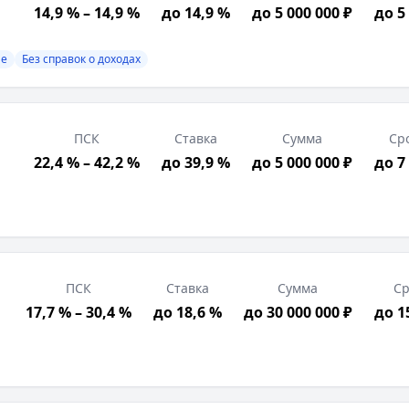
14,9 % – 14,9 %
до 14,9 %
до 5 000 000 ₽
до 5
вок о доходах
трация в РФ, Трудоустройство в регионе присутствия б
ие
Без справок о доходах
а — это целевой потребительский кредит, созданный сп
ПСК
Ставка
Сумма
Ср
22,4 % – 42,2 %
до 39,9 %
до 5 000 000 ₽
до 7
ПСК
Ставка
Сумма
Ср
17,7 % – 30,4 %
до 18,6 %
до 30 000 000 ₽
до 1
правок о доходах
хода, Постоянная регистрация в РФ, Возраст от 21 лет