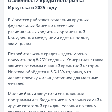
Особенности кредитного рынка
Опубликовано:
3 сентября 2025 г.
Иркутска в 2025 году
Категория:
Кредиты
Читать новость
В Иркутске работают отделения крупных
Как избавиться от долгов без банкротства в 2025 году
федеральных банков и несколько
Кратко:
Если у вас возникли сложности с выплатой кред
региональных кредитных организаций.
Опубликовано:
2 сентября 2025 г.
Конкуренция между ними идет на пользу
Категория:
Кредиты
заемщикам.
Читать новость
«Период охлаждения» по кредитам: что изменится с 1 се
Потребительские кредиты здесь можно
Кратко:
Новый закон вводит обязательную паузу перед
получить под 8-25% годовых. Конкретная ставка
Опубликовано:
1 сентября 2025 г.
зависит от суммы и вашей кредитной истории.
Категория:
Кредиты
Ипотека обойдется в 6,5-15% годовых, что
Читать новость
делает покупку жилья доступнее для местных
Все новости
жителей.
Многие банки запустили специальные
программы для бюджетников, молодых семей и
других категорий граждан. Условия по таким