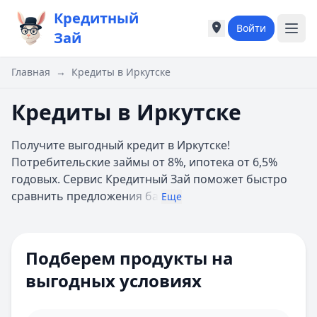
Кредитный
Войти
Города России
Города России
Зай
Популярные города
Популярные город
Москва
Москва
Главная
→
Кредиты в Иркутске
Санкт-Петербург
Санкт-Петербург
Екатеринбург
Екатеринбург
Кредиты в Иркутске
Казань
Казань
А
А
Получите выгодный кредит в Иркутске!
Астрахань
Астрахань
Потребительские займы от 8%, ипотека от 6,5%
Б
Б
годовых. Сервис Кредитный Зай поможет быстро
Барнаул
Барнаул
сравнить предложен
ия ба
Еще
Белгород
Белгород
Брянск
Брянск
Цель кредита
В
В
Подберем продукты на
Владивосток
Владивосток
Способ получения
Владимир
Владимир
выгодных условиях
Волгоград
Волгоград
Залог
Воронеж
Воронеж