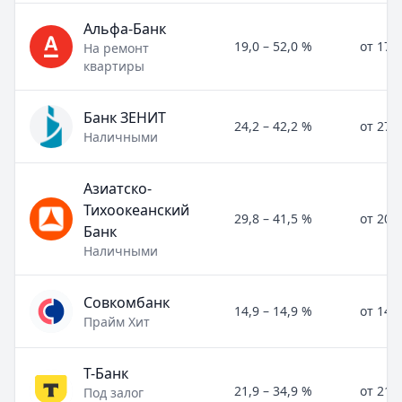
Альфа-Банк
19,0 – 52,0 %
от 17,
На ремонт
квартиры
Банк ЗЕНИТ
24,2 – 42,2 %
от 27,
Наличными
Азиатско-
Тихоокеанский
29,8 – 41,5 %
от 20,
Банк
Наличными
Совкомбанк
14,9 – 14,9 %
от 14,
Прайм Хит
Т-Банк
21,9 – 34,9 %
от 21,
Под залог