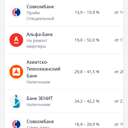
Совкомбанк
13,9 – 15,9 %
от 14,
Прайм
Специальный
Альфа-Банк
19,0 – 52,0 %
от 17,
На ремонт
квартиры
Азиатско-
Тихоокеанский
29,8 – 41,5 %
от 20,
Банк
Наличными
Банк ЗЕНИТ
24,2 – 42,2 %
от 27,
Наличными
Совкомбанк
18,9 – 20,9 %
от 19,
Супер плюс