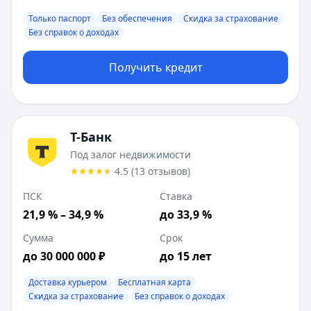
Описание:
Кредитная программа для лояльных клиенто
Только паспорт
Без обеспечения
Скидка за страхование
Цель:
На любые цели
Без справок о доходах
Способы получения:
На карту, Наличные, На счет
Залог:
Без залога
Получить кредит
Возраст:
21
-
70
лет
Время рассмотрения:
3 дня
Т-Банк
:
Под залог недвижимости
Ставка от:
21.9
%
Т-Банк
Сумма:
200 000
-
30 000 000
₽
Под залог недвижимости
Срок до:
180
месяцев
4.5
(
13
отзывов
)
ПСК:
21.85
%
Рейтинг:
4.5
(
13
отзывов)
ПСК
Ставка
Лейблы:
Доставка курьером, Бесплатная карта, Скидка з
21,9 % – 34,9 %
до 33,9 %
Требования:
Наличие гражданства РФ, Постоянная регист
Сумма
Срок
Документы:
СНИЛС, Паспорт
Описание:
до 30 000 000 ₽
Представитель банка доставит карту с налич
до 15 лет
Цель:
На любые цели
Доставка курьером
Бесплатная карта
Способы получения:
На карту
Скидка за страхование
Без справок о доходах
Залог:
Под залог недвижимости