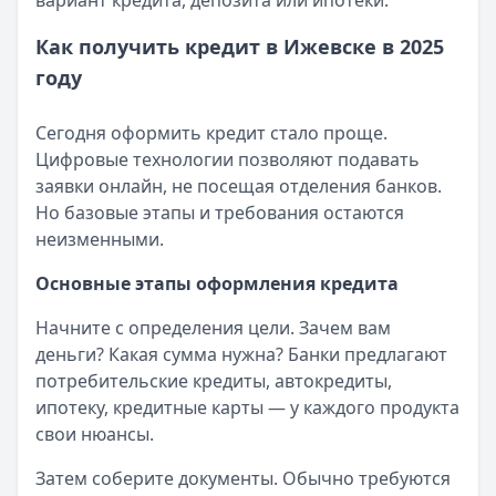
вариант кредита, депозита или ипотеки.
Категория:
Кредиты
Читать новость
Как получить кредит в Ижевске в 2025
Ошибка в кредитной истории: как найти, оспорить и по
году
Кратко:
Ошибка в кредитной истории способна испортить
Опубликовано:
3 сентября 2025 г.
Сегодня оформить кредит стало проще.
Категория:
Кредиты
Цифровые технологии позволяют подавать
Читать новость
заявки онлайн, не посещая отделения банков.
Как избавиться от долгов без банкротства в 2025 году
Но базовые этапы и требования остаются
Кратко:
Если у вас возникли сложности с выплатой кред
неизменными.
Опубликовано:
2 сентября 2025 г.
Категория:
Кредиты
Основные этапы оформления кредита
Читать новость
«Период охлаждения» по кредитам: что изменится с 1 се
Начните с определения цели. Зачем вам
Кратко:
Новый закон вводит обязательную паузу перед
деньги? Какая сумма нужна? Банки предлагают
Опубликовано:
1 сентября 2025 г.
потребительские кредиты, автокредиты,
Категория:
Кредиты
ипотеку, кредитные карты — у каждого продукта
Читать новость
свои нюансы.
Все новости
Затем соберите документы. Обычно требуются