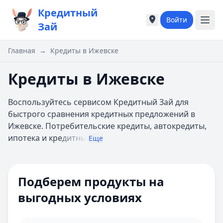
Кредитный
Войти
Города России
Города России
Зай
Популярные города
Популярные город
Москва
Москва
Главная
→
Кредиты в Ижевске
Санкт-Петербург
Санкт-Петербург
Екатеринбург
Екатеринбург
Кредиты в Ижевске
Казань
Казань
А
А
Воспользуйтесь сервисом Кредитный Зай для
Астрахань
Астрахань
быстрого сравнения кредитных предложений в
Б
Б
Ижевске. Потребительские кредиты, автокредиты,
Барнаул
Барнаул
ипотека и кре
дитны
Еще
Белгород
Белгород
Брянск
Брянск
Цель кредита
В
В
Подберем продукты на
Владивосток
Владивосток
Способ получения
Владимир
Владимир
выгодных условиях
Волгоград
Волгоград
Залог
Воронеж
Воронеж