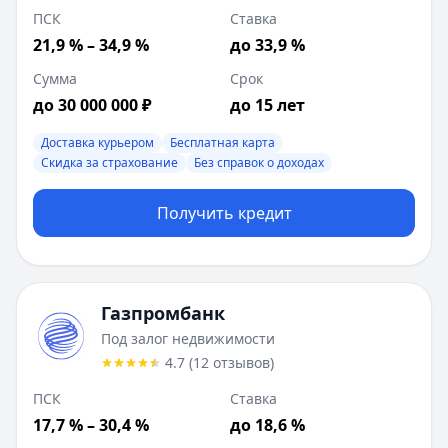
Описание:
Представитель банка доставит карту с налич
ПСК
Ставка
Цель:
На любые цели
21,9 % – 34,9 %
до 33,9 %
Способы получения:
На карту
Сумма
Срок
Залог:
Под залог недвижимости
до 30 000 000 ₽
до 15 лет
Возраст:
18
-
70
лет
Время рассмотрения:
1 день
Доставка курьером
Бесплатная карта
Газпромбанк
:
Под залог недвижимости
Скидка за страхование
Без справок о доходах
Ставка от:
10.6
%
Сумма:
500 000
-
30 000 000
₽
Получить кредит
Срок до:
180
месяцев
ПСК:
17.681
%
Рейтинг:
4.7
(
12
отзывов)
Лейблы:
Без справок о доходах
Газпромбанк
Требования:
Наличие гражданства РФ, Постоянная регист
Под залог недвижимости
Документы:
Паспорт, Документ на право собственности
4.7
(
12
отзывов
)
Цель:
На любые цели
ПСК
Ставка
Способы получения:
На карту, Наличные, На счет
Залог:
17,7 % – 30,4 %
Под залог недвижимости
до 18,6 %