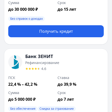
Возраст:
20
-
70
лет
Сумма
Срок
Время рассмотрения:
1 день
до 30 000 000 ₽
до 15 лет
Банк ЗЕНИТ
:
Рефинансирование
Ставка от:
27.5
%
Без справок о доходах
Сумма:
100 000
-
5 000 000
₽
Срок до:
84
месяцев
Получить кредит
ПСК:
22.42
%
Рейтинг:
4.6
(
отзывов)
Лейблы:
Без обеспечения, Скидка за страхование
Требования:
Наличие гражданства РФ, Постоянная регис
Банк ЗЕНИТ
Документы:
Паспорт, Подтверждение дохода, Финансовая
Рефинансирование
Описание:
Возможна отсрочка оплаты основного долга 
4.6
Цель:
Рефинансирование
ПСК
Ставка
Способы получения:
На счет
Залог:
22,4 % – 42,2 %
Без залога
до 39,9 %
Возраст:
21
-
70
лет
Сумма
Срок
Время рассмотрения:
2 дня
до 5 000 000 ₽
до 7 лет
Совкомбанк
:
Прайм Хит
Ставка от:
14.9
%
Без обеспечения
Скидка за страхование