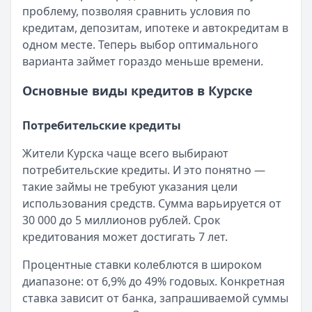
проблему, позволяя сравнить условия по
Кратко:
Осенью 2025 года ставки по кредитам продолжаю
кредитам, депозитам, ипотеке и автокредитам в
Опубликовано:
4 сентября 2025 г.
одном месте. Теперь выбор оптимального
Категория:
Кредиты
варианта займет гораздо меньше времени.
Читать новость
Ошибка в кредитной истории: как найти, оспорить и по
Основные виды кредитов в Курске
Кратко:
Ошибка в кредитной истории способна испортить
Опубликовано:
3 сентября 2025 г.
Потребительские кредиты
Категория:
Кредиты
Читать новость
Жители Курска чаще всего выбирают
Как избавиться от долгов без банкротства в 2025 году
потребительские кредиты. И это понятно —
Кратко:
Если у вас возникли сложности с выплатой кред
такие займы не требуют указания цели
Опубликовано:
2 сентября 2025 г.
использования средств. Сумма варьируется от
Категория:
Кредиты
30 000 до 5 миллионов рублей. Срок
Читать новость
кредитования может достигать 7 лет.
«Период охлаждения» по кредитам: что изменится с 1 се
Кратко:
Новый закон вводит обязательную паузу перед
Процентные ставки колеблются в широком
Опубликовано:
1 сентября 2025 г.
диапазоне: от 6,9% до 49% годовых. Конкретная
Категория:
Кредиты
ставка зависит от банка, запрашиваемой суммы