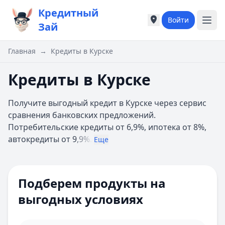
Кредитный
Войти
Города России
Города России
Зай
Популярные города
Популярные город
Москва
Москва
Главная
→
Кредиты в Курске
Санкт-Петербург
Санкт-Петербург
Екатеринбург
Екатеринбург
Кредиты в Курске
Казань
Казань
А
А
Получите выгодный кредит в Курске через сервис
Астрахань
Астрахань
сравнения банковских предложений.
Б
Б
Потребительские кредиты от 6,9%, ипотека от 8%,
Барнаул
Барнаул
автокредиты от 9
,9%.
Еще
Белгород
Белгород
Брянск
Брянск
Цель кредита
В
В
Подберем продукты на
Владивосток
Владивосток
Способ получения
Владимир
Владимир
выгодных условиях
Волгоград
Волгоград
Залог
Воронеж
Воронеж