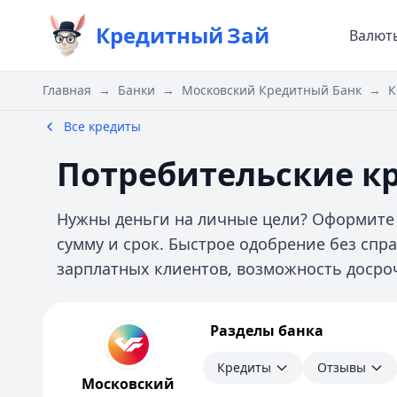
Кредитный
Зай
Валют
Главная
→
Банки
→
Московский Кредитный Банк
→
К
Все кредиты
Потребительские к
Нужны деньги на личные цели? Оформите
сумму и срок. Быстрое одобрение без спра
зарплатных клиентов, возможность досро
Московский Кредитный Банк
Разделы банка
Кредиты
Отзывы
Кредиты
Отзывы
Контакты
Московский