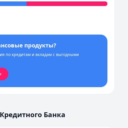
венной регистрации ИП
н для покрытия личных расходов. Конкретные условия 
ансовые продукты?
я по кредитам и вкладам с выгодными
я
 Кредитного Банка