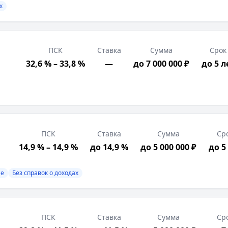
х
ПСК
Ставка
Сумма
Срок
32,6 % – 33,8 %
—
до 7 000 000 ₽
до 5 л
вок о доходах
ПСК
Ставка
Сумма
Ср
рация в РФ, Возраст от 18 лет
14,9 % – 14,9 %
до 14,9 %
до 5 000 000 ₽
до 5
ными и документами; полная сумма кредита доступна пос
ие
Без справок о доходах
ПСК
Ставка
Сумма
Ср