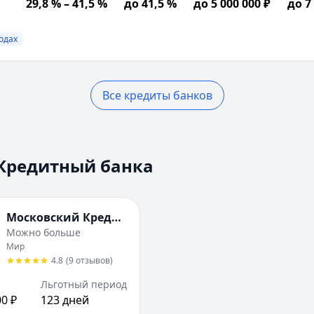
29,8 % – 41,5 %
до 41,5 %
до 5 000 000 ₽
до 7
ходах
Все кредиты банков
трация в РФ, Позитивная кредитная история, Возраст от
вой договор, Подтверждение дохода, Свидетельство о г
Кредитный банка
Московский Кредитный Банк
Можно больше
Мир
4.8
(
9
отзывов
)
Льготный период
00 ₽
123 дней