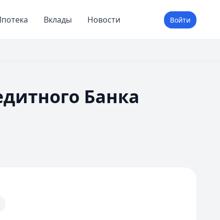
потека
Вклады
Новости
Войти
едитного Банка