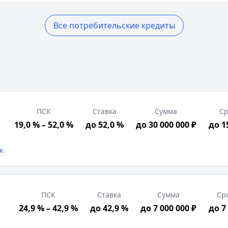
Все потребительские кредиты
ПСК
Ставка
Сумма
Ср
19,0 % – 52,0 %
до 52,0 %
до 30 000 000 ₽
до 1
х
вок о доходах
трация в РФ, Трудоустройство в регионе присутствия б
ПСК
Ставка
Сумма
Ср
а — это целевой потребительский кредит, созданный сп
24,9 % – 42,9 %
до 42,9 %
до 7 000 000 ₽
до 7